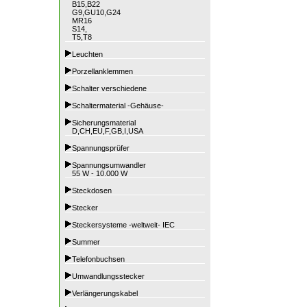
B15,B22
G9,GU10,G24
MR16
S14,
T5,T8
Leuchten
Porzellanklemmen
Schalter verschiedene
Schaltermaterial -Gehäuse-
Sicherungsmaterial
D,CH,EU,F,GB,I,USA
Spannungsprüfer
Spannungsumwandler
55 W - 10.000 W
Steckdosen
Stecker
Steckersysteme -weltweit- IEC
Summer
Telefonbuchsen
Umwandlungsstecker
Verlängerungskabel