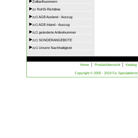
Zolltarifnummern
zz RoHS-Richtlinie
zz1 AGB Ausland - Auszug
zz1 AGB Inland - Auszug
zz1 geänderte Artikelnummer
zz1 SONDERANGEBOTE
zz1 Unsere Nachhaltigkeit
|
|
Home
Produktübersicht
Katalog
Copyright © 2005 - 2019 Fa. Spezialelectric