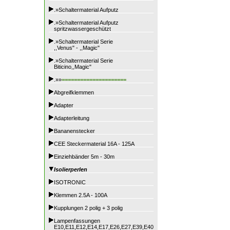
.»Schaltermaterial Aufputz
.»Schaltermaterial Aufputz
spritzwassergeschützt
.»Schaltermaterial Serie
,,Venus" - ,,Magic"
.»Schaltermaterial Serie
Biticino,,Magic"
.»»
=====================
Abgreifklemmen
Adapter
Adapterleitung
Bananenstecker
CEE Steckermaterial 16A - 125A
Einziehbänder 5m - 30m
Isolierperlen
ISOTRONIC
Klemmen 2.5A - 100A
Kupplungen 2 polig + 3 polig
Lampenfassungen
E10,E11,E12,E14,E17,E26,E27,E39,E40