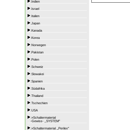
.Indien
.Israel
.Italien
.Japan
.Kanada
.Korea
.Norwegen
.Pakistan
.Polen
.Schweiz
.Slowakei
.Spanien
.Südafrika
.Thailand
.Tschechien
.USA
.»Schaltermaterial
-Gewiss- ,,SYSTEM"
.»Schaltermaterial ,,Perilex"