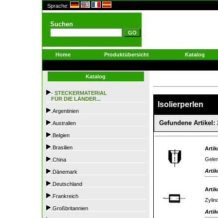
Sprache:
Suchen
Home
Produktübersicht
Katalog
Katalog
-
STECKERMATERIAL
FÜR DIE LÄNDER...
Isolierperlen
.Argentinien
Gefundene Artikel: 
.Australien
.Belgien
.Brasilien
Artik
Gelen
.China
Artik
.Dänemark
.Deutschland
Artik
.Frankreich
Zylin
.Großbritannien
Artik