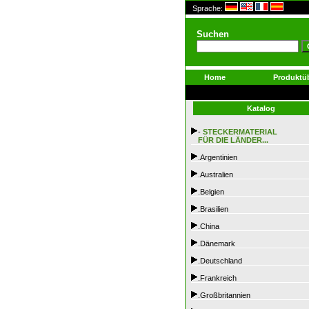
Sprache:
Suchen
Home
Produktüb
Katalog
-
STECKERMATERIAL
FÜR DIE LÄNDER...
.Argentinien
.Australien
.Belgien
.Brasilien
.China
.Dänemark
.Deutschland
.Frankreich
.Großbritannien