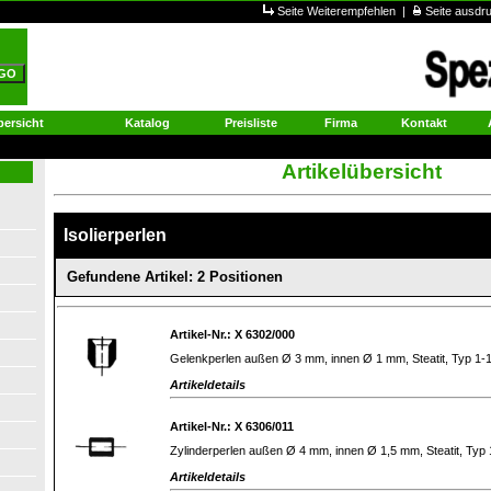
Seite Weiterempfehlen
|
Seite ausd
ersicht
Katalog
Preisliste
Firma
Kontakt
Artikelübersicht
Isolierperlen
Gefundene Artikel: 2 Positionen
Artikel-Nr.: X 6302/000
Gelenkperlen außen Ø 3 mm, innen Ø 1 mm, Steatit, Typ 1
Artikeldetails
Artikel-Nr.: X 6306/011
Zylinderperlen außen Ø 4 mm, innen Ø 1,5 mm, Steatit, Ty
Artikeldetails