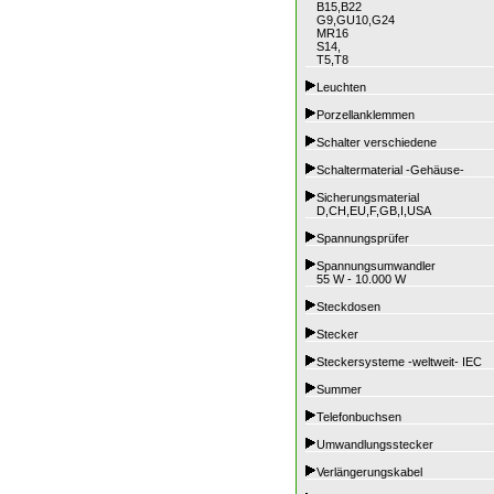
B15,B22
G9,GU10,G24
MR16
S14,
T5,T8
Leuchten
Porzellanklemmen
Schalter verschiedene
Schaltermaterial -Gehäuse-
Sicherungsmaterial
D,CH,EU,F,GB,I,USA
Spannungsprüfer
Spannungsumwandler
55 W - 10.000 W
Steckdosen
Stecker
Steckersysteme -weltweit- IEC
Summer
Telefonbuchsen
Umwandlungsstecker
Verlängerungskabel