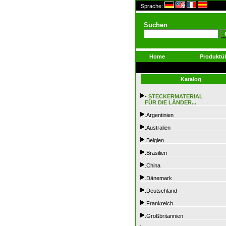
Sprache:
Suchen
Home
Produktüb
Katalog
-
STECKERMATERIAL
FÜR DIE LÄNDER...
.Argentinien
.Australien
.Belgien
.Brasilien
.China
.Dänemark
.Deutschland
.Frankreich
.Großbritannien