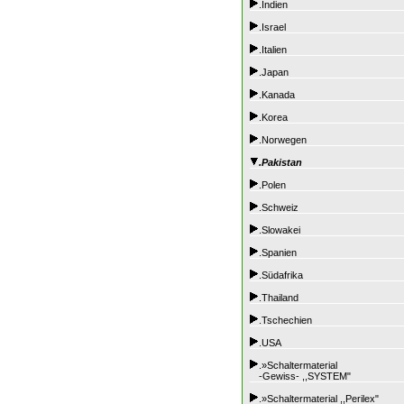
.Indien
.Israel
.Italien
.Japan
.Kanada
.Korea
.Norwegen
.Pakistan
.Polen
.Schweiz
.Slowakei
.Spanien
.Südafrika
.Thailand
.Tschechien
.USA
.»Schaltermaterial
-Gewiss- ,,SYSTEM"
.»Schaltermaterial ,,Perilex"