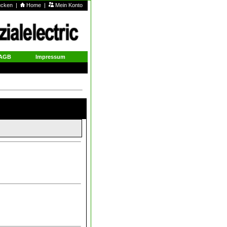
rucken
|
Home
|
Mein Konto
AGB
Impressum