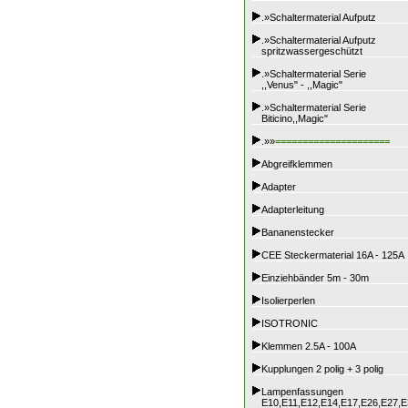
.»Schaltermaterial Aufputz
.»Schaltermaterial Aufputz
spritzwassergeschützt
.»Schaltermaterial Serie
,,Venus" - ,,Magic"
.»Schaltermaterial Serie
Biticino,,Magic"
.»»
=====================
Abgreifklemmen
Adapter
Adapterleitung
Bananenstecker
CEE Steckermaterial 16A - 125A
Einziehbänder 5m - 30m
Isolierperlen
ISOTRONIC
Klemmen 2.5A - 100A
Kupplungen 2 polig + 3 polig
Lampenfassungen
E10,E11,E12,E14,E17,E26,E27,E