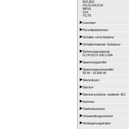
B15,B22
G9,GU10,G24
MR16
S14,
T5,T8
Leuchten
Porzellanklemmen
Schalter verschiedene
Schaltermaterial -Gehäuse-
Sicherungsmaterial
D,CH,EU,F,GB,I,USA
Spannungsprüfer
Spannungsumwandler
55 W - 10.000 W
Steckdosen
Stecker
Steckersysteme -weltweit- IEC
Summer
Telefonbuchsen
Umwandlungsstecker
Verlängerungskabel