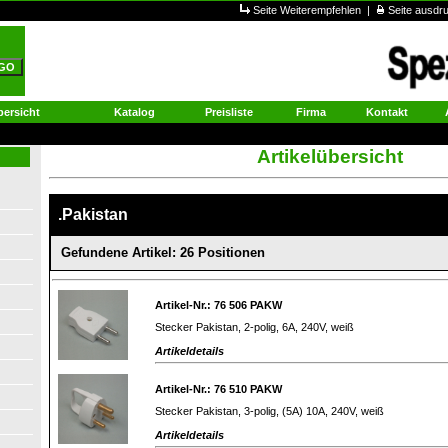
Seite Weiterempfehlen
|
Seite ausd
ersicht
Katalog
Preisliste
Firma
Kontakt
Artikelübersicht
.Pakistan
Gefundene Artikel: 26 Positionen
Artikel-Nr.: 76 506 PAKW
Stecker Pakistan, 2-polig, 6A, 240V, weiß
Artikeldetails
Artikel-Nr.: 76 510 PAKW
Stecker Pakistan, 3-polig, (5A) 10A, 240V, weiß
Artikeldetails