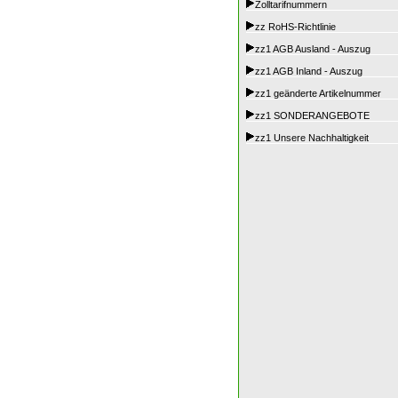
Zolltarifnummern
zz RoHS-Richtlinie
zz1 AGB Ausland - Auszug
zz1 AGB Inland - Auszug
zz1 geänderte Artikelnummer
zz1 SONDERANGEBOTE
zz1 Unsere Nachhaltigkeit