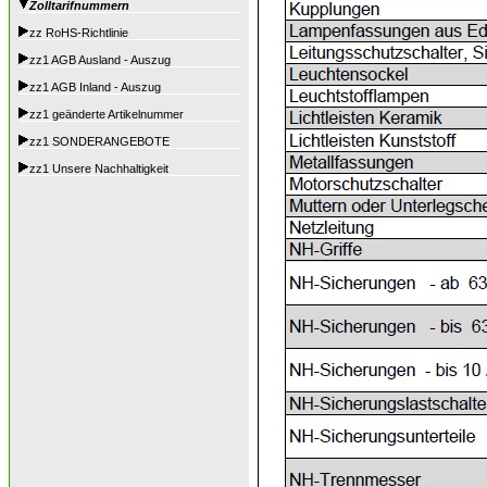
Zolltarifnummern
zz RoHS-Richtlinie
zz1 AGB Ausland - Auszug
zz1 AGB Inland - Auszug
zz1 geänderte Artikelnummer
zz1 SONDERANGEBOTE
zz1 Unsere Nachhaltigkeit