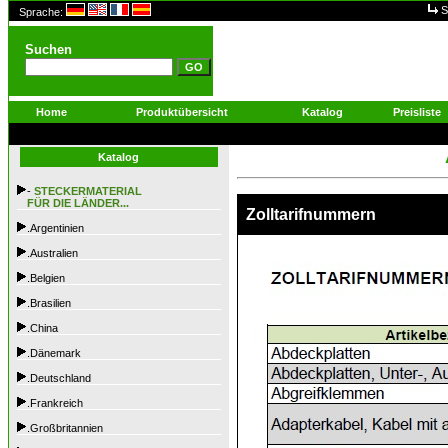
S
Sprache:
Suchen
Home
Produktübersicht
Katalog
Preisliste
Katalog
-
STECKERMATERIAL
FÜR DIE LÄNDER...
Zolltarifnummern
.Argentinien
.Australien
.Belgien
.Brasilien
.China
.Dänemark
.Deutschland
.Frankreich
.Großbritannien