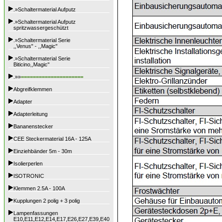
.»Schaltermaterial Aufputz
.»Schaltermaterial Aufputz
spritzwassergeschützt
.»Schaltermaterial Serie
,,Venus" - ,,Magic"
.»Schaltermaterial Serie
Biticino,,Magic"
.»»
=====================
Abgreifklemmen
Adapter
Adapterleitung
Bananenstecker
CEE Steckermaterial 16A - 125A
Einziehbänder 5m - 30m
Isolierperlen
ISOTRONIC
Klemmen 2.5A - 100A
Kupplungen 2 polig + 3 polig
Lampenfassungen
E10,E11,E12,E14,E17,E26,E27,E39,E40