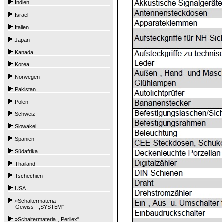
.Indien
.Israel
.Italien
.Japan
.Kanada
.Korea
.Norwegen
.Pakistan
.Polen
.Schweiz
.Slowakei
.Spanien
.Südafrika
.Thailand
.Tschechien
.USA
.»Schaltermaterial
-Gewiss- ,,SYSTEM"
.»Schaltermaterial ,,Perilex"