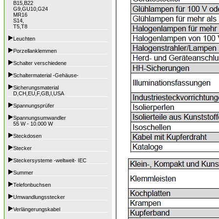
B15,B22
G9,GU10,G24
MR16
S14,
T5,T8
Leuchten
Porzellanklemmen
Schalter verschiedene
Schaltermaterial -Gehäuse-
Sicherungsmaterial
D,CH,EU,F,GB,I,USA
Spannungsprüfer
Spannungsumwandler
55 W - 10.000 W
Steckdosen
Stecker
Steckersysteme -weltweit- IEC
Summer
Telefonbuchsen
Umwandlungsstecker
Verlängerungskabel