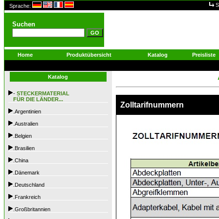
S
Sprache:
Suchen
Home
Produktübersicht
Katalog
Preisliste
Katalog
-
STECKERMATERIAL
FÜR DIE LÄNDER...
Zolltarifnummern
.Argentinien
.Australien
.Belgien
.Brasilien
.China
.Dänemark
.Deutschland
.Frankreich
.Großbritannien