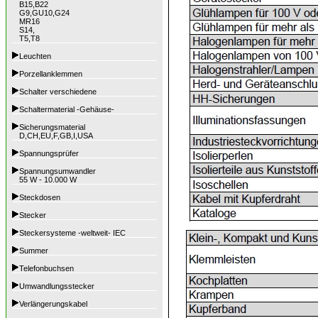
B15,B22
G9,GU10,G24
MR16
S14,
T5,T8
Leuchten
Porzellanklemmen
Schalter verschiedene
Schaltermaterial -Gehäuse-
Sicherungsmaterial
D,CH,EU,F,GB,I,USA
Spannungsprüfer
Spannungsumwandler
55 W - 10.000 W
Steckdosen
Stecker
Steckersysteme -weltweit- IEC
Summer
Telefonbuchsen
Umwandlungsstecker
Verlängerungskabel