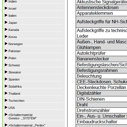
.Indien
.Israel
.Italien
.Japan
.Kanada
.Korea
.Norwegen
.Pakistan
.Polen
.Schweiz
.Slowakei
.Spanien
.Südafrika
.Thailand
.Tschechien
.USA
.»Schaltermaterial
-Gewiss- ,,SYSTEM"
.»Schaltermaterial ,,Perilex"