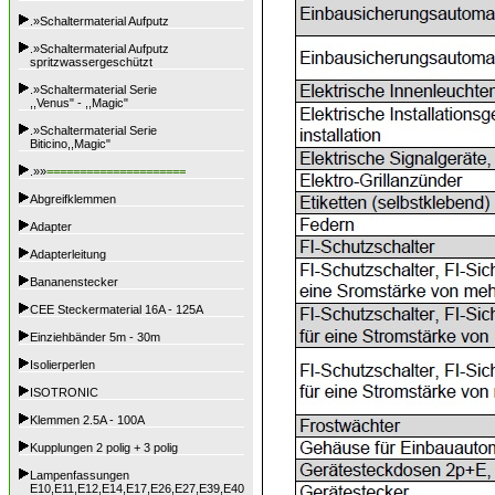
.»Schaltermaterial Aufputz
.»Schaltermaterial Aufputz
spritzwassergeschützt
.»Schaltermaterial Serie
,,Venus" - ,,Magic"
.»Schaltermaterial Serie
Biticino,,Magic"
.»»
=====================
Abgreifklemmen
Adapter
Adapterleitung
Bananenstecker
CEE Steckermaterial 16A - 125A
Einziehbänder 5m - 30m
Isolierperlen
ISOTRONIC
Klemmen 2.5A - 100A
Kupplungen 2 polig + 3 polig
Lampenfassungen
E10,E11,E12,E14,E17,E26,E27,E39,E40