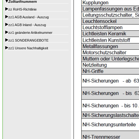
Zolltarifnummern
zz RoHS-Richtlinie
zz1 AGB Ausland - Auszug
zz1 AGB Inland - Auszug
zz1 geänderte Artikelnummer
zz1 SONDERANGEBOTE
zz1 Unsere Nachhaltigkeit