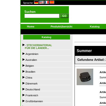
Sprache:
Suchen
Home
Produktübersicht
Katalog
Katalog
-
STECKERMATERIAL
FÜR DIE LÄNDER...
Summer
.Argentinien
Gefundene Artikel: 
.Australien
.Belgien
.Brasilien
Artik
Summ
.China
Artik
.Dänemark
.Deutschland
Artik
.Frankreich
Summe
.Großbritannien
Artik