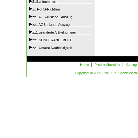
Zolltarifnummern
zz RoHS-Richtlinie
zz1 AGB Ausland - Auszug
zz1 AGB Inland - Auszug
zz1 geänderte Artikelnummer
zz1 SONDERANGEBOTE
zz1 Unsere Nachhaltigkeit
|
|
Home
Produktübersicht
Katalog
Copyright © 2005 - 2019 Fa. Spezialelectric