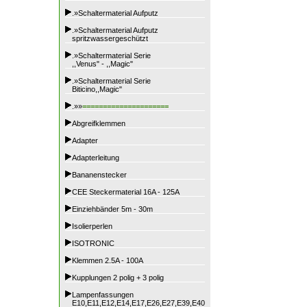
.»Schaltermaterial Aufputz
.»Schaltermaterial Aufputz
spritzwassergeschützt
.»Schaltermaterial Serie
,,Venus" - ,,Magic"
.»Schaltermaterial Serie
Biticino,,Magic"
.»»
=====================
Abgreifklemmen
Adapter
Adapterleitung
Bananenstecker
CEE Steckermaterial 16A - 125A
Einziehbänder 5m - 30m
Isolierperlen
ISOTRONIC
Klemmen 2.5A - 100A
Kupplungen 2 polig + 3 polig
Lampenfassungen
E10,E11,E12,E14,E17,E26,E27,E39,E40