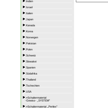
.Indien
.Israel
.Italien
.Japan
.Kanada
.Korea
.Norwegen
.Pakistan
.Polen
.Schweiz
.Slowakei
.Spanien
.Südafrika
.Thailand
.Tschechien
.USA
.»Schaltermaterial
-Gewiss- ,,SYSTEM"
.»Schaltermaterial ,,Perilex"