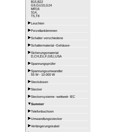
B15,B22
G9,GU10,G24
MR16
S14,
T5,T8
Leuchten
Porzellanklemmen
Schalter verschiedene
Schaltermaterial -Gehäuse-
Sicherungsmaterial
D,CH,EU,F,GB,I,USA
Spannungsprüfer
Spannungsumwandler
55 W - 10.000 W
Steckdosen
Stecker
Steckersysteme -weltweit- IEC
Summer
Telefonbuchsen
Umwandlungsstecker
Verlängerungskabel