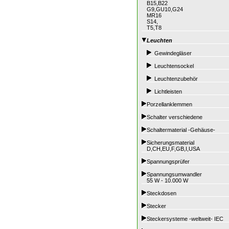
B15,B22
G9,GU10,G24
MR16
S14,
T5,T8
Leuchten
Gewindegläser
Leuchtensockel
Leuchtenzubehör
Lichtleisten
Porzellanklemmen
Schalter verschiedene
Schaltermaterial -Gehäuse-
Sicherungsmaterial
D,CH,EU,F,GB,I,USA
Spannungsprüfer
Spannungsumwandler
55 W - 10.000 W
Steckdosen
Stecker
Steckersysteme -weltweit- IEC