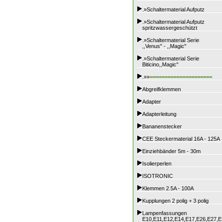
.»Schaltermaterial Aufputz
.»Schaltermaterial Aufputz
spritzwassergeschützt
.»Schaltermaterial Serie
,,Venus" - ,,Magic"
.»Schaltermaterial Serie
Biticino,,Magic"
.»»
=====================
Abgreifklemmen
Adapter
Adapterleitung
Bananenstecker
CEE Steckermaterial 16A - 125A
Einziehbänder 5m - 30m
Isolierperlen
ISOTRONIC
Klemmen 2.5A - 100A
Kupplungen 2 polig + 3 polig
Lampenfassungen
E10,E11,E12,E14,E17,E26,E27,E