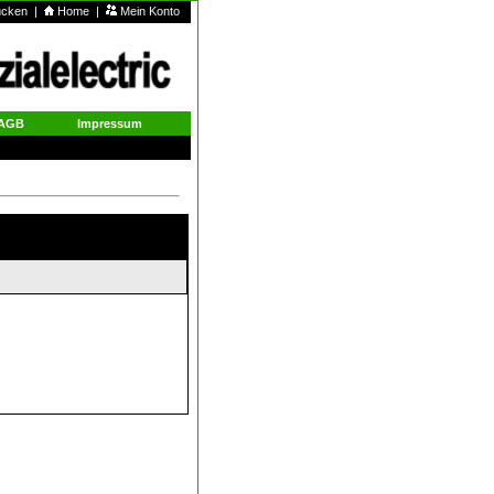
rucken
|
Home
|
Mein Konto
AGB
Impressum