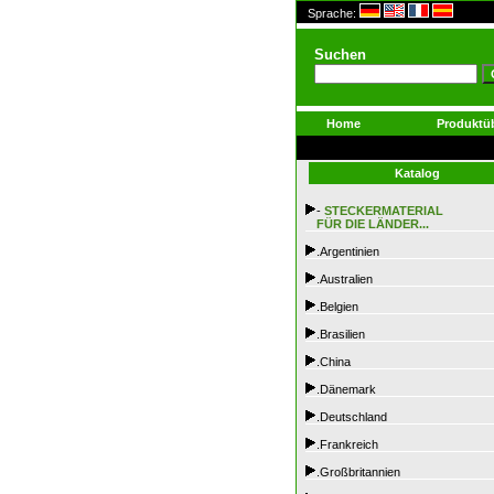
Sprache:
Suchen
Home
Produktüb
Katalog
-
STECKERMATERIAL
FÜR DIE LÄNDER...
.Argentinien
.Australien
.Belgien
.Brasilien
.China
.Dänemark
.Deutschland
.Frankreich
.Großbritannien