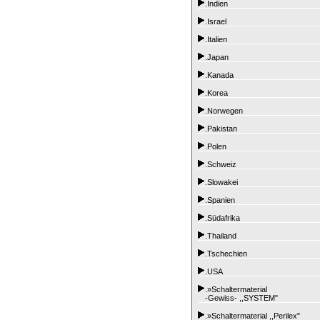
.Indien
.Israel
.Italien
.Japan
.Kanada
.Korea
.Norwegen
.Pakistan
.Polen
.Schweiz
.Slowakei
.Spanien
.Südafrika
.Thailand
.Tschechien
.USA
.»Schaltermaterial
-Gewiss- ,,SYSTEM"
.»Schaltermaterial ,,Perilex"