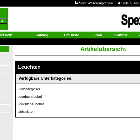
Seite Weiterempfehlen
|
Seite ausd
ersicht
Katalog
Preisliste
Firma
Kontakt
Artikelübersicht
Leuchten
Verfügbare Unterkategorien:
Gewindegläser
Leuchtensockel
Leuchtenzubehör
Lichtleisten