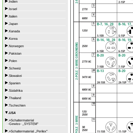
.Indien
.Israel
.Italien
.Japan
.Kanada
.Korea
.Norwegen
.Pakistan
.Polen
.Schweiz
.Slowakei
.Spanien
.Südafrika
.Thailand
.Tschechien
.USA
.»Schaltermaterial
-Gewiss- ,,SYSTEM"
.»Schaltermaterial ,,Perilex"