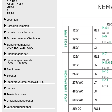
B15,B22
G9,GU10,G24
MR16
S14,
T5,T8
Leuchten
Porzellanklemmen
Schalter verschiedene
Schaltermaterial -Gehäuse-
Sicherungsmaterial
D,CH,EU,F,GB,I,USA
Spannungsprüfer
Spannungsumwandler
55 W - 10.000 W
Steckdosen
Stecker
Steckersysteme -weltweit- IEC
Summer
Telefonbuchsen
Umwandlungsstecker
Verlängerungskabel