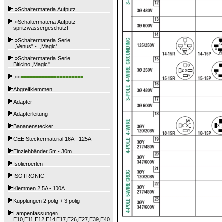
.»Schaltermaterial Aufputz
.»Schaltermaterial Aufputz
spritzwassergeschützt
.»Schaltermaterial Serie
,,Venus" - ,,Magic"
.»Schaltermaterial Serie
Biticino,,Magic"
.»»
=====================
Abgreifklemmen
Adapter
Adapterleitung
Bananenstecker
CEE Steckermaterial 16A - 125A
Einziehbänder 5m - 30m
Isolierperlen
ISOTRONIC
Klemmen 2.5A - 100A
Kupplungen 2 polig + 3 polig
Lampenfassungen
E10,E11,E12,E14,E17,E26,E27,E39,E40