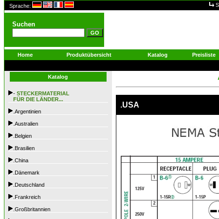
S
Sprache:
Suchen
Home
Produktübersicht
Katalog
Preisliste
Katalog
-
STECKERMATERIAL
FÜR DIE LÄNDER...
.USA
.Argentinien
.Australien
.Belgien
.Brasilien
.China
.Dänemark
.Deutschland
.Frankreich
.Großbritannien