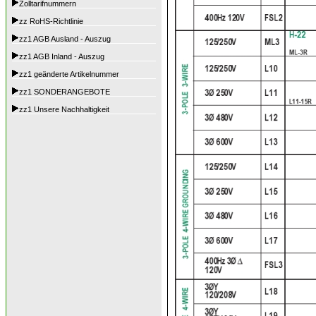
Zolltarifnummern
zz RoHS-Richtlinie
zz1 AGB Ausland - Auszug
zz1 AGB Inland - Auszug
zz1 geänderte Artikelnummer
zz1 SONDERANGEBOTE
zz1 Unsere Nachhaltigkeit