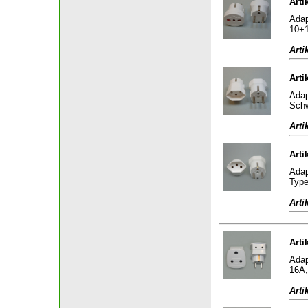
Arti
Adap
10+1
Arti
Arti
Adap
Schw
Arti
Arti
Adap
Type
Arti
Arti
Adap
16A,
Arti