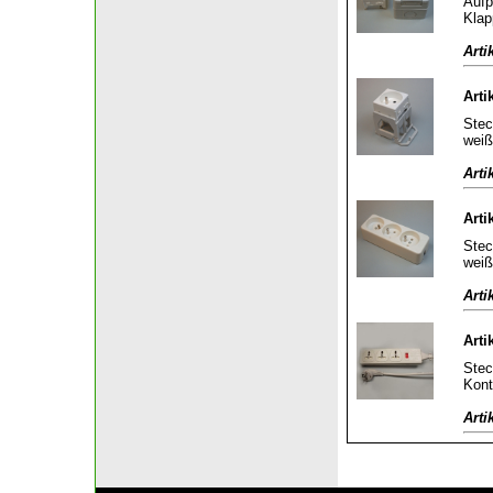
Aufp
Klap
Arti
Arti
Stec
weiß
Arti
Arti
Stec
weiß
Arti
Arti
Stec
Kont
Arti