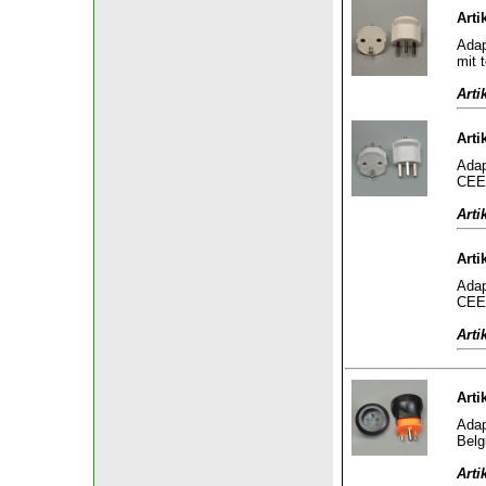
Arti
Adap
mit 
Arti
Arti
Adap
CEE 
Arti
Arti
Adap
CEE 
Arti
Arti
Adap
Belg
Arti