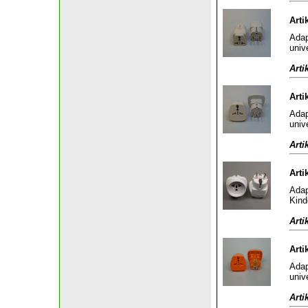
Arti
Adap
univ
Arti
Arti
Adap
univ
Arti
Arti
Adap
Kind
Arti
Arti
Adap
univ
Arti