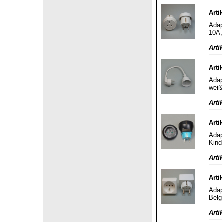
Arti
Adap
10A,
Arti
Arti
Adap
weiß
Arti
Arti
Adap
Kind
Arti
Arti
Adap
Belg
Arti