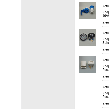
Arti
Adap
16A/
Arti
Arti
Adap
Schu
Arti
Arti
Adap
Fest
Arti
Arti
Adap
Fest
Arti