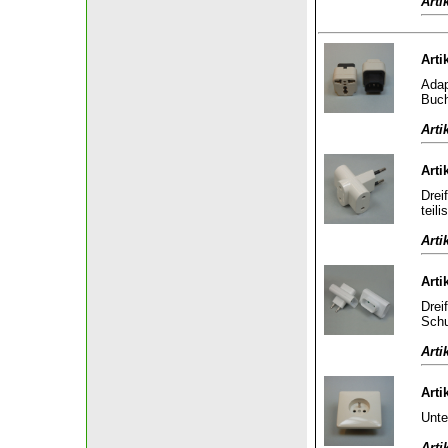
Arti
Arti
Adap
Buch
Arti
Arti
Drei
teili
Arti
Arti
Drei
Schu
Arti
Arti
Unte
Arti