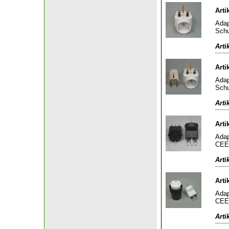
Arti
Adap
Schu
Arti
Arti
Adap
Schu
Arti
Arti
Adap
CEE 
Arti
Arti
Adap
CEE 
Arti