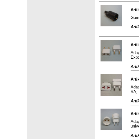
Arti
Gumm
Arti
Arti
Adap
Expo
Arti
Arti
Adap
RA, 
Arti
Arti
Adap
univ
Arti