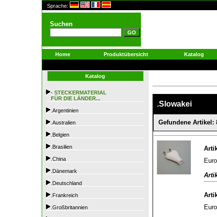
Sprache:
Suchen
Home
Produktübersicht
Katalog
Katalog
-
STECKERMATERIAL
FÜR DIE LÄNDER...
.Slowakei
.Argentinien
Gefundene Artikel: 
.Australien
.Belgien
.Brasilien
Arti
.China
Euro
.Dänemark
Arti
.Deutschland
Arti
.Frankreich
Euro
.Großbritannien