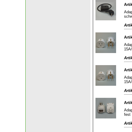
Arti
Adap
sch
Arti
Arti
Adap
15A/
Arti
Arti
Adap
15A/
Arti
Arti
Adap
fest
Arti