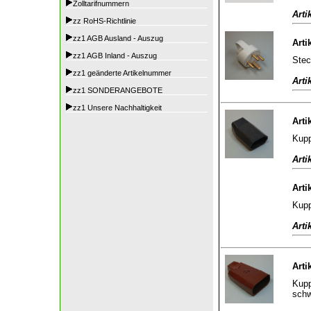
Zolltarifnummern
Arti
zz RoHS-Richtlinie
zz1 AGB Ausland - Auszug
Arti
zz1 AGB Inland - Auszug
Stec
zz1 geänderte Artikelnummer
Arti
zz1 SONDERANGEBOTE
zz1 Unsere Nachhaltigkeit
Arti
Kupp
Arti
Arti
Kupp
Arti
Arti
Kupp
sch