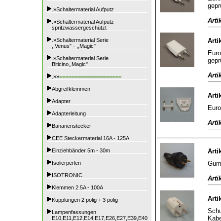
gepr
.»Schaltermaterial Aufputz
Arti
.»Schaltermaterial Aufputz
spritzwassergeschützt
.»Schaltermaterial Serie
Arti
,,Venus" - ,,Magic"
Euro
.»Schaltermaterial Serie
gepr
Biticino,,Magic"
Arti
.»»
=====================
Abgreifklemmen
Arti
Adapter
Euro
Adapterleitung
Arti
Bananenstecker
CEE Steckermaterial 16A - 125A
Einziehbänder 5m - 30m
Arti
Gumm
Isolierperlen
ISOTRONIC
Arti
Klemmen 2.5A - 100A
Arti
Kupplungen 2 polig + 3 polig
Schu
Lampenfassungen
Kabe
E10,E11,E12,E14,E17,E26,E27,E39,E40