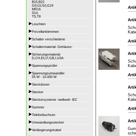
B15,B22
G9,GU10,G24
Arti
MR16
S14,
T5,T8
Arti
Leuchten
Schu
Kabe
Porzellanklemmen
Schalter verschiedene
Arti
Schaltermaterial -Gehäuse-
Arti
Sicherungsmaterial
D,CH,EU,F,GB,I,USA
Schu
Kabe
Spannungsprüfer
Spannungsumwandler
Arti
55 W - 10.000 W
Steckdosen
Arti
Stecker
Schu
Kabe
Steckersysteme -weltweit- IEC
Summer
Arti
Telefonbuchsen
Arti
Umwandlungsstecker
Gumm
Verlängerungskabel
sch