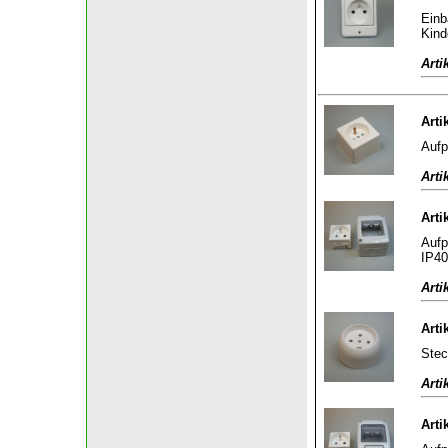
Einb
Kind
Arti
Arti
Aufp
Arti
Arti
Aufp
IP40
Arti
Arti
Stec
Arti
Arti