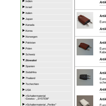
.Indien
Arti
.Israel
.Italien
Arti
.Japan
Euro
.Kanada
Arti
.Korea
.Norwegen
Arti
.Pakistan
Euro
.Polen
Kabe
.Schweiz
Arti
.Slowakei
.Spanien
.Südafrika
Arti
.Thailand
Euro
sch
.Tschechien
Arti
.USA
.»Schaltermaterial
-Gewiss- ,,SYSTEM"
Arti
.»Schaltermaterial ,,Perilex"
Euro