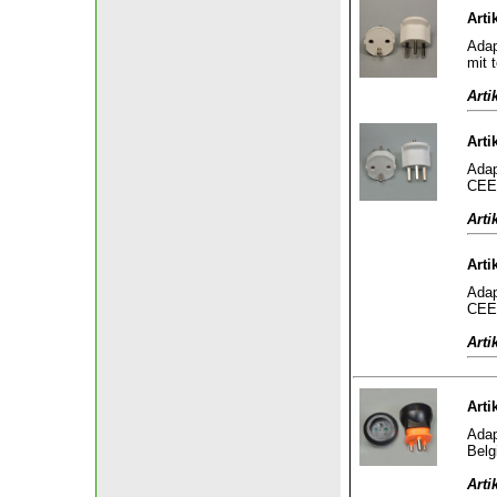
Arti
Adap
mit 
Arti
Arti
Adap
CEE 
Arti
Arti
Adap
CEE 
Arti
Arti
Adap
Belg
Arti