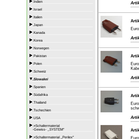
.Indien
Arti
.Israel
.Italien
Arti
.Japan
Euro
.Kanada
Arti
.Korea
.Norwegen
Arti
.Pakistan
Euro
.Polen
Kabe
.Schweiz
Arti
.Slowakei
.Spanien
.Südafrika
Arti
.Thailand
Euro
sch
.Tschechien
Arti
.USA
.»Schaltermaterial
-Gewiss- ,,SYSTEM"
Arti
.»Schaltermaterial ,,Perilex"
Euro