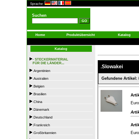
Sprache:
Suchen
Home
Produktübersicht
Katalog
Katalog
-
STECKERMATERIAL
FÜR DIE LÄNDER...
.Slowakei
.Argentinien
Gefundene Artikel: 
.Australien
.Belgien
.Brasilien
Arti
.China
Euro
.Dänemark
Arti
.Deutschland
Arti
.Frankreich
Euro
.Großbritannien