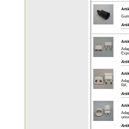
Arti
Gumm
Arti
Arti
Adap
Expo
Arti
Arti
Adap
RA, 
Arti
Arti
Adap
univ
Arti