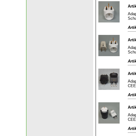
Arti
Adap
Schu
Arti
Arti
Adap
Schu
Arti
Arti
Adap
CEE 
Arti
Arti
Adap
CEE 
Arti