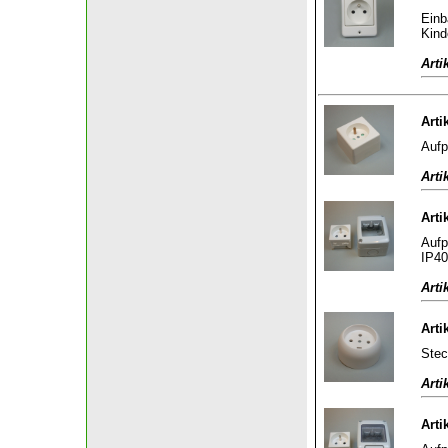
Einb
Kind
Arti
Arti
Aufp
Arti
Arti
Aufp
IP40
Arti
Arti
Stec
Arti
Arti