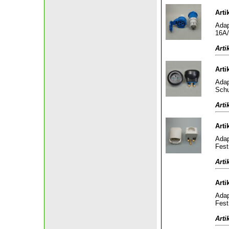
Arti
Adap
16A/
Arti
Arti
Adap
Schu
Arti
Arti
Adap
Fest
Arti
Arti
Adap
Fest
Arti