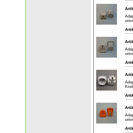
Arti
Adap
univ
Arti
Arti
Adap
univ
Arti
Arti
Adap
Kind
Arti
Arti
Adap
univ
Arti