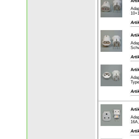
Arti
Adap
10+1
Arti
Arti
Adap
Schw
Arti
Arti
Adap
Type
Arti
Arti
Adap
16A,
Arti