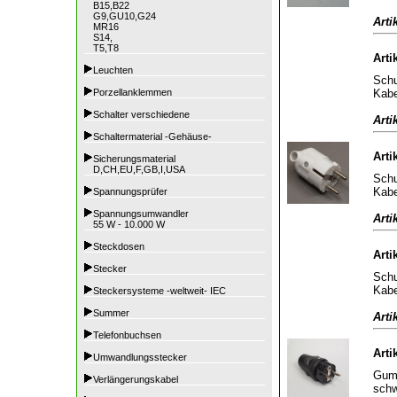
B15,B22
G9,GU10,G24
Arti
MR16
S14,
T5,T8
Arti
Leuchten
Schu
Kabe
Porzellanklemmen
Schalter verschiedene
Arti
Schaltermaterial -Gehäuse-
Arti
Sicherungsmaterial
D,CH,EU,F,GB,I,USA
Schu
Kabe
Spannungsprüfer
Spannungsumwandler
Arti
55 W - 10.000 W
Steckdosen
Arti
Stecker
Schu
Kabe
Steckersysteme -weltweit- IEC
Summer
Arti
Telefonbuchsen
Arti
Umwandlungsstecker
Gumm
Verlängerungskabel
sch