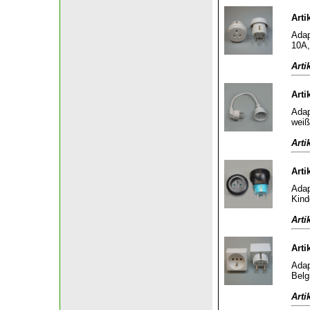
Arti
Adap
10A,
Arti
Arti
Adap
weiß
Arti
Arti
Adap
Kind
Arti
Arti
Adap
Belg
Arti