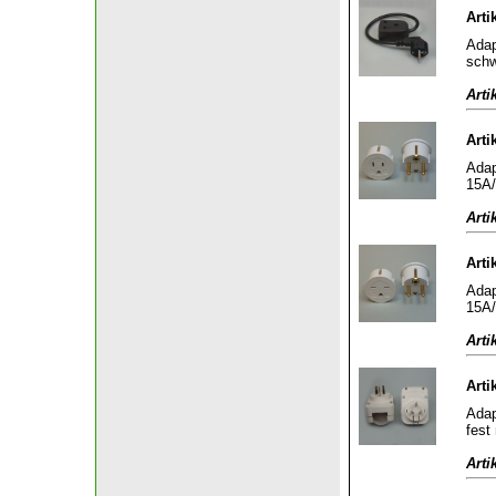
Arti
Adap
sch
Arti
Arti
Adap
15A/
Arti
Arti
Adap
15A/
Arti
Arti
Adap
fest
Arti