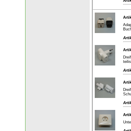
Arti
Arti
Adap
Buch
Arti
Arti
Drei
teili
Arti
Arti
Drei
Schu
Arti
Arti
Unte
Arti