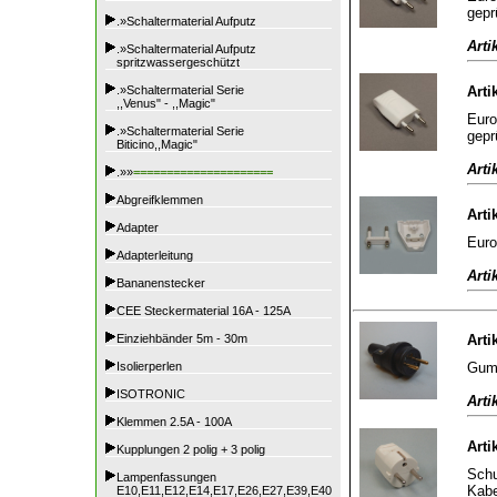
gepr
.»Schaltermaterial Aufputz
Arti
.»Schaltermaterial Aufputz
spritzwassergeschützt
.»Schaltermaterial Serie
Arti
,,Venus" - ,,Magic"
Euro
.»Schaltermaterial Serie
gepr
Biticino,,Magic"
Arti
.»»
=====================
Abgreifklemmen
Arti
Adapter
Euro
Adapterleitung
Arti
Bananenstecker
CEE Steckermaterial 16A - 125A
Einziehbänder 5m - 30m
Arti
Gumm
Isolierperlen
ISOTRONIC
Arti
Klemmen 2.5A - 100A
Arti
Kupplungen 2 polig + 3 polig
Schu
Lampenfassungen
Kabe
E10,E11,E12,E14,E17,E26,E27,E39,E40