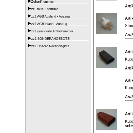
Zolltarifnummern
Arti
zz RoHS-Richtlinie
zz1 AGB Ausland - Auszug
Arti
zz1 AGB Inland - Auszug
Stec
zz1 geänderte Artikelnummer
Arti
zz1 SONDERANGEBOTE
zz1 Unsere Nachhaltigkeit
Arti
Kupp
Arti
Arti
Kupp
Arti
Arti
Kupp
sch