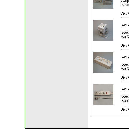
Aufp
Klap
Arti
Arti
Stec
weiß
Arti
Arti
Stec
weiß
Arti
Arti
Stec
Kont
Arti