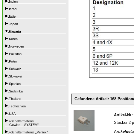
.Indien
.Israel
.Italien
.Japan
.Kanada
.Korea
.Norwegen
.Pakistan
.Polen
.Schweiz
.Slowakei
.Spanien
.Südafrika
Gefundene Artikel: 168 Position
.Thailand
.Tschechien
.USA
Artikel-Nr.
.»Schaltermaterial
Stecker 2-
-Gewiss- ,,SYSTEM"
Artikeldeta
.»Schaltermaterial ,,Perilex"