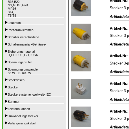
Artikel-Nr.
B15,B22
G9,GU10,G24
Stecker 3-
MR16
S14,
T5,T8
Artikeldeta
Leuchten
Artikel-Nr.
Porzellanklemmen
Stecker 3-p
Schalter verschiedene
Artikeldeta
Schaltermaterial -Gehäuse-
Sicherungsmaterial
D,CH,EU,F,GB,I,USA
Artikel-Nr.
Spannungsprüfer
Stecker 3-
Spannungsumwandler
Artikeldeta
55 W - 10.000 W
Steckdosen
Artikel-Nr.
Stecker
Stecker 3-p
Steckersysteme -weltweit- IEC
Artikeldeta
Summer
Telefonbuchsen
Artikel-Nr.
Umwandlungsstecker
Stecker 3-
Verlängerungskabel
Artikeldeta