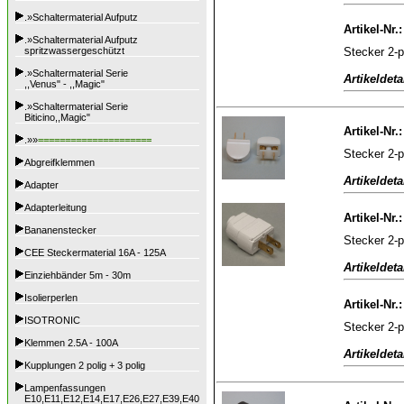
.»Schaltermaterial Aufputz
Artikel-Nr.
.»Schaltermaterial Aufputz
Stecker 2-
spritzwassergeschützt
.»Schaltermaterial Serie
Artikeldeta
,,Venus" - ,,Magic"
.»Schaltermaterial Serie
Biticino,,Magic"
Artikel-Nr.
.»»
=====================
Stecker 2-p
Abgreifklemmen
Artikeldeta
Adapter
Adapterleitung
Artikel-Nr.
Bananenstecker
Stecker 2-p
CEE Steckermaterial 16A - 125A
Artikeldeta
Einziehbänder 5m - 30m
Isolierperlen
Artikel-Nr.
ISOTRONIC
Stecker 2-po
Klemmen 2.5A - 100A
Artikeldeta
Kupplungen 2 polig + 3 polig
Lampenfassungen
E10,E11,E12,E14,E17,E26,E27,E39,E40