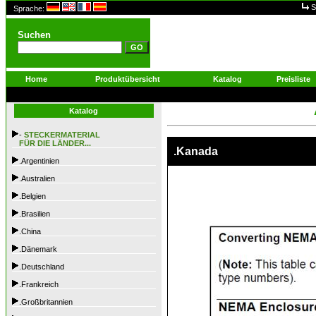
S
Sprache:
Suchen
Home
Produktübersicht
Katalog
Preisliste
Katalog
-
STECKERMATERIAL
FÜR DIE LÄNDER...
.Kanada
.Argentinien
.Australien
.Belgien
.Brasilien
.China
.Dänemark
.Deutschland
.Frankreich
.Großbritannien