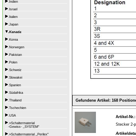
.Indien
.Israel
.Italien
.Japan
.Kanada
.Korea
.Norwegen
.Pakistan
.Polen
.Schweiz
.Slowakei
.Spanien
.Südafrika
Gefundene Artikel: 168 Position
.Thailand
.Tschechien
.USA
Artikel-Nr.
.»Schaltermaterial
Stecker 2-
-Gewiss- ,,SYSTEM"
Artikeldeta
.»Schaltermaterial ,,Perilex"