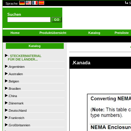
S
Sprache:
Suchen
Home
Produktübersicht
Katalog
Preisliste
Katalog
-
STECKERMATERIAL
FÜR DIE LÄNDER...
.Kanada
.Argentinien
.Australien
.Belgien
.Brasilien
.China
.Dänemark
.Deutschland
.Frankreich
.Großbritannien