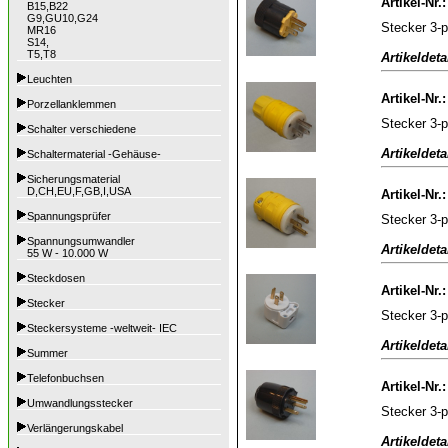
Artikel-Nr.
B15,B22
G9,GU10,G24
Stecker 3-
MR16
S14,
T5,T8
Artikeldeta
Leuchten
Artikel-Nr.
Porzellanklemmen
Stecker 3-p
Schalter verschiedene
Artikeldeta
Schaltermaterial -Gehäuse-
Sicherungsmaterial
D,CH,EU,F,GB,I,USA
Artikel-Nr.
Spannungsprüfer
Stecker 3-
Spannungsumwandler
Artikeldeta
55 W - 10.000 W
Steckdosen
Artikel-Nr.
Stecker
Stecker 3-p
Steckersysteme -weltweit- IEC
Artikeldeta
Summer
Telefonbuchsen
Artikel-Nr.
Umwandlungsstecker
Stecker 3-
Verlängerungskabel
Artikeldeta