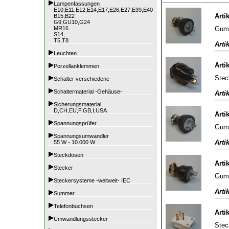
Lampenfassungen
E10,E11,E12,E14,E17,E26,E27,E39,E40
Arti
B15,B22
G9,GU10,G24
Gumm
MR16
S14,
T5,T8
Arti
Leuchten
Arti
Porzellanklemmen
Stec
Schalter verschiedene
Schaltermaterial -Gehäuse-
Arti
Sicherungsmaterial
D,CH,EU,F,GB,I,USA
Arti
Spannungsprüfer
Gumm
Spannungsumwandler
Arti
55 W - 10.000 W
Steckdosen
Arti
Stecker
Gumm
Steckersysteme -weltweit- IEC
Arti
Summer
Telefonbuchsen
Arti
Umwandlungsstecker
Stec