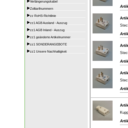
Verlängerungskabel
Arti
Zolltarifnummern
zz RoHS-Richtlinie
Arti
zz1 AGB Ausland - Auszug
Stec
zz1 AGB Inland - Auszug
Arti
zz1 geänderte Artikelnummer
zz1 SONDERANGEBOTE
Arti
zz1 Unsere Nachhaltigkeit
Stec
Arti
Arti
Stec
Arti
Arti
Kupp
Arti