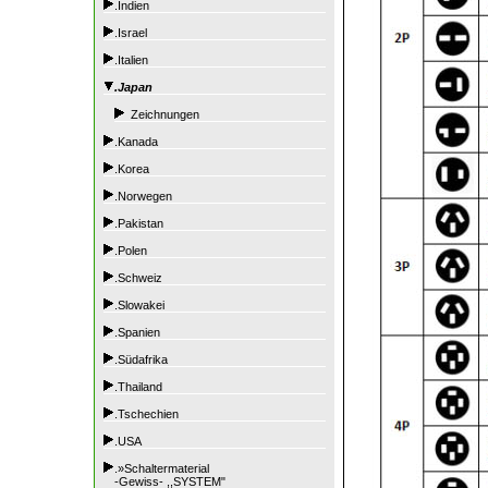
.Indien
.Israel
.Italien
.Japan
Zeichnungen
.Kanada
.Korea
.Norwegen
.Pakistan
.Polen
.Schweiz
.Slowakei
.Spanien
.Südafrika
.Thailand
.Tschechien
.USA
.»Schaltermaterial
-Gewiss- ,,SYSTEM"