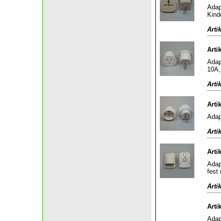
Adap
Kind
Arti
Arti
Adap
10A,
Arti
Arti
Adap
Arti
Arti
Adap
fest
Arti
Arti
Adap