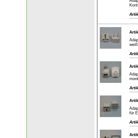
Adap
Kont
Arti
Arti
Adap
weiß 
Arti
Arti
Adap
mont
Arti
Arti
Adap
für E
Arti
Arti