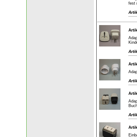
fest
Arti
Arti
Adap
Kind
Arti
Arti
Adap
Arti
Arti
Adap
Buch
Arti
Arti
Einb