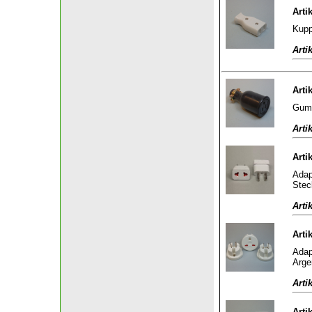
Arti
Kupp
Arti
Arti
Gumm
Arti
Arti
Adap
Stec
Arti
Arti
Adap
Arge
Arti
Arti