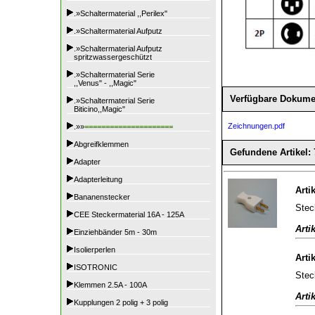
.»Schaltermaterial ,,Perilex"
.»Schaltermaterial Aufputz
.»Schaltermaterial Aufputz
spritzwassergeschützt
.»Schaltermaterial Serie
,,Venus" - ,,Magic"
Verfügbare Dokume
.»Schaltermaterial Serie
Biticino,,Magic"
Zeichnungen.pdf
.»»
=====================
Abgreifklemmen
Gefundene Artikel: 
Adapter
Adapterleitung
Arti
Bananenstecker
Stec
CEE Steckermaterial 16A - 125A
Arti
Einziehbänder 5m - 30m
Isolierperlen
Arti
ISOTRONIC
Stec
Klemmen 2.5A - 100A
Arti
Kupplungen 2 polig + 3 polig