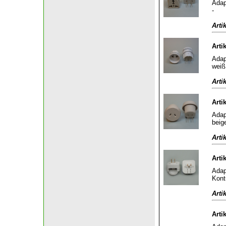
Adap
-
Arti
Arti
Adap
weiß
Arti
Arti
Adap
beig
Arti
Arti
Adap
Kont
Arti
Arti