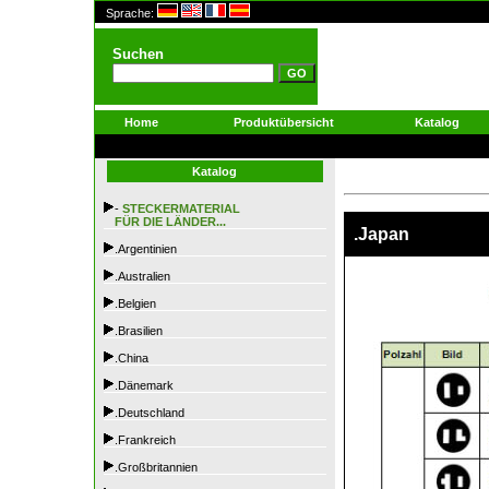
Sprache:
Suchen
Home
Produktübersicht
Katalog
Katalog
-
STECKERMATERIAL
FÜR DIE LÄNDER...
.Japan
.Argentinien
.Australien
.Belgien
.Brasilien
.China
.Dänemark
.Deutschland
.Frankreich
.Großbritannien