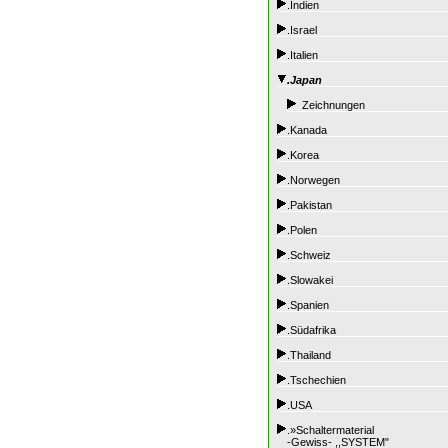
.Indien
.Israel
.Italien
.Japan
Zeichnungen
.Kanada
.Korea
.Norwegen
.Pakistan
.Polen
.Schweiz
.Slowakei
.Spanien
.Südafrika
.Thailand
.Tschechien
.USA
.»Schaltermaterial
-Gewiss- ,,SYSTEM"