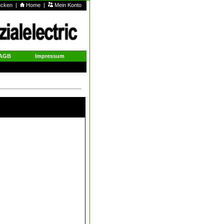
rucken
|
Home
|
Mein Konto
AGB
Impressum