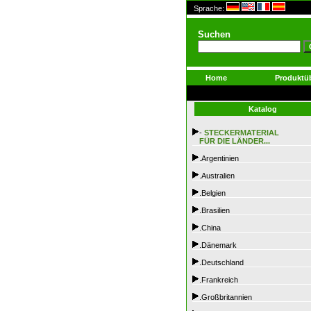
Sprache:
Suchen
Home
Produktüb
Katalog
-
STECKERMATERIAL
FÜR DIE LÄNDER...
.Argentinien
.Australien
.Belgien
.Brasilien
.China
.Dänemark
.Deutschland
.Frankreich
.Großbritannien