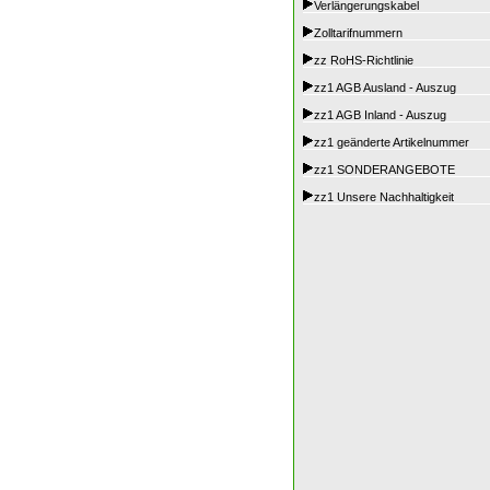
Verlängerungskabel
Zolltarifnummern
zz RoHS-Richtlinie
zz1 AGB Ausland - Auszug
zz1 AGB Inland - Auszug
zz1 geänderte Artikelnummer
zz1 SONDERANGEBOTE
zz1 Unsere Nachhaltigkeit