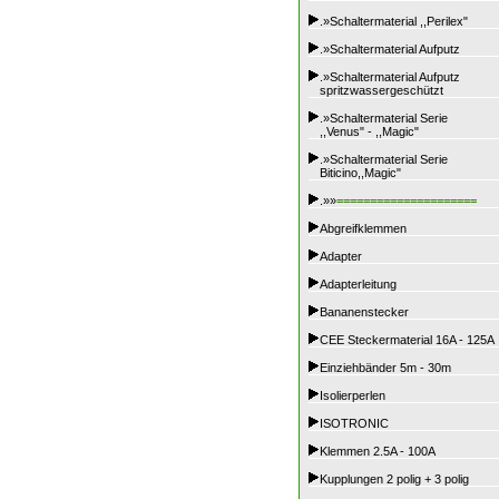
.»Schaltermaterial ,,Perilex"
.»Schaltermaterial Aufputz
.»Schaltermaterial Aufputz
spritzwassergeschützt
.»Schaltermaterial Serie
,,Venus" - ,,Magic"
.»Schaltermaterial Serie
Biticino,,Magic"
.»»
=====================
Abgreifklemmen
Adapter
Adapterleitung
Bananenstecker
CEE Steckermaterial 16A - 125A
Einziehbänder 5m - 30m
Isolierperlen
ISOTRONIC
Klemmen 2.5A - 100A
Kupplungen 2 polig + 3 polig