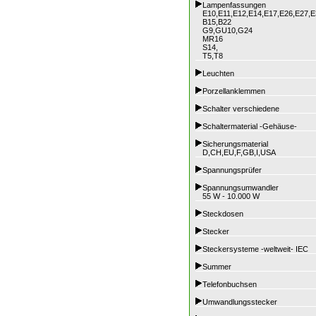
Lampenfassungen
E10,E11,E12,E14,E17,E26,E27,E
B15,B22
G9,GU10,G24
MR16
S14,
T5,T8
Leuchten
Porzellanklemmen
Schalter verschiedene
Schaltermaterial -Gehäuse-
Sicherungsmaterial
D,CH,EU,F,GB,I,USA
Spannungsprüfer
Spannungsumwandler
55 W - 10.000 W
Steckdosen
Stecker
Steckersysteme -weltweit- IEC
Summer
Telefonbuchsen
Umwandlungsstecker