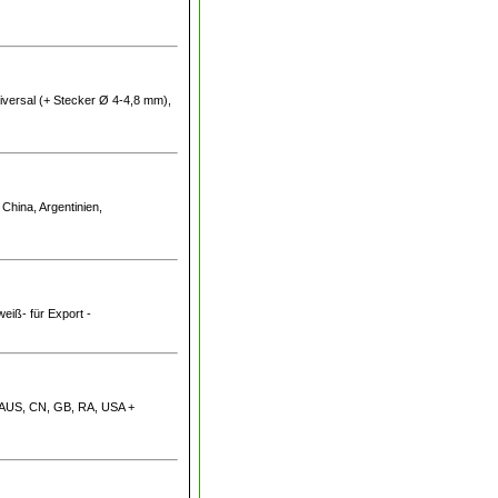
iversal (+ Stecker Ø 4-4,8 mm),
 China, Argentinien,
weiß- für Export -
l (AUS, CN, GB, RA, USA +