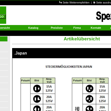
Seite Weiterempfehlen
|
Seite ausd
ersicht
Katalog
Preisliste
Firma
Kontakt
Artikelübersicht
.Japan