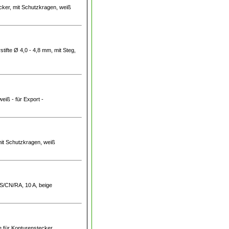
ecker, mit Schutzkragen, weiß
stifte Ø 4,0 - 4,8 mm, mit Steg,
weiß - für Export -
 mit Schutzkragen, weiß
AUS/CN/RA, 10 A, beige
e für Konturenstecker,