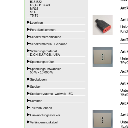
B15,B22
G9,GU10,G24
Arti
MR16
S14,
T5,T8
Arti
Leuchten
Univ
Porzellanklemmen
Kind
Schalter verschiedene
Arti
Schaltermaterial -Gehäuse-
Sicherungsmaterial
Arti
D,CH,EU,F,GB,I,USA
Unte
Spannungsprüfer
75x
Spannungsumwandler
Arti
55 W - 10.000 W
Steckdosen
Arti
Stecker
Unte
Steckersysteme -weltweit- IEC
75x
Summer
Arti
Telefonbuchsen
Arti
Umwandlungsstecker
Unte
Verlängerungskabel
75x