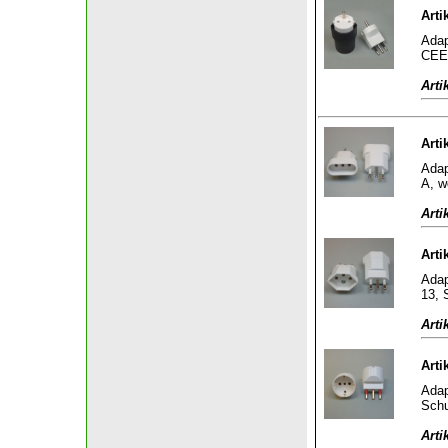
Arti
Adap
CEE 
Arti
Arti
Adap
A, w
Arti
Arti
Adap
13, S
Arti
Arti
Adap
Schu
Arti