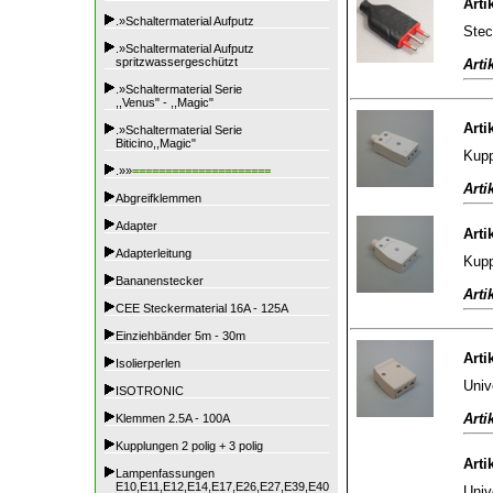
Arti
.»Schaltermaterial Aufputz
Stec
.»Schaltermaterial Aufputz
spritzwassergeschützt
Arti
.»Schaltermaterial Serie
,,Venus" - ,,Magic"
Arti
.»Schaltermaterial Serie
Biticino,,Magic"
Kupp
.»»
=====================
Arti
Abgreifklemmen
Adapter
Arti
Adapterleitung
Kupp
Bananenstecker
Arti
CEE Steckermaterial 16A - 125A
Einziehbänder 5m - 30m
Arti
Isolierperlen
Univ
ISOTRONIC
Arti
Klemmen 2.5A - 100A
Kupplungen 2 polig + 3 polig
Arti
Lampenfassungen
E10,E11,E12,E14,E17,E26,E27,E39,E40
Univ