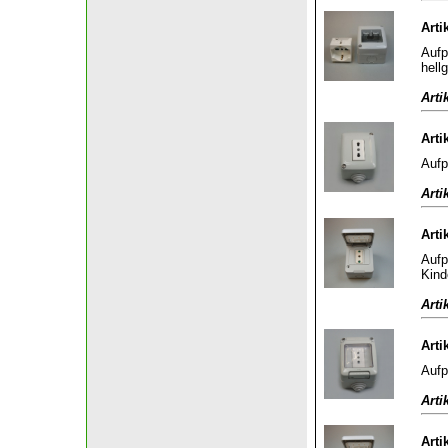
Arti
Aufp
hell
Arti
Arti
Aufp
Arti
Arti
Aufp
Kind
Arti
Arti
Aufp
Arti
Arti