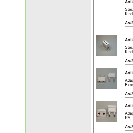
Arti
Stec
Kind
Arti
Arti
Stec
Kind
Arti
Arti
Adap
Expo
Arti
Arti
Adap
RA, 
Arti