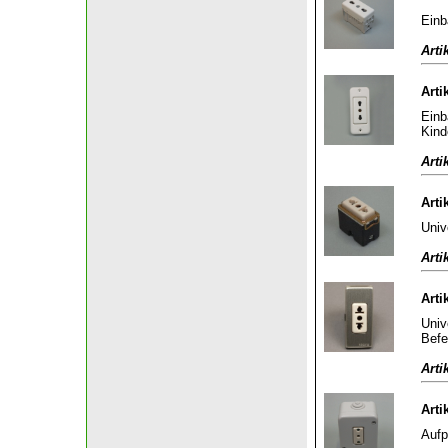
Einb
Arti
Arti
Einb
Kind
Arti
Arti
Univ
Arti
Arti
Univ
Befe
Arti
Arti
Aufp