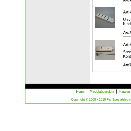
Arti
Arti
Univ
Kind
Arti
Arti
Stec
Kont
Arti
|
|
Home
Produktübersicht
Katalog
Copyright © 2005 - 2019 Fa. Spezialelectric