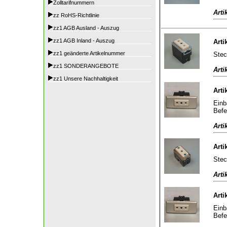
Zolltarifnummern
Arti
zz RoHS-Richtlinie
zz1 AGB Ausland - Auszug
zz1 AGB Inland - Auszug
Arti
zz1 geänderte Artikelnummer
Stec
zz1 SONDERANGEBOTE
Arti
zz1 Unsere Nachhaltigkeit
Arti
Einb
Befe
Arti
Arti
Stec
Arti
Arti
Einb
Befe