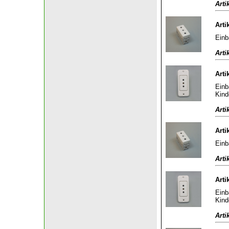
Arti
Arti
Einb
Arti
Arti
Einb
Kind
Arti
Arti
Einb
Arti
Arti
Einb
Kind
Arti