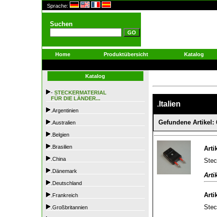
Sprache:
Suchen
Home
Produktübersicht
Katalog
Katalog
-
STECKERMATERIAL
FÜR DIE LÄNDER...
.Italien
.Argentinien
Gefundene Artikel: 
.Australien
.Belgien
.Brasilien
Arti
.China
Stec
.Dänemark
Arti
.Deutschland
Arti
.Frankreich
Stec
.Großbritannien