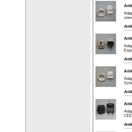
Arti
Adap
univ
Arti
Arti
Adap
Expo
Arti
Arti
Adap
Schu
Arti
Arti
Adap
CEE 
Arti