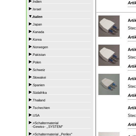
.Indien
Arti
.Israel
.Italien
Arti
.Japan
Stec
.Kanada
Arti
.Korea
.Norwegen
Arti
.Pakistan
Stec
.Polen
Arti
.Schweiz
.Slowakei
Arti
.Spanien
Stec
.Südafrika
Arti
.Thailand
Arti
.Tschechien
Stec
.USA
.»Schaltermaterial
Arti
-Gewiss- ,,SYSTEM"
.»Schaltermaterial ,,Perilex"