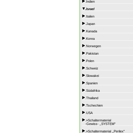
.Indien
.Israel
.Italien
.Japan
.Kanada
.Korea
.Norwegen
.Pakistan
.Polen
.Schweiz
.Slowakei
.Spanien
.Südafrika
.Thailand
.Tschechien
.USA
.»Schaltermaterial
-Gewiss- ,,SYSTEM"
.»Schaltermaterial ,,Perilex"