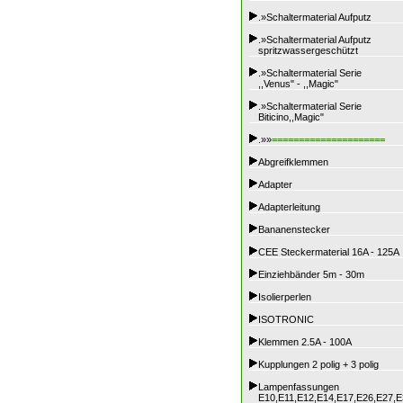
.»Schaltermaterial Aufputz
.»Schaltermaterial Aufputz
spritzwassergeschützt
.»Schaltermaterial Serie
,,Venus" - ,,Magic"
.»Schaltermaterial Serie
Biticino,,Magic"
.»»
=====================
Abgreifklemmen
Adapter
Adapterleitung
Bananenstecker
CEE Steckermaterial 16A - 125A
Einziehbänder 5m - 30m
Isolierperlen
ISOTRONIC
Klemmen 2.5A - 100A
Kupplungen 2 polig + 3 polig
Lampenfassungen
E10,E11,E12,E14,E17,E26,E27,E