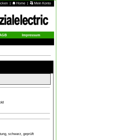
rucken
|
Home
|
Mein Konto
AGB
Impressum
old
tung, schwarz, geprüft