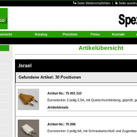
Seite Weiterempfehlen
|
Seite ausd
ersicht
Katalog
Preisliste
Firma
Kontakt
Artikelübersicht
.Israel
Gefundene Artikel: 30 Positionen
Artikel-Nr.: 75 001 GD
Eurostecker 2-polig 2.5A, mit Quetschverbindung, geprüft, g
Artikeldetails
Artikel-Nr.: 75 006
Eurostecker 2-polig 6A, mit Schraubanschluß und Zugentlas