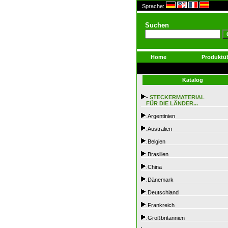
Sprache:
Suchen
Home
Produktüb
Katalog
-
STECKERMATERIAL
FÜR DIE LÄNDER...
.Argentinien
.Australien
.Belgien
.Brasilien
.China
.Dänemark
.Deutschland
.Frankreich
.Großbritannien