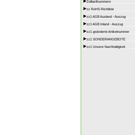
Zolltarifnummern
zz RoHS-Richtlinie
zz1 AGB Ausland - Auszug
zz1 AGB Inland - Auszug
zz1 geänderte Artikelnummer
zz1 SONDERANGEBOTE
zz1 Unsere Nachhaltigkeit