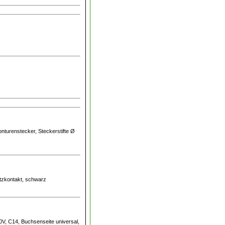
Konturenstecker, Steckerstifte Ø
utzkontakt, schwarz
0V, C14, Buchsenseite universal,