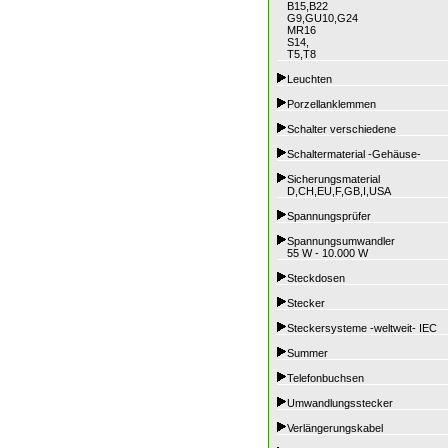
B15,B22
G9,GU10,G24
MR16
S14,
T5,T8
Leuchten
Porzellanklemmen
Schalter verschiedene
Schaltermaterial -Gehäuse-
Sicherungsmaterial
D,CH,EU,F,GB,I,USA
Spannungsprüfer
Spannungsumwandler
55 W - 10.000 W
Steckdosen
Stecker
Steckersysteme -weltweit- IEC
Summer
Telefonbuchsen
Umwandlungsstecker
Verlängerungskabel