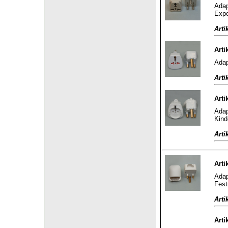
Adap
Expo
Arti
Arti
Adap
Arti
Arti
Adap
Kind
Arti
Arti
Adap
Fest
Arti
Arti