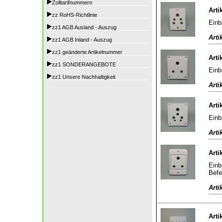
Zolltarifnummern
Arti
zz RoHS-Richtlinie
Einb
zz1 AGB Ausland - Auszug
Arti
zz1 AGB Inland - Auszug
zz1 geänderte Artikelnummer
Arti
zz1 SONDERANGEBOTE
Einb
zz1 Unsere Nachhaltigkeit
Arti
Arti
Einb
Arti
Arti
Einb
Befe
Arti
Arti