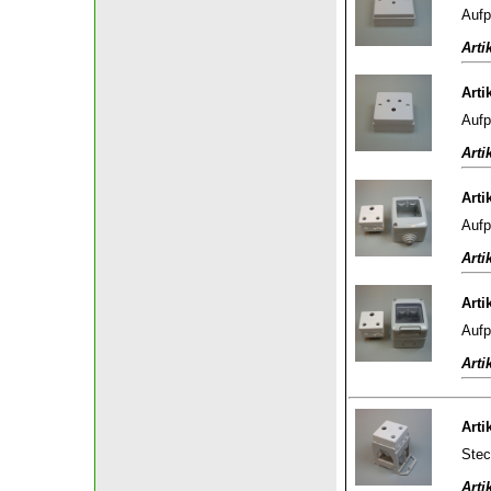
Aufp
Arti
Arti
Aufp
Arti
Arti
Aufp
Arti
Arti
Aufp
Arti
Arti
Stec
Arti