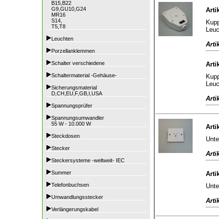
B15,B22
G9,GU10,G24
Arti
MR16
S14,
Kupp
T5,T8
Leuc
Leuchten
Arti
Porzellanklemmen
Schalter verschiedene
Arti
Schaltermaterial -Gehäuse-
Kupp
Leuc
Sicherungsmaterial
D,CH,EU,F,GB,I,USA
Arti
Spannungsprüfer
Spannungsumwandler
55 W - 10.000 W
Arti
Steckdosen
Unte
Stecker
Arti
Steckersysteme -weltweit- IEC
Summer
Arti
Telefonbuchsen
Unte
Umwandlungsstecker
Arti
Verlängerungskabel