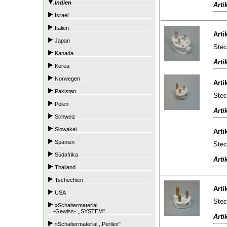
.Indien
Arti
.Israel
.Italien
Arti
.Japan
Stec
.Kanada
Arti
.Korea
.Norwegen
Arti
.Pakistan
Stec
.Polen
Arti
.Schweiz
.Slowakei
Arti
.Spanien
Stec
.Südafrika
Arti
.Thailand
.Tschechien
Arti
.USA
Stec
.»Schaltermaterial
-Gewiss- ,,SYSTEM"
Arti
.»Schaltermaterial ,,Perilex"