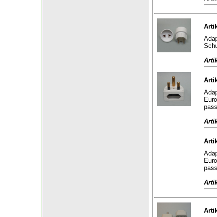
Arti
Adap
Schu
Arti
Arti
Adap
Euro
pass
Arti
Arti
Adap
Euro
pass
Arti
Arti