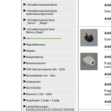
.»Schaltermaterial Aufputz
Arti
Stec
.»Schaltermaterial Aufputz
spritzwassergeschützt
Arti
.»Schaltermaterial Serie
,,Venus" - ,,Magic"
.»Schaltermaterial Serie
Biticino,,Magic"
Arti
.»»
=====================
Gumm
Abgreifklemmen
Arti
Adapter
Arti
Adapterleitung
Kupp
Bananenstecker
Leuc
CEE Steckermaterial 16A - 125A
Arti
Einziehbänder 5m - 30m
Isolierperlen
Arti
ISOTRONIC
Kupp
weiß
Klemmen 2.5A - 100A
Kupplungen 2 polig + 3 polig
Arti
Lampenfassungen
E10,E11,E12,E14,E17,E26,E27,E39,E40