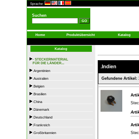
Sprache:
Suchen
Home
Produktübersicht
Katalog
Katalog
-
STECKERMATERIAL
FÜR DIE LÄNDER...
.Indien
.Argentinien
Gefundene Artikel: 
.Australien
.Belgien
.Brasilien
Arti
.China
Stec
.Dänemark
Arti
.Deutschland
Arti
.Frankreich
Stec
.Großbritannien