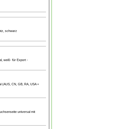
utz, schwarz
l, weiß- für Export -
sal (AUS, CN, GB, RA, USA +
uchsenseite universal mit