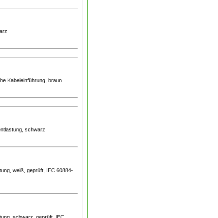
arz
iche Kabeleinführung, braun
entlastung, schwarz
ung, weiß, geprüft, IEC 60884-
tung, schwarz, geprüft, IEC