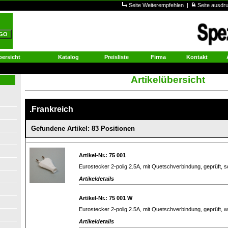
Seite Weiterempfehlen
|
Seite ausd
ersicht
Katalog
Preisliste
Firma
Kontakt
Artikelübersicht
.Frankreich
Gefundene Artikel: 83 Positionen
Artikel-Nr.: 75 001
Eurostecker 2-polig 2.5A, mit Quetschverbindung, geprüft, 
Artikeldetails
Artikel-Nr.: 75 001 W
Eurostecker 2-polig 2.5A, mit Quetschverbindung, geprüft, 
Artikeldetails