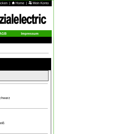
rucken
|
Home
|
Mein Konto
AGB
Impressum
schwarz
weiß