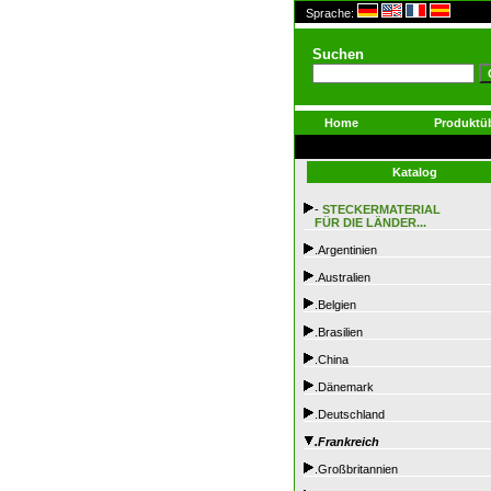
Sprache:
Suchen
Home
Produktüb
Katalog
-
STECKERMATERIAL
FÜR DIE LÄNDER...
.Argentinien
.Australien
.Belgien
.Brasilien
.China
.Dänemark
.Deutschland
.Frankreich
.Großbritannien