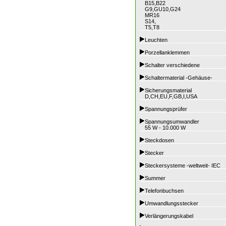
B15,B22
G9,GU10,G24
MR16
S14,
T5,T8
Leuchten
Porzellanklemmen
Schalter verschiedene
Schaltermaterial -Gehäuse-
Sicherungsmaterial
D,CH,EU,F,GB,I,USA
Spannungsprüfer
Spannungsumwandler
55 W - 10.000 W
Steckdosen
Stecker
Steckersysteme -weltweit- IEC
Summer
Telefonbuchsen
Umwandlungsstecker
Verlängerungskabel