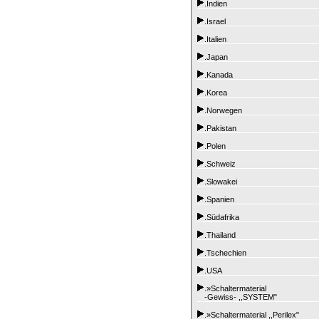
.Indien
.Israel
.Italien
.Japan
.Kanada
.Korea
.Norwegen
.Pakistan
.Polen
.Schweiz
.Slowakei
.Spanien
.Südafrika
.Thailand
.Tschechien
.USA
.»Schaltermaterial
-Gewiss- ,,SYSTEM"
.»Schaltermaterial ,,Perilex"