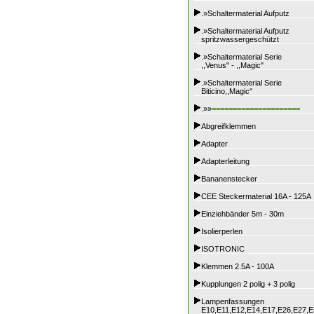
.»Schaltermaterial Aufputz
.»Schaltermaterial Aufputz
spritzwassergeschützt
.»Schaltermaterial Serie
,,Venus" - ,,Magic"
.»Schaltermaterial Serie
Biticino,,Magic"
.»»
=====================
Abgreifklemmen
Adapter
Adapterleitung
Bananenstecker
CEE Steckermaterial 16A - 125A
Einziehbänder 5m - 30m
Isolierperlen
ISOTRONIC
Klemmen 2.5A - 100A
Kupplungen 2 polig + 3 polig
Lampenfassungen
E10,E11,E12,E14,E17,E26,E27,E