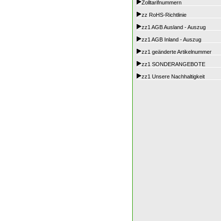
Zolltarifnummern
zz RoHS-Richtlinie
zz1 AGB Ausland - Auszug
zz1 AGB Inland - Auszug
zz1 geänderte Artikelnummer
zz1 SONDERANGEBOTE
zz1 Unsere Nachhaltigkeit