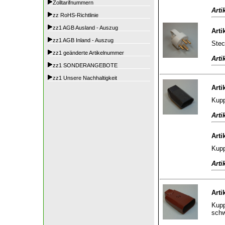
Zolltarifnummern
Arti
zz RoHS-Richtlinie
zz1 AGB Ausland - Auszug
Arti
zz1 AGB Inland - Auszug
Stec
zz1 geänderte Artikelnummer
Arti
zz1 SONDERANGEBOTE
zz1 Unsere Nachhaltigkeit
Arti
Kupp
Arti
Arti
Kupp
Arti
Arti
Kupp
sch