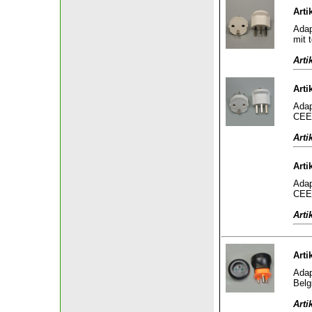
Arti
Adap
mit 
Arti
Arti
Adap
CEE 
Arti
Arti
Adap
CEE 
Arti
Arti
Adap
Belg
Arti