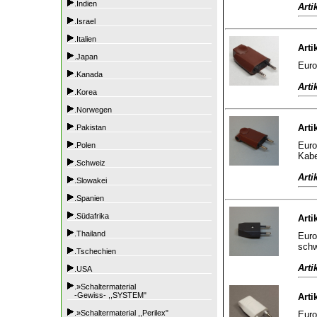
.Indien
Arti
.Israel
.Italien
Arti
.Japan
Euro
.Kanada
Arti
.Korea
.Norwegen
Arti
.Pakistan
Euro
.Polen
Kabe
.Schweiz
Arti
.Slowakei
.Spanien
.Südafrika
Arti
.Thailand
Euro
sch
.Tschechien
Arti
.USA
.»Schaltermaterial
-Gewiss- ,,SYSTEM"
Arti
.»Schaltermaterial ,,Perilex"
Euro