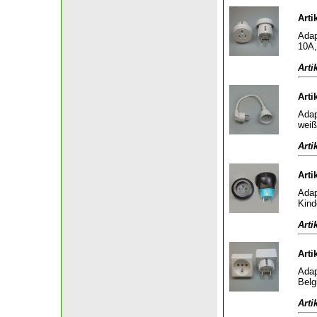
Arti
Adap
10A,
Arti
Arti
Adap
weiß
Arti
Arti
Adap
Kind
Arti
Arti
Adap
Belg
Arti