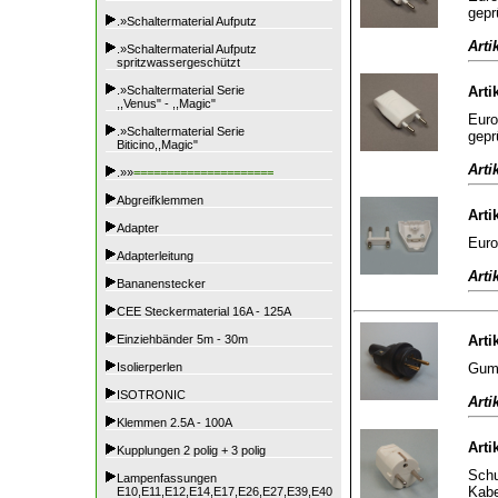
gepr
.»Schaltermaterial Aufputz
Arti
.»Schaltermaterial Aufputz
spritzwassergeschützt
.»Schaltermaterial Serie
Arti
,,Venus" - ,,Magic"
Euro
.»Schaltermaterial Serie
gepr
Biticino,,Magic"
Arti
.»»
=====================
Abgreifklemmen
Arti
Adapter
Euro
Adapterleitung
Arti
Bananenstecker
CEE Steckermaterial 16A - 125A
Einziehbänder 5m - 30m
Arti
Gumm
Isolierperlen
ISOTRONIC
Arti
Klemmen 2.5A - 100A
Arti
Kupplungen 2 polig + 3 polig
Schu
Lampenfassungen
Kabe
E10,E11,E12,E14,E17,E26,E27,E39,E40