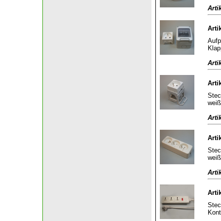
Arti
Arti
Aufp
Klap
Arti
Arti
Stec
weiß
Arti
Arti
Stec
weiß
Arti
Arti
Stec
Kont