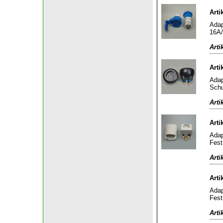
Arti
Adap
16A/
Arti
Arti
Adap
Schu
Arti
Arti
Adap
Fest
Arti
Arti
Adap
Fest
Arti