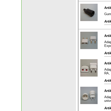
Arti
Gumm
Arti
Arti
Adap
Expo
Arti
Arti
Adap
RA, 
Arti
Arti
Adap
univ
Arti