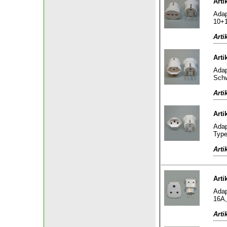
Arti
Adap
10+1
Arti
Arti
Adap
Schw
Arti
Arti
Adap
Type
Arti
Arti
Adap
16A,
Arti