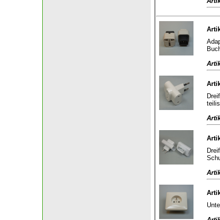
Arti
Arti
Adap
Buch
Arti
Arti
Drei
teili
Arti
Arti
Drei
Schu
Arti
Arti
Unte
Arti