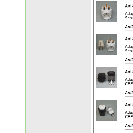
Arti
Adap
Schu
Arti
Arti
Adap
Schu
Arti
Arti
Adap
CEE 
Arti
Arti
Adap
CEE 
Arti