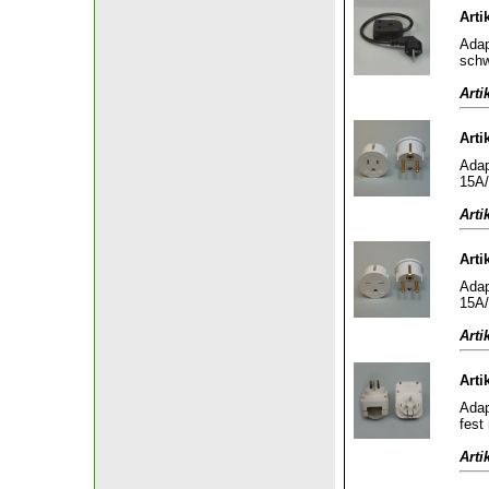
Arti
Adap
sch
Arti
Arti
Adap
15A/
Arti
Arti
Adap
15A/
Arti
Arti
Adap
fest
Arti