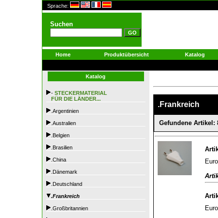
Sprache:
Suchen
Home
Produktübersicht
Katalog
Katalog
-
STECKERMATERIAL
FÜR DIE LÄNDER...
.Frankreich
.Argentinien
Gefundene Artikel: 
.Australien
.Belgien
.Brasilien
Arti
.China
Euro
.Dänemark
Arti
.Deutschland
Arti
.Frankreich
Euro
.Großbritannien