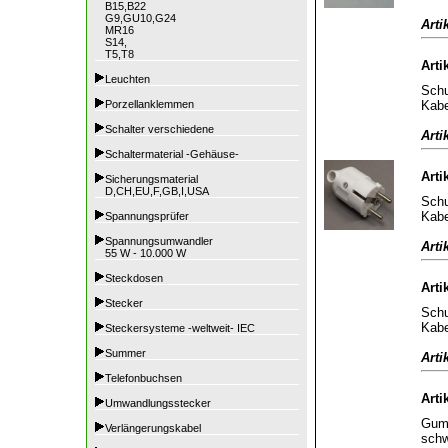
B15,B22
G9,GU10,G24
Arti
MR16
S14,
T5,T8
Arti
Leuchten
Schu
Kabe
Porzellanklemmen
Schalter verschiedene
Arti
Schaltermaterial -Gehäuse-
Arti
Sicherungsmaterial
D,CH,EU,F,GB,I,USA
Schu
Kabe
Spannungsprüfer
Spannungsumwandler
Arti
55 W - 10.000 W
Steckdosen
Arti
Stecker
Schu
Kabe
Steckersysteme -weltweit- IEC
Summer
Arti
Telefonbuchsen
Arti
Umwandlungsstecker
Gumm
Verlängerungskabel
sch