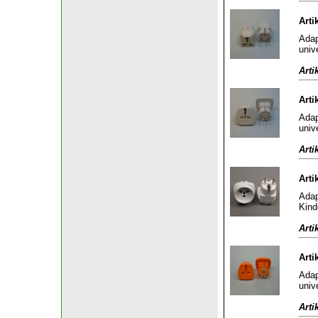
Arti
Adap
univ
Arti
Arti
Adap
univ
Arti
Arti
Adap
Kind
Arti
Arti
Adap
univ
Arti