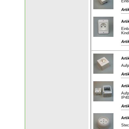
Einb
Arti
Arti
Einb
Kind
Arti
Arti
Aufp
Arti
Arti
Aufp
IP40
Arti
Arti
Stec