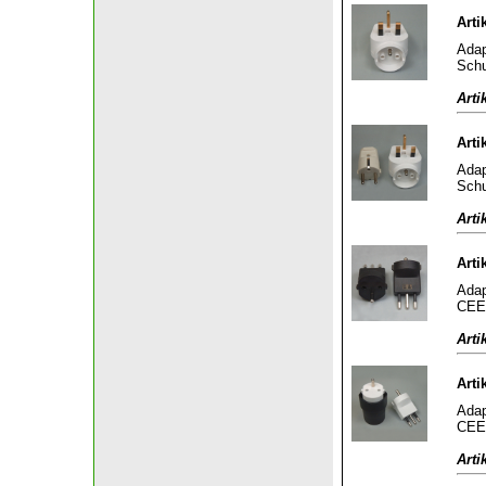
Arti
Adap
Schu
Arti
Arti
Adap
Schu
Arti
Arti
Adap
CEE 
Arti
Arti
Adap
CEE 
Arti