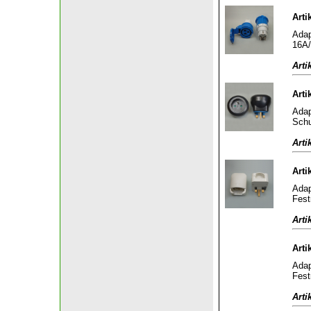
Arti
Adap
16A/
Arti
Arti
Adap
Schu
Arti
Arti
Adap
Fest
Arti
Arti
Adap
Fest
Arti