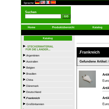
Sprache:
Suchen
Home
Produktübersicht
Katalog
Katalog
-
STECKERMATERIAL
FÜR DIE LÄNDER...
.Frankreich
.Argentinien
Gefundene Artikel: 
.Australien
.Belgien
.Brasilien
Arti
.China
Euro
.Dänemark
Arti
.Deutschland
Arti
.Frankreich
Euro
.Großbritannien