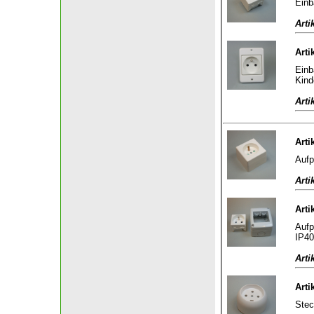
Einb
Arti
Arti
Einb
Kind
Arti
Arti
Aufp
Arti
Arti
Aufp
IP40
Arti
Arti
Stec