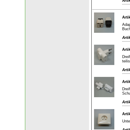
Arti
Arti
Adap
Buch
Arti
Arti
Drei
teili
Arti
Arti
Drei
Schu
Arti
Arti
Unte
Arti