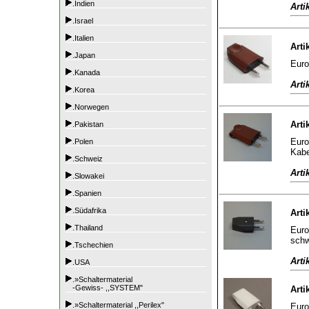
.Indien
Arti
.Israel
.Italien
Arti
.Japan
Euro
.Kanada
Arti
.Korea
.Norwegen
Arti
.Pakistan
Euro
.Polen
Kabe
.Schweiz
Arti
.Slowakei
.Spanien
.Südafrika
Arti
.Thailand
Euro
sch
.Tschechien
Arti
.USA
.»Schaltermaterial
-Gewiss- ,,SYSTEM"
Arti
.»Schaltermaterial ,,Perilex"
Euro