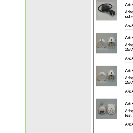
Arti
Adap
sch
Arti
Arti
Adap
15A/
Arti
Arti
Adap
15A/
Arti
Arti
Adap
fest
Arti