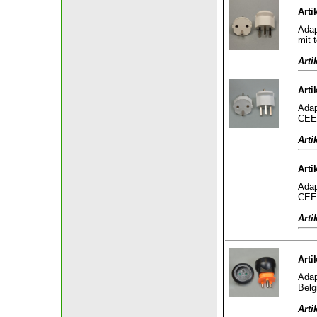
Arti
Adap
mit 
Arti
Arti
Adap
CEE 
Arti
Arti
Adap
CEE 
Arti
Arti
Adap
Belg
Arti