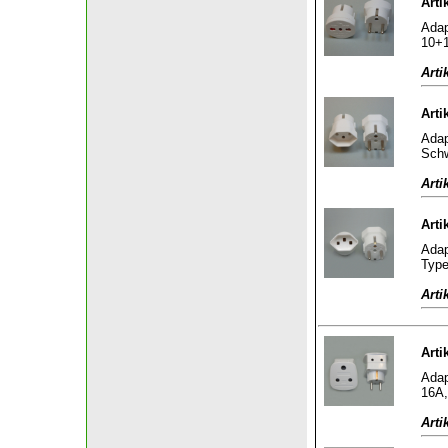
Arti
Adap
10+1
Arti
Arti
Adap
Schw
Arti
Arti
Adap
Type
Arti
Arti
Adap
16A,
Arti