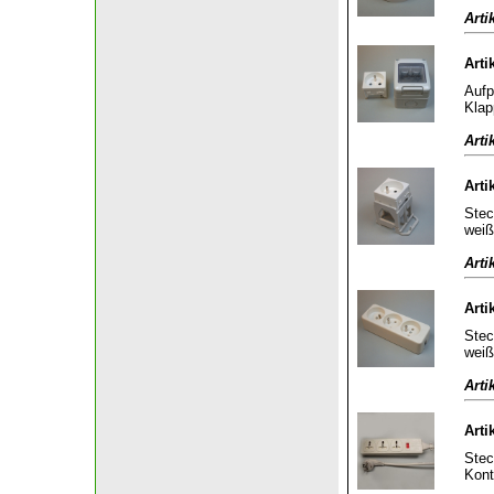
Arti
Arti
Aufp
Klap
Arti
Arti
Stec
weiß
Arti
Arti
Stec
weiß
Arti
Arti
Stec
Kont