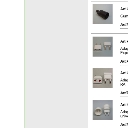
Arti
Gumm
Arti
Arti
Adap
Expo
Arti
Arti
Adap
RA, 
Arti
Arti
Adap
univ
Arti