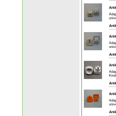
Arti
Adap
univ
Arti
Arti
Adap
univ
Arti
Arti
Adap
Kind
Arti
Arti
Adap
univ
Arti