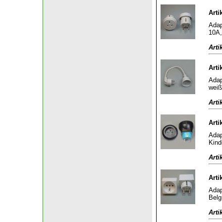
Arti
Adap
10A,
Arti
Arti
Adap
weiß
Arti
Arti
Adap
Kind
Arti
Arti
Adap
Belg
Arti