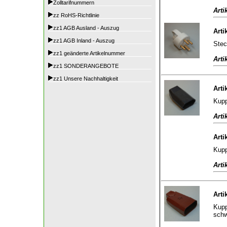
Zolltarifnummern
Arti
zz RoHS-Richtlinie
zz1 AGB Ausland - Auszug
Arti
zz1 AGB Inland - Auszug
Stec
zz1 geänderte Artikelnummer
Arti
zz1 SONDERANGEBOTE
zz1 Unsere Nachhaltigkeit
Arti
Kupp
Arti
Arti
Kupp
Arti
Arti
Kupp
sch