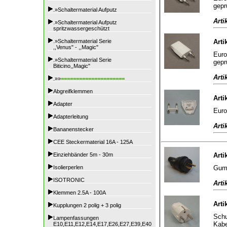
gepr
.»Schaltermaterial Aufputz
Arti
.»Schaltermaterial Aufputz
spritzwassergeschützt
.»Schaltermaterial Serie
Arti
,,Venus" - ,,Magic"
Euro
.»Schaltermaterial Serie
gepr
Biticino,,Magic"
Arti
.»»
=====================
Abgreifklemmen
Arti
Adapter
Euro
Adapterleitung
Arti
Bananenstecker
CEE Steckermaterial 16A - 125A
Einziehbänder 5m - 30m
Arti
Gumm
Isolierperlen
ISOTRONIC
Arti
Klemmen 2.5A - 100A
Arti
Kupplungen 2 polig + 3 polig
Schu
Lampenfassungen
Kabe
E10,E11,E12,E14,E17,E26,E27,E39,E40