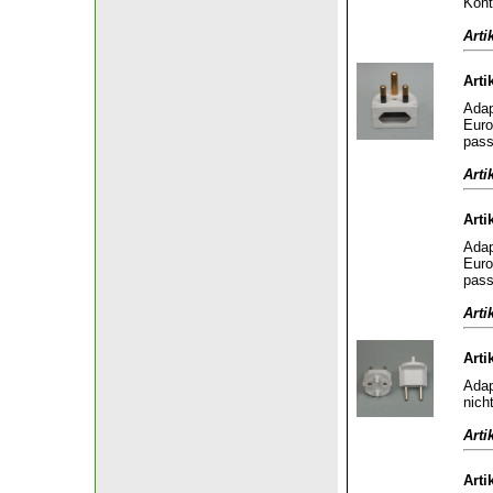
Kont
Arti
Arti
Adap
Euro
pass
Arti
Arti
Adap
Euro
pass
Arti
Arti
Adap
nich
Arti
Arti