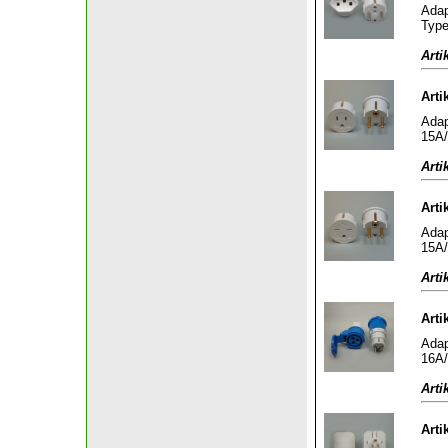
Adap
Type
Arti
Arti
Adap
15A/
Arti
Arti
Adap
15A/
Arti
Arti
Adap
16A/
Arti
Arti