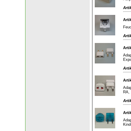
Arti
Arti
Feuc
Arti
Arti
Adap
Expo
Arti
Arti
Adap
RA, 
Arti
Arti
Adap
Kind