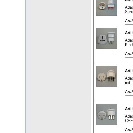
Adap
Schu
Arti
Arti
Adap
Kind
Arti
Arti
Adap
mit 
Arti
Arti
Adap
CEE 
Arti