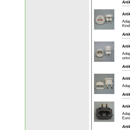
Arti
Arti
Adap
Kind
Arti
Arti
Adap
univ
Arti
Arti
Adap
Arti
Arti
Adap
Euro
Arti