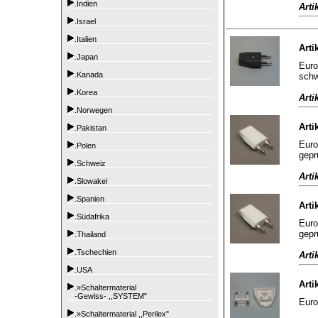
.Indien
Arti
.Israel
.Italien
Arti
.Japan
Euro
.Kanada
sch
.Korea
Arti
.Norwegen
Arti
.Pakistan
Euro
.Polen
gepr
.Schweiz
Arti
.Slowakei
.Spanien
Arti
.Südafrika
Euro
gepr
.Thailand
.Tschechien
Arti
.USA
Arti
.»Schaltermaterial
-Gewiss- ,,SYSTEM"
Euro
.»Schaltermaterial ,,Perilex"