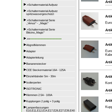
Arti
.»Schaltermaterial Aufputz
.»Schaltermaterial Aufputz
spritzwassergeschützt
Arti
.»Schaltermaterial Serie
Euro
,,Venus" - ,,Magic"
.»Schaltermaterial Serie
Arti
Biticino,,Magic"
.»»
=====================
Arti
Abgreifklemmen
Euro
Adapter
Kabe
Adapterleitung
Arti
Bananenstecker
CEE Steckermaterial 16A - 125A
Einziehbänder 5m - 30m
Arti
Kont
Isolierperlen
ISOTRONIC
Arti
Klemmen 2.5A - 100A
Arti
Kupplungen 2 polig + 3 polig
Kupp
Lampenfassungen
E10,E11,E12,E14,E17,E26,E27,E39,E40