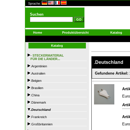
Sprache:
Suchen
Home
Produktübersicht
Katalog
Katalog
-
STECKERMATERIAL
FÜR DIE LÄNDER...
.Deutschland
.Argentinien
Gefundene Artikel: 
.Australien
.Belgien
.Brasilien
Arti
.China
Euro
.Dänemark
Arti
.Deutschland
Arti
.Frankreich
Euro
.Großbritannien