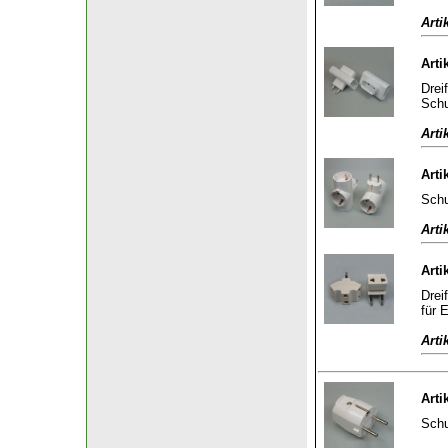
Arti
Arti
Drei
Schu
Arti
Arti
Schu
Arti
Arti
Drei
für 
Arti
Arti
Schu