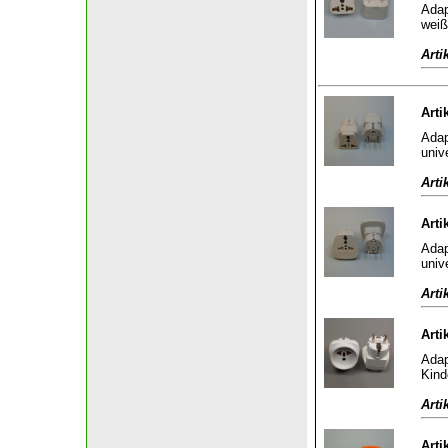
Adap
weiß
Arti
Arti
Adap
univ
Arti
Arti
Adap
univ
Arti
Arti
Adap
Kind
Arti
Arti