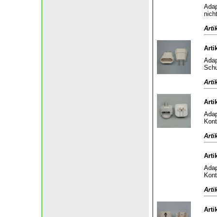
Adap
nich
Arti
Arti
Adap
Schu
Arti
Arti
Adap
Kont
Arti
Arti
Adap
Kont
Arti
Arti