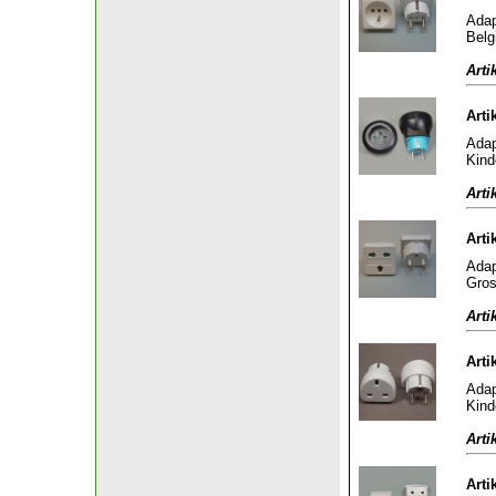
Adap
Belg
Arti
Arti
Adap
Kind
Arti
Arti
Adap
Gros
Arti
Arti
Adap
Kind
Arti
Arti