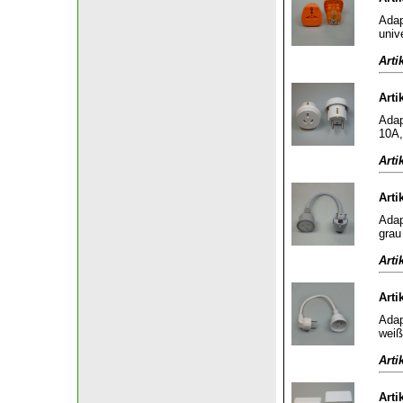
Adap
univ
Arti
Arti
Adap
10A,
Arti
Arti
Adap
grau
Arti
Arti
Adap
weiß
Arti
Arti