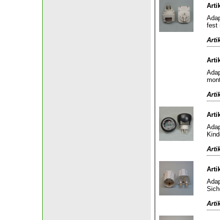
Arti
Adap
fest
Arti
Arti
Adap
mont
Arti
Arti
Adap
Kind
Arti
Arti
Adap
Sich
Arti