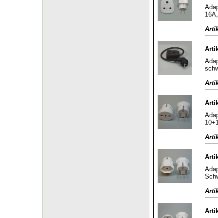
Adap
16A,
Arti
Arti
Adap
sch
Arti
Arti
Adap
10+1
Arti
Arti
Adap
Schw
Arti
Arti