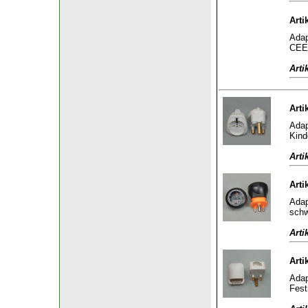
Arti
Adap
CEE 
Arti
Arti
Adap
Kind
Arti
Arti
Adap
sch
Arti
Arti
Adap
Fest