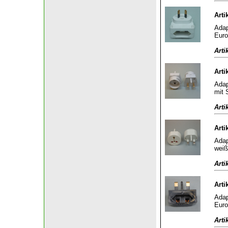
Arti
Adap
Euro
Arti
Arti
Adap
mit 
Arti
Arti
Adap
weiß
Arti
Arti
Adap
Euro
Arti