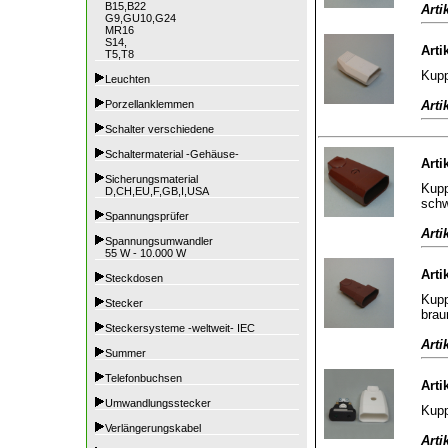
B15,B22
Arti
G9,GU10,G24
MR16
S14,
Arti
T5,T8
Kupp
Leuchten
Arti
Porzellanklemmen
Schalter verschiedene
Schaltermaterial -Gehäuse-
Arti
Sicherungsmaterial
Kupp
D,CH,EU,F,GB,I,USA
sch
Spannungsprüfer
Arti
Spannungsumwandler
55 W - 10.000 W
Arti
Steckdosen
Kupp
Stecker
brau
Steckersysteme -weltweit- IEC
Arti
Summer
Telefonbuchsen
Arti
Umwandlungsstecker
Kupp
Verlängerungskabel
Arti