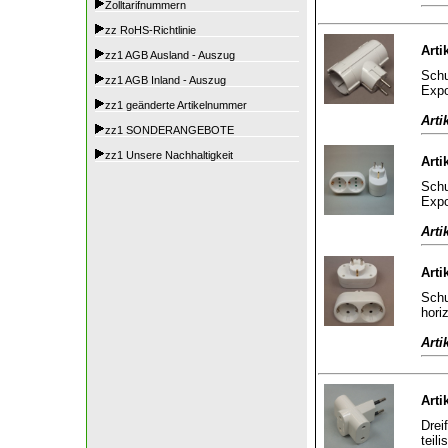
Zolltarifnummern
zz RoHS-Richtlinie
Arti
zz1 AGB Ausland - Auszug
Schu
zz1 AGB Inland - Auszug
Expo
zz1 geänderte Artikelnummer
Arti
zz1 SONDERANGEBOTE
zz1 Unsere Nachhaltigkeit
Arti
Schu
Expo
Arti
Arti
Schu
hori
Arti
Arti
Drei
teili