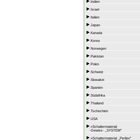
.Indien
.Israel
.Italien
.Japan
.Kanada
.Korea
.Norwegen
.Pakistan
.Polen
.Schweiz
.Slowakei
.Spanien
.Südafrika
.Thailand
.Tschechien
.USA
.»Schaltermaterial
-Gewiss- ,,SYSTEM"
.»Schaltermaterial ,,Perilex"