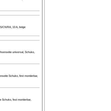
AUS/CN/RA, 10 A, beige
uchsenseite universal, Schuko,
nseite Schuko, fest montierbar,
e Schuko, fest montierbar,