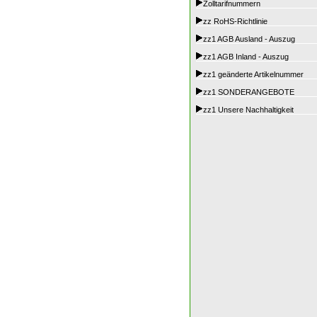
Zolltarifnummern
zz RoHS-Richtlinie
zz1 AGB Ausland - Auszug
zz1 AGB Inland - Auszug
zz1 geänderte Artikelnummer
zz1 SONDERANGEBOTE
zz1 Unsere Nachhaltigkeit