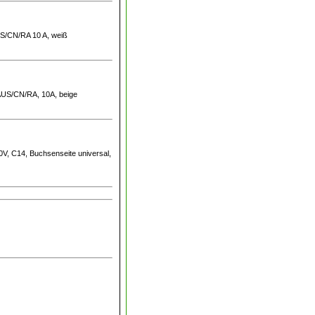
US/CN/RA 10 A, weiß
 AUS/CN/RA, 10A, beige
0V, C14, Buchsenseite universal,