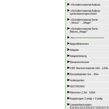
.»Schaltermaterial Aufputz
.»Schaltermaterial Aufputz
spritzwassergeschützt
.»Schaltermaterial Serie
,,Venus" - ,,Magic"
.»Schaltermaterial Serie
Biticino,,Magic"
.»»
=====================
Abgreifklemmen
Adapter
Adapterleitung
Bananenstecker
CEE Steckermaterial 16A - 125A
Einziehbänder 5m - 30m
Isolierperlen
ISOTRONIC
Klemmen 2.5A - 100A
Kupplungen 2 polig + 3 polig
Lampenfassungen
E10,E11,E12,E14,E17,E26,E27,E