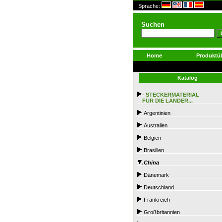
Sprache:
Suchen
Home
Produktüb
Katalog
-
STECKERMATERIAL
FÜR DIE LÄNDER...
.Argentinien
.Australien
.Belgien
.Brasilien
.China
.Dänemark
.Deutschland
.Frankreich
.Großbritannien