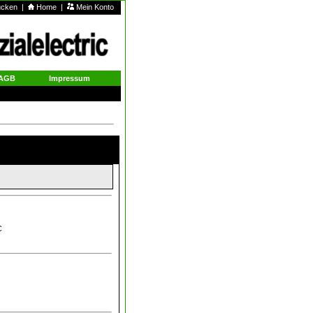
rucken
|
Home
|
Mein Konto
AGB
Impressum
C