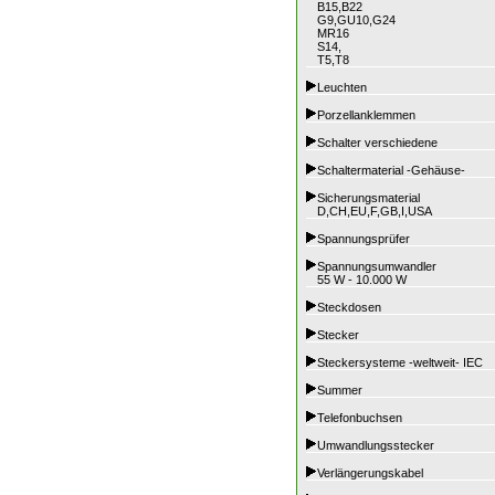
B15,B22
G9,GU10,G24
MR16
S14,
T5,T8
Leuchten
Porzellanklemmen
Schalter verschiedene
Schaltermaterial -Gehäuse-
Sicherungsmaterial
D,CH,EU,F,GB,I,USA
Spannungsprüfer
Spannungsumwandler
55 W - 10.000 W
Steckdosen
Stecker
Steckersysteme -weltweit- IEC
Summer
Telefonbuchsen
Umwandlungsstecker
Verlängerungskabel