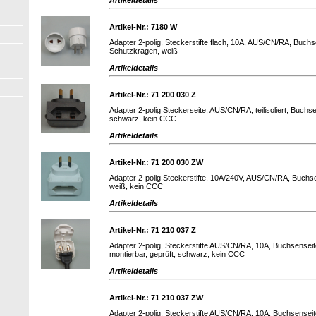
Artikel-Nr.: 7180 W
Adapter 2-polig, Steckerstifte flach, 10A, AUS/CN/RA, Buchse
Schutzkragen, weiß
Artikeldetails
Artikel-Nr.: 71 200 030 Z
Adapter 2-polig Steckerseite, AUS/CN/RA, teilisoliert, Buchse
schwarz, kein CCC
Artikeldetails
Artikel-Nr.: 71 200 030 ZW
Adapter 2-polig Steckerstifte, 10A/240V, AUS/CN/RA, Buchsen
weiß, kein CCC
Artikeldetails
Artikel-Nr.: 71 210 037 Z
Adapter 2-polig, Steckerstifte AUS/CN/RA, 10A, Buchsenseit
montierbar, geprüft, schwarz, kein CCC
Artikeldetails
Artikel-Nr.: 71 210 037 ZW
Adapter 2-polig, Steckerstifte AUS/CN/RA, 10A, Buchsenseit