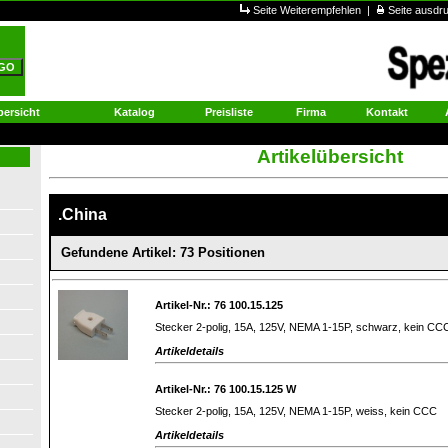
Seite Weiterempfehlen
|
Seite ausd
ersicht
Katalog
Preisliste
Firma
Kontakt
Artikelübersicht
.China
Gefundene Artikel: 73 Positionen
Artikel-Nr.: 76 100.15.125
Stecker 2-polig, 15A, 125V, NEMA 1-15P, schwarz, kein CC
Artikeldetails
Artikel-Nr.: 76 100.15.125 W
Stecker 2-polig, 15A, 125V, NEMA 1-15P, weiss, kein CCC
Artikeldetails