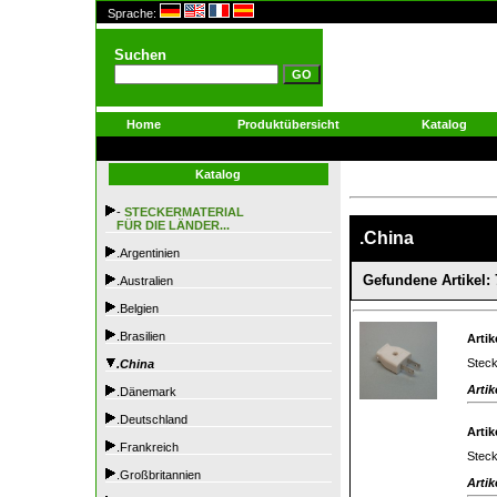
Sprache:
Suchen
Home
Produktübersicht
Katalog
Katalog
-
STECKERMATERIAL
FÜR DIE LÄNDER...
.China
.Argentinien
Gefundene Artikel: 
.Australien
.Belgien
.Brasilien
Artik
Steck
.China
Artik
.Dänemark
.Deutschland
Artik
.Frankreich
Steck
.Großbritannien
Artik