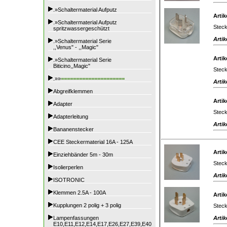
.»Schaltermaterial Aufputz
Artik
.»Schaltermaterial Aufputz
Steck
spritzwassergeschützt
Artik
.»Schaltermaterial Serie
,,Venus" - ,,Magic"
Artik
.»Schaltermaterial Serie
Biticino,,Magic"
Steck
.»»
=====================
Artik
Abgreifklemmen
Artik
Adapter
Steck
Adapterleitung
Artik
Bananenstecker
CEE Steckermaterial 16A - 125A
Artik
Einziehbänder 5m - 30m
Steck
Isolierperlen
Artik
ISOTRONIC
Klemmen 2.5A - 100A
Artik
Kupplungen 2 polig + 3 polig
Steck
Artik
Lampenfassungen
E10,E11,E12,E14,E17,E26,E27,E39,E40