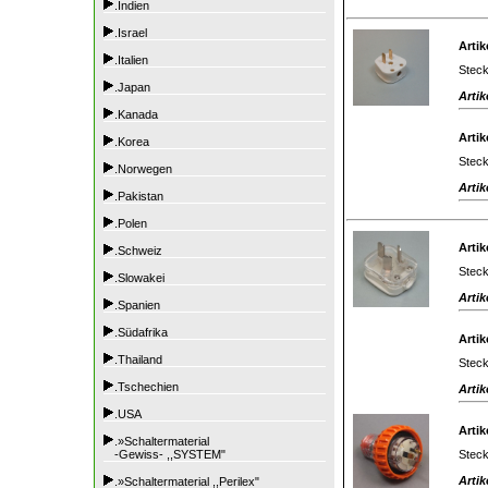
.Indien
.Israel
Artik
.Italien
Steck
.Japan
Artik
.Kanada
Artik
.Korea
Steck
.Norwegen
Artik
.Pakistan
.Polen
Artik
.Schweiz
Steck
.Slowakei
Artik
.Spanien
.Südafrika
Artik
.Thailand
Steck
.Tschechien
Artik
.USA
Artik
.»Schaltermaterial
Steck
-Gewiss- ,,SYSTEM"
Artik
.»Schaltermaterial ,,Perilex"