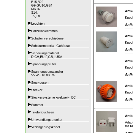
B15,B22
G9,GU10,G24
MR16
Artik
S14,
T5,T8
Kuppl
Leuchten
Artik
Porzellanklemmen
Artik
Schalter verschiedene
Kuppl
Schaltermaterial -Gehäuse-
Artik
Sicherungsmaterial
D,CH,EU,F,GB,I,USA
Artik
Spannungsprüfer
Kuppl
Spannungsumwandler
Artik
55 W - 10.000 W
Steckdosen
Artik
Stecker
Kuppl
Steckersysteme -weltweit- IEC
Artik
Summer
Telefonbuchsen
Artik
Umwandlungsstecker
Adapt
mit K
Verlängerungskabel
Artik