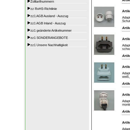
Zolltarifnummern
zz RoHS-Richtlinie
Artik
zz1 AGB Ausland - Auszug
Adapt
Schut
zz1 AGB Inland - Auszug
Artik
zz1 geänderte Artikelnummer
zz1 SONDERANGEBOTE
Artik
zz1 Unsere Nachhaltigkeit
Adapt
schw
Artik
Artik
Adapt
weiß
Artik
Artik
Adapt
monti
Artik
Artik
Adapt