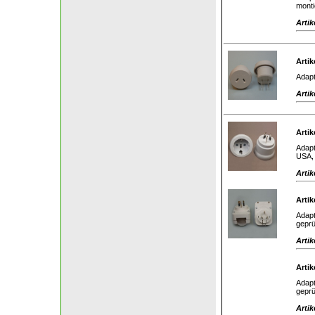
monti
Artik
Artik
Adapt
Artik
Artik
Adapt
USA, 
Artik
Artik
Adapt
geprü
Artik
Artik
Adapt
geprü
Artik