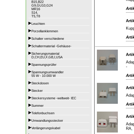
B15,B22
G9,GU10,G24
Arti
MR16
S14,
T5,T8
Arti
Leuchten
Kupp
Porzellanklemmen
Arti
Schalter verschiedene
Schaltermaterial -Gehäuse-
Sicherungsmaterial
Arti
D,CH,EU,F,GB,I,USA
Adap
Spannungsprüfer
-
Spannungsumwandler
Arti
55 W - 10.000 W
Steckdosen
Arti
Stecker
Adap
Steckersysteme -weltweit- IEC
Arti
Summer
Telefonbuchsen
Arti
Umwandlungsstecker
Adap
RA, 
Verlängerungskabel