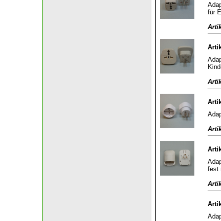
Adap
für 
Arti
Arti
Adap
Kind
Arti
Arti
Adap
Arti
Arti
Adap
fest
Arti
Arti
Adap