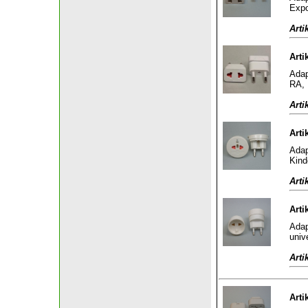
Expo
Arti
Arti
Adap
RA, 
Arti
Arti
Adap
Kind
Arti
Arti
Adap
univ
Arti
Arti