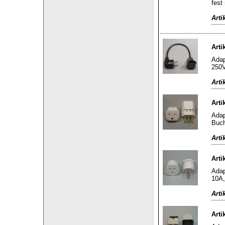
fest
Arti
Arti
Adap
250V
Arti
Arti
Adap
Buch
Arti
Arti
Adap
10A,
Arti
Arti