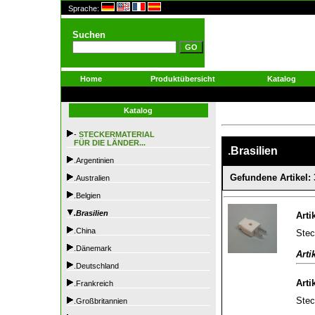
Sprache:
Suchen
Home
Produktübersicht
Katalog
Katalog
-
STECKERMATERIAL
FÜR DIE LÄNDER...
.Brasilien
.Argentinien
Gefundene Artikel: 
.Australien
.Belgien
.Brasilien
Arti
.China
Stec
.Dänemark
Arti
.Deutschland
Arti
.Frankreich
Stec
.Großbritannien