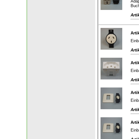
Adap
Buch
Arti
Arti
Einb
Arti
Arti
Einb
Arti
Arti
Einb
Arti
Arti
Einb