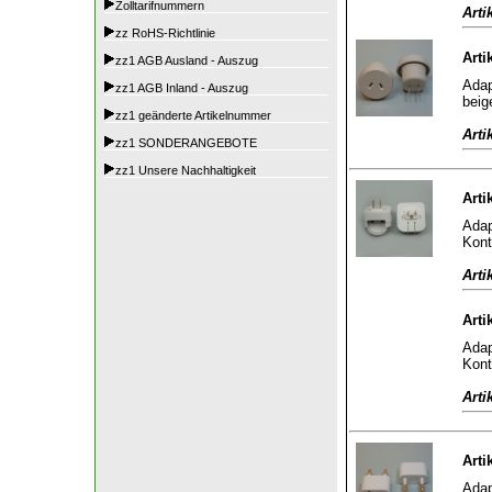
Zolltarifnummern
Arti
zz RoHS-Richtlinie
Arti
zz1 AGB Ausland - Auszug
Adap
zz1 AGB Inland - Auszug
beig
zz1 geänderte Artikelnummer
Arti
zz1 SONDERANGEBOTE
zz1 Unsere Nachhaltigkeit
Arti
Adap
Kont
Arti
Arti
Adap
Kont
Arti
Arti
Adap