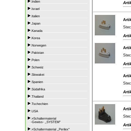
.Indien
Arti
.Israel
.Italien
Arti
.Japan
Stec
.Kanada
Arti
.Korea
.Norwegen
Arti
.Pakistan
Stec
.Polen
Arti
.Schweiz
.Slowakei
Arti
.Spanien
Stec
.Südafrika
Arti
.Thailand
.Tschechien
Arti
.USA
Stec
.»Schaltermaterial
-Gewiss- ,,SYSTEM"
Arti
.»Schaltermaterial ,,Perilex"