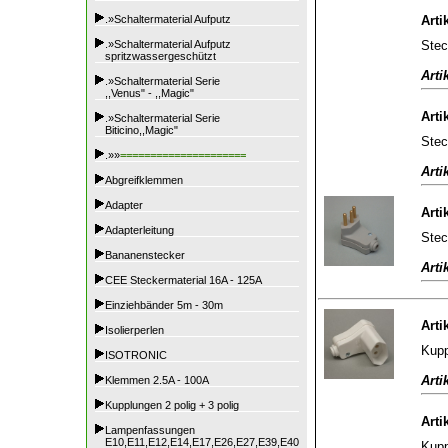
.»Schaltermaterial Aufputz
Arti
Stec
.»Schaltermaterial Aufputz
spritzwassergeschützt
Arti
.»Schaltermaterial Serie
,,Venus" - ,,Magic"
Arti
.»Schaltermaterial Serie
Biticino,,Magic"
Stec
.»»
=====================
Arti
Abgreifklemmen
Adapter
Arti
Adapterleitung
Stec
Bananenstecker
Arti
CEE Steckermaterial 16A - 125A
Einziehbänder 5m - 30m
Arti
Isolierperlen
Kupp
ISOTRONIC
Arti
Klemmen 2.5A - 100A
Kupplungen 2 polig + 3 polig
Arti
Lampenfassungen
E10,E11,E12,E14,E17,E26,E27,E39,E40
Kupp