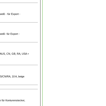
weiß - für Export -
weiß- für Export -
l (AUS, CN, GB, RA, USA +
AUS/CN/RA, 10 A, beige
te für Konturenstecker,