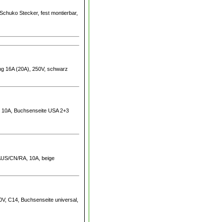
Schuko Stecker, fest montierbar,
ung 16A (20A), 250V, schwarz
mm, 10A, Buchsenseite USA 2+3
 AUS/CN/RA, 10A, beige
0V, C14, Buchsenseite universal,