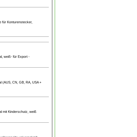
te für Konturenstecker,
l, weiß- für Export -
sal (AUS, CN, GB, RA, USA +
al mit Kinderschutz, weiß