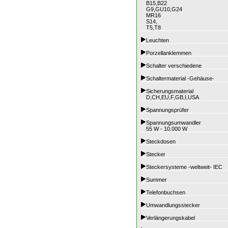
B15,B22
G9,GU10,G24
MR16
S14,
T5,T8
Leuchten
Porzellanklemmen
Schalter verschiedene
Schaltermaterial -Gehäuse-
Sicherungsmaterial
D,CH,EU,F,GB,I,USA
Spannungsprüfer
Spannungsumwandler
55 W - 10.000 W
Steckdosen
Stecker
Steckersysteme -weltweit- IEC
Summer
Telefonbuchsen
Umwandlungsstecker
Verlängerungskabel