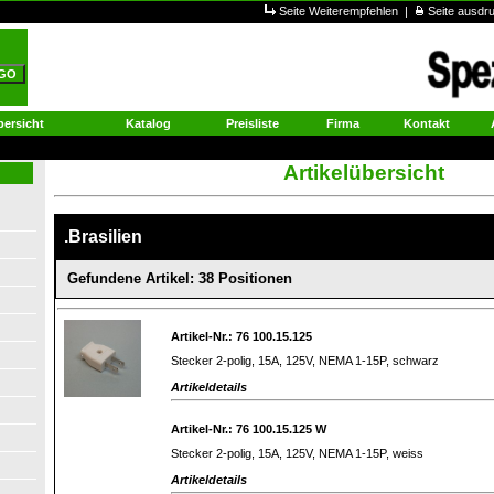
Seite Weiterempfehlen
|
Seite ausd
ersicht
Katalog
Preisliste
Firma
Kontakt
Artikelübersicht
.Brasilien
Gefundene Artikel: 38 Positionen
Artikel-Nr.: 76 100.15.125
Stecker 2-polig, 15A, 125V, NEMA 1-15P, schwarz
Artikeldetails
Artikel-Nr.: 76 100.15.125 W
Stecker 2-polig, 15A, 125V, NEMA 1-15P, weiss
Artikeldetails