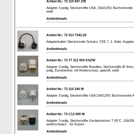
Artikel-Nr.: 73 110 047 ZW
Adapter 3-polig, Steckerstifte USA, 15A/125V, Buchsenseite 
weiß
Artikeldetails
Artikel-Nr.: 72 013 7342.20
Adapterkabel, Steckerseite Schuko, CEE 7, 2. Seite, Kuppl
Artikeldetails
Artikel-Nr.: 73 77 312 003 KSZW
Adapter 3-polig, Steckerstifte Brasilien, Steckerstifte Ø 4
polig, Eurostecker, mit Kinderschutz, geprüft, weiß
Artikeldetails
Artikel-Nr.: 73 110 240 W
Adapter 3-polig, Steckerstifte USA 15A/125V, Buchsenseite
Artikeldetails
Artikel-Nr.: 73 C13 000 W
Adapter 3-polig, Steckerstifte Gerätestecker T 65°C, 10A/25
weiß/schwarz - für Export -
Artikeldetails