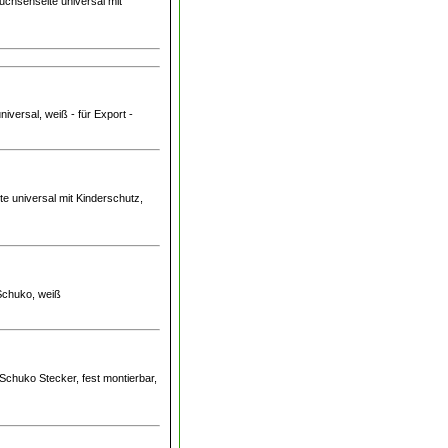
uchsenseite universal mit
iversal, weiß - für Export -
te universal mit Kinderschutz,
 Schuko, weiß
Schuko Stecker, fest montierbar,