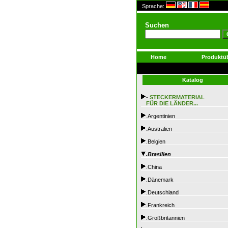
Sprache:
Suchen
Home
Produktüb
Katalog
-
STECKERMATERIAL
FÜR DIE LÄNDER...
.Argentinien
.Australien
.Belgien
.Brasilien
.China
.Dänemark
.Deutschland
.Frankreich
.Großbritannien