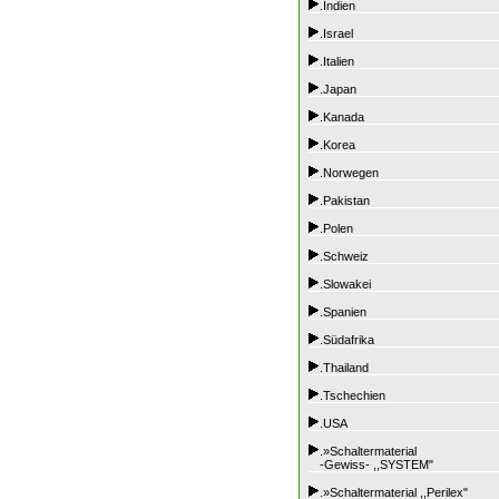
.Indien
.Israel
.Italien
.Japan
.Kanada
.Korea
.Norwegen
.Pakistan
.Polen
.Schweiz
.Slowakei
.Spanien
.Südafrika
.Thailand
.Tschechien
.USA
.»Schaltermaterial
-Gewiss- ,,SYSTEM"
.»Schaltermaterial ,,Perilex"