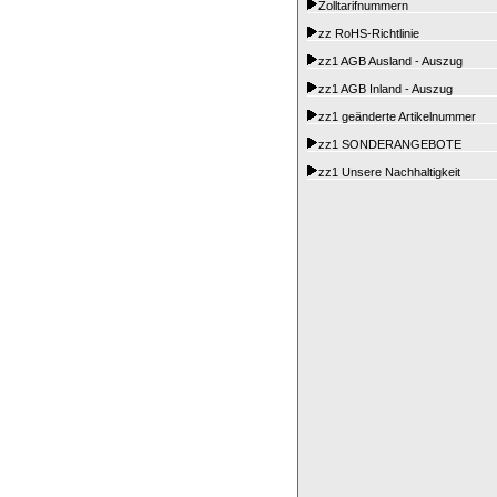
Zolltarifnummern
zz RoHS-Richtlinie
zz1 AGB Ausland - Auszug
zz1 AGB Inland - Auszug
zz1 geänderte Artikelnummer
zz1 SONDERANGEBOTE
zz1 Unsere Nachhaltigkeit