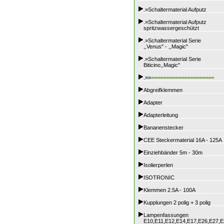
.»Schaltermaterial Aufputz
.»Schaltermaterial Aufputz
spritzwassergeschützt
.»Schaltermaterial Serie
,,Venus" - ,,Magic"
.»Schaltermaterial Serie
Biticino,,Magic"
.»»
=====================
Abgreifklemmen
Adapter
Adapterleitung
Bananenstecker
CEE Steckermaterial 16A - 125A
Einziehbänder 5m - 30m
Isolierperlen
ISOTRONIC
Klemmen 2.5A - 100A
Kupplungen 2 polig + 3 polig
Lampenfassungen
E10,E11,E12,E14,E17,E26,E27,E