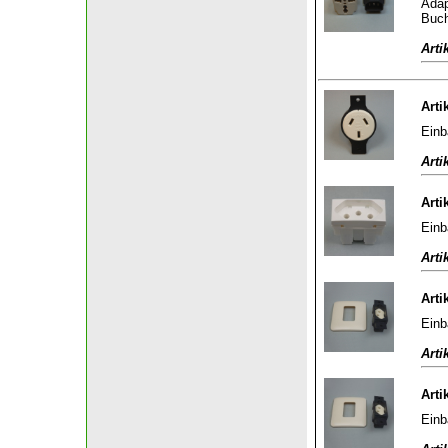
Adap
Buch
Arti
Arti
Einb
Arti
Arti
Einb
Arti
Arti
Einb
Arti
Arti
Einb