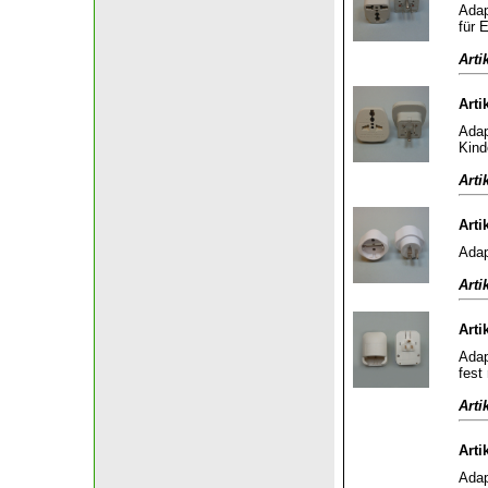
Adap
für 
Arti
Arti
Adap
Kind
Arti
Arti
Adap
Arti
Arti
Adap
fest
Arti
Arti
Adap