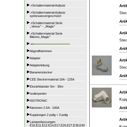
.»Schaltermaterial Aufputz
Arti
Stec
.»Schaltermaterial Aufputz
spritzwassergeschützt
Arti
.»Schaltermaterial Serie
,,Venus" - ,,Magic"
Arti
.»Schaltermaterial Serie
Biticino,,Magic"
Stec
.»»
=====================
Arti
Abgreifklemmen
Adapter
Arti
Adapterleitung
Stec
Bananenstecker
Arti
CEE Steckermaterial 16A - 125A
Einziehbänder 5m - 30m
Arti
Isolierperlen
Kupp
ISOTRONIC
Arti
Klemmen 2.5A - 100A
Kupplungen 2 polig + 3 polig
Arti
Lampenfassungen
E10,E11,E12,E14,E17,E26,E27,E39,E40
Kupp