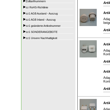
Zolltarifnummern
Arti
zz RoHS-Richtlinie
Arti
zz1 AGB Ausland - Auszug
Adap
zz1 AGB Inland - Auszug
beig
zz1 geänderte Artikelnummer
Arti
zz1 SONDERANGEBOTE
zz1 Unsere Nachhaltigkeit
Arti
Adap
Kont
Arti
Arti
Adap
Kont
Arti
Arti
Adap