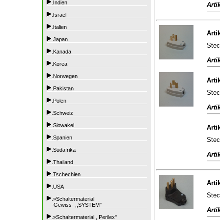
.Indien
Arti
.Israel
.Italien
Arti
.Japan
Stec
.Kanada
Arti
.Korea
.Norwegen
Arti
.Pakistan
Stec
.Polen
Arti
.Schweiz
.Slowakei
Arti
.Spanien
Stec
.Südafrika
Arti
.Thailand
.Tschechien
Arti
.USA
Stec
.»Schaltermaterial
-Gewiss- ,,SYSTEM"
Arti
.»Schaltermaterial ,,Perilex"