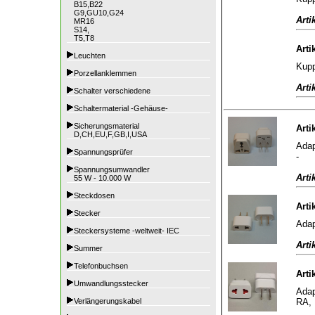
B15,B22
G9,GU10,G24
Arti
MR16
S14,
T5,T8
Arti
Leuchten
Kupp
Porzellanklemmen
Arti
Schalter verschiedene
Schaltermaterial -Gehäuse-
Sicherungsmaterial
Arti
D,CH,EU,F,GB,I,USA
Adap
Spannungsprüfer
-
Spannungsumwandler
Arti
55 W - 10.000 W
Steckdosen
Arti
Stecker
Adap
Steckersysteme -weltweit- IEC
Arti
Summer
Telefonbuchsen
Arti
Umwandlungsstecker
Adap
RA, 
Verlängerungskabel