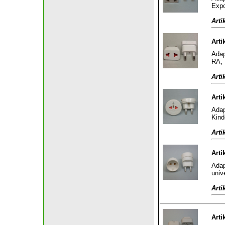
Expo
Arti
Arti
Adap
RA, 
Arti
Arti
Adap
Kind
Arti
Arti
Adap
univ
Arti
Arti