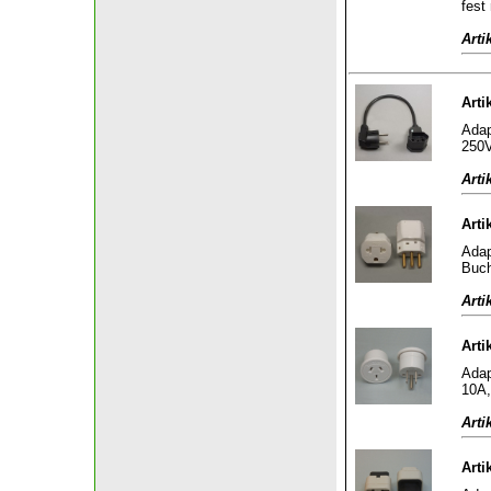
fest
Arti
Arti
Adap
250V
Arti
Arti
Adap
Buch
Arti
Arti
Adap
10A,
Arti
Arti