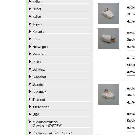
.Indien
Artik
.Israel
Steck
.Italien
Artik
.Japan
.Kanada
Artik
.Korea
Steck
Artik
.Norwegen
.Pakistan
Artik
.Polen
Steck
.Schweiz
Artik
.Slowakei
.Spanien
Artik
.Südafrika
Steck
.Thailand
Artik
.Tschechien
Artik
.USA
Steck
.»Schaltermaterial
-Gewiss- ,,SYSTEM"
Artik
.»Schaltermaterial ,,Perilex"