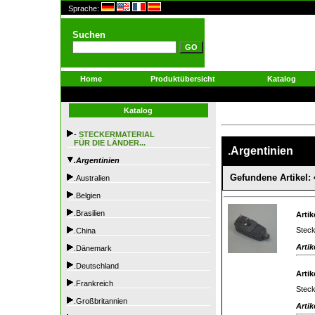
Sprache:
Suchen
Home
Produktübersicht
Katalog
Katalog
-
STECKERMATERIAL
FÜR DIE LÄNDER...
.Argentinien
.Argentinien
Gefundene Artikel: 
.Australien
.Belgien
.Brasilien
Artik
Steck
.China
Artik
.Dänemark
.Deutschland
Artik
.Frankreich
Steck
.Großbritannien
Artik