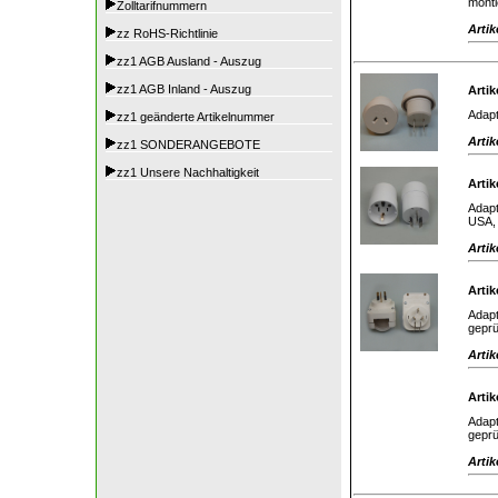
monti
Zolltarifnummern
Artik
zz RoHS-Richtlinie
zz1 AGB Ausland - Auszug
zz1 AGB Inland - Auszug
Artik
Adapt
zz1 geänderte Artikelnummer
Artik
zz1 SONDERANGEBOTE
zz1 Unsere Nachhaltigkeit
Artik
Adapt
USA, 
Artik
Artik
Adapt
geprü
Artik
Artik
Adapt
geprü
Artik