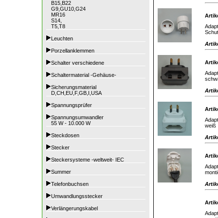
B15,B22
G9,GU10,G24
MR16
Artik
S14,
Adapt
T5,T8
Schut
Leuchten
Artik
Porzellanklemmen
Artik
Schalter verschiedene
Adapt
Schaltermaterial -Gehäuse-
schw
Sicherungsmaterial
Artik
D,CH,EU,F,GB,I,USA
Spannungsprüfer
Artik
Spannungsumwandler
Adapt
55 W - 10.000 W
weiß
Steckdosen
Artik
Stecker
Artik
Steckersysteme -weltweit- IEC
Adapt
Summer
monti
Artik
Telefonbuchsen
Umwandlungsstecker
Artik
Verlängerungskabel
Adapt