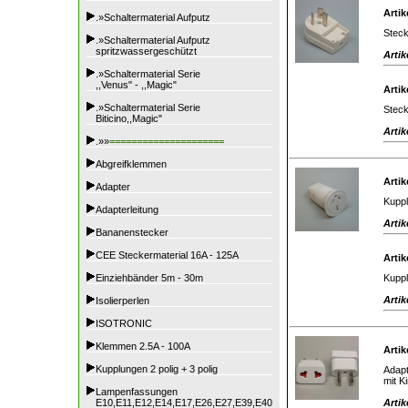
Artik
.»Schaltermaterial Aufputz
Steck
.»Schaltermaterial Aufputz
spritzwassergeschützt
Artik
.»Schaltermaterial Serie
,,Venus" - ,,Magic"
Artik
.»Schaltermaterial Serie
Steck
Biticino,,Magic"
Artik
.»»
=====================
Abgreifklemmen
Artik
Adapter
Kuppl
Adapterleitung
Artik
Bananenstecker
CEE Steckermaterial 16A - 125A
Artik
Kuppl
Einziehbänder 5m - 30m
Artik
Isolierperlen
ISOTRONIC
Klemmen 2.5A - 100A
Artik
Kupplungen 2 polig + 3 polig
Adapt
mit K
Lampenfassungen
Artik
E10,E11,E12,E14,E17,E26,E27,E39,E40