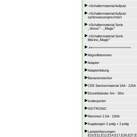
.»Schaltermaterial Aufputz
.»Schaltermaterial Aufputz
spritzwassergeschützt
.»Schaltermaterial Serie
,,Venus" - ,,Magic"
.»Schaltermaterial Serie
Biticino,,Magic"
.»»
=====================
Abgreifklemmen
Adapter
Adapterleitung
Bananenstecker
CEE Steckermaterial 16A - 125A
Einziehbänder 5m - 30m
Isolierperlen
ISOTRONIC
Klemmen 2.5A - 100A
Kupplungen 2 polig + 3 polig
Lampenfassungen
E10,E11,E12,E14,E17,E26,E27,E