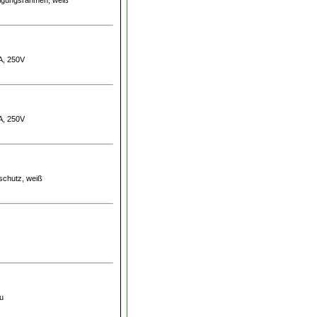
0A, 250V
0A, 250V
rschutz, weiß
au