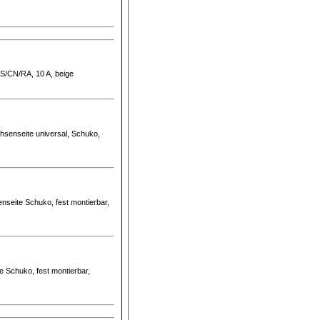
AUS/CN/RA, 10 A, beige
uchsenseite universal, Schuko,
nseite Schuko, fest montierbar,
e Schuko, fest montierbar,