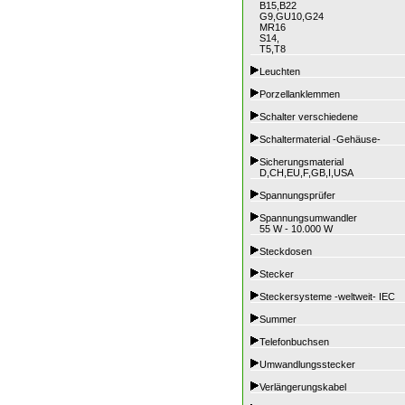
B15,B22
G9,GU10,G24
MR16
S14,
T5,T8
Leuchten
Porzellanklemmen
Schalter verschiedene
Schaltermaterial -Gehäuse-
Sicherungsmaterial
D,CH,EU,F,GB,I,USA
Spannungsprüfer
Spannungsumwandler
55 W - 10.000 W
Steckdosen
Stecker
Steckersysteme -weltweit- IEC
Summer
Telefonbuchsen
Umwandlungsstecker
Verlängerungskabel