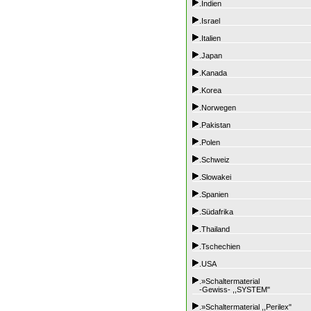
.Indien
.Israel
.Italien
.Japan
.Kanada
.Korea
.Norwegen
.Pakistan
.Polen
.Schweiz
.Slowakei
.Spanien
.Südafrika
.Thailand
.Tschechien
.USA
.»Schaltermaterial
-Gewiss- ,,SYSTEM"
.»Schaltermaterial ,,Perilex"