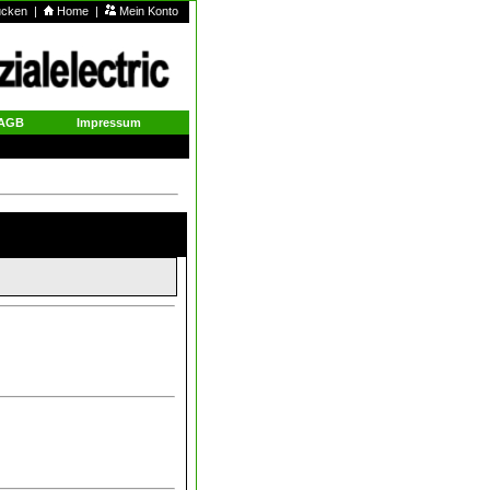
rucken
|
Home
|
Mein Konto
AGB
Impressum