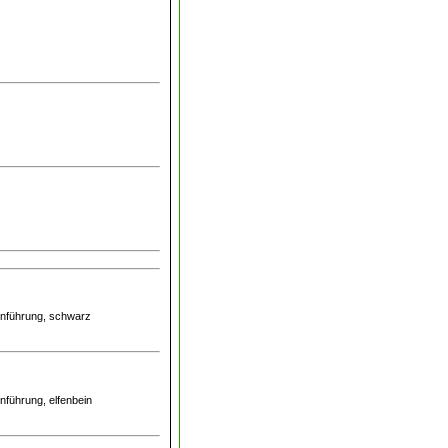
leinführung, schwarz
inführung, elfenbein