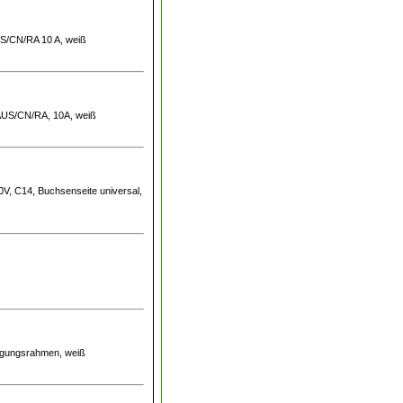
US/CN/RA 10 A, weiß
 AUS/CN/RA, 10A, weiß
0V, C14, Buchsenseite universal,
stigungsrahmen, weiß