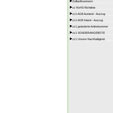
Zolltarifnummern
zz RoHS-Richtlinie
zz1 AGB Ausland - Auszug
zz1 AGB Inland - Auszug
zz1 geänderte Artikelnummer
zz1 SONDERANGEBOTE
zz1 Unsere Nachhaltigkeit