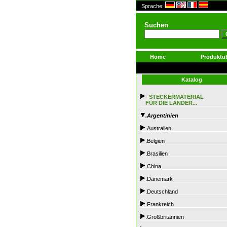
Sprache:
Suchen
Home
Produktüb
Katalog
-
STECKERMATERIAL
FÜR DIE LÄNDER...
.Argentinien
.Australien
.Belgien
.Brasilien
.China
.Dänemark
.Deutschland
.Frankreich
.Großbritannien