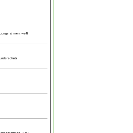
stigungsrahmen, weiß
 Kinderschutz
stigungsrahmen, weiß