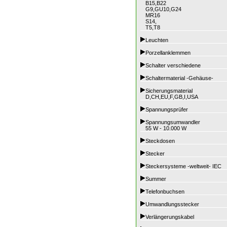
B15,B22
G9,GU10,G24
MR16
S14,
T5,T8
Leuchten
Porzellanklemmen
Schalter verschiedene
Schaltermaterial -Gehäuse-
Sicherungsmaterial
D,CH,EU,F,GB,I,USA
Spannungsprüfer
Spannungsumwandler
55 W - 10.000 W
Steckdosen
Stecker
Steckersysteme -weltweit- IEC
Summer
Telefonbuchsen
Umwandlungsstecker
Verlängerungskabel