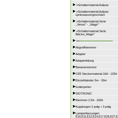
.»Schaltermaterial Aufputz
.»Schaltermaterial Aufputz
spritzwassergeschützt
.»Schaltermaterial Serie
,,Venus" - ,,Magic"
.»Schaltermaterial Serie
Biticino,,Magic"
.»»
=====================
Abgreifklemmen
Adapter
Adapterleitung
Bananenstecker
CEE Steckermaterial 16A - 125A
Einziehbänder 5m - 30m
Isolierperlen
ISOTRONIC
Klemmen 2.5A - 100A
Kupplungen 2 polig + 3 polig
Lampenfassungen
E10,E11,E12,E14,E17,E26,E27,E