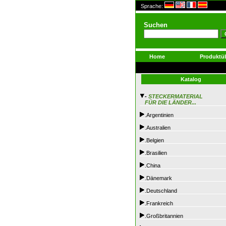
Sprache:
Suchen
Home
Produktüb
Katalog
-
STECKERMATERIAL
FÜR DIE LÄNDER...
.Argentinien
.Australien
.Belgien
.Brasilien
.China
.Dänemark
.Deutschland
.Frankreich
.Großbritannien