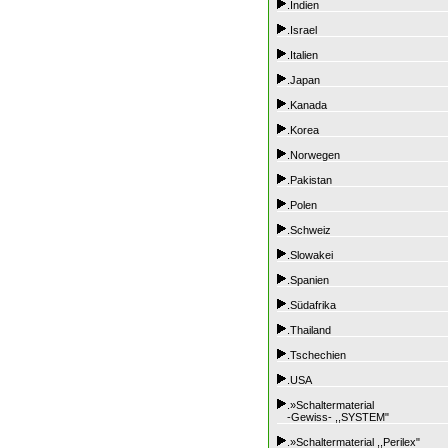
.Indien
.Israel
.Italien
.Japan
.Kanada
.Korea
.Norwegen
.Pakistan
.Polen
.Schweiz
.Slowakei
.Spanien
.Südafrika
.Thailand
.Tschechien
.USA
.»Schaltermaterial
-Gewiss- ,,SYSTEM"
.»Schaltermaterial ,,Perilex"