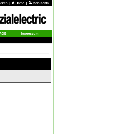
rucken
|
Home
|
Mein Konto
AGB
Impressum