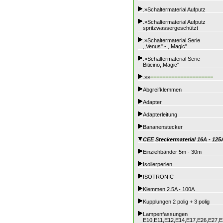
.»Schaltermaterial Aufputz
.»Schaltermaterial Aufputz
spritzwassergeschützt
.»Schaltermaterial Serie
,,Venus" - ,,Magic"
.»Schaltermaterial Serie
Biticino,,Magic"
.»»
=====================
Abgreifklemmen
Adapter
Adapterleitung
Bananenstecker
CEE Steckermaterial 16A - 125
Einziehbänder 5m - 30m
Isolierperlen
ISOTRONIC
Klemmen 2.5A - 100A
Kupplungen 2 polig + 3 polig
Lampenfassungen
E10,E11,E12,E14,E17,E26,E27,E