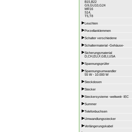
B15,B22
G9,GU10,G24
MR16
S14,
T5,T8
Leuchten
Porzellanklemmen
Schalter verschiedene
Schaltermaterial -Gehäuse-
Sicherungsmaterial
D,CH,EU,F,GB,I,USA
Spannungsprüfer
Spannungsumwandler
55 W - 10.000 W
Steckdosen
Stecker
Steckersysteme -weltweit- IEC
Summer
Telefonbuchsen
Umwandlungsstecker
Verlängerungskabel