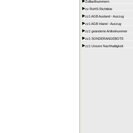
Zolltarifnummern
zz RoHS-Richtlinie
zz1 AGB Ausland - Auszug
zz1 AGB Inland - Auszug
zz1 geänderte Artikelnummer
zz1 SONDERANGEBOTE
zz1 Unsere Nachhaltigkeit