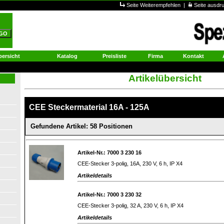
Seite Weiterempfehlen
|
Seite ausd
ersicht
Katalog
Preisliste
Firma
Kontakt
Artikelübersicht
CEE Steckermaterial 16A - 125A
Gefundene Artikel: 58 Positionen
Artikel-Nr.: 7000 3 230 16
CEE-Stecker 3-polig, 16A, 230 V, 6 h, IP X4
Artikeldetails
Artikel-Nr.: 7000 3 230 32
CEE-Stecker 3-polig, 32 A, 230 V, 6 h, IP X4
Artikeldetails