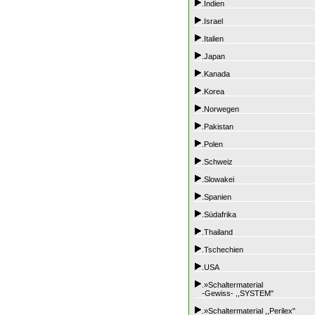
.Indien
.Israel
.Italien
.Japan
.Kanada
.Korea
.Norwegen
.Pakistan
.Polen
.Schweiz
.Slowakei
.Spanien
.Südafrika
.Thailand
.Tschechien
.USA
.»Schaltermaterial
-Gewiss- ,,SYSTEM"
.»Schaltermaterial ,,Perilex"