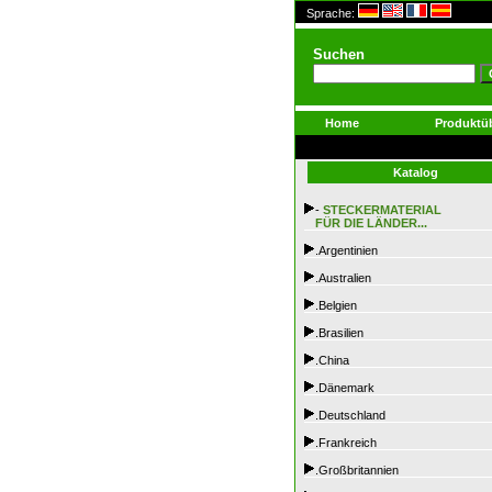
Sprache:
Suchen
Home
Produktüb
Katalog
-
STECKERMATERIAL
FÜR DIE LÄNDER...
.Argentinien
.Australien
.Belgien
.Brasilien
.China
.Dänemark
.Deutschland
.Frankreich
.Großbritannien