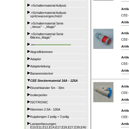
.»Schaltermaterial Aufputz
Artik
.»Schaltermaterial Aufputz
CEE-S
spritzwassergeschützt
Artik
.»Schaltermaterial Serie
,,Venus" - ,,Magic"
Artik
.»Schaltermaterial Serie
Biticino,,Magic"
CEE-S
.»»
=====================
Artik
Abgreifklemmen
Artik
Adapter
CEE-S
Adapterleitung
Artik
Bananenstecker
CEE Steckermaterial 16A - 125A
Artik
Einziehbänder 5m - 30m
CEE-K
Isolierperlen
Artik
ISOTRONIC
Klemmen 2.5A - 100A
Artik
Kupplungen 2 polig + 3 polig
CEE-K
Artik
Lampenfassungen
E10,E11,E12,E14,E17,E26,E27,E39,E40