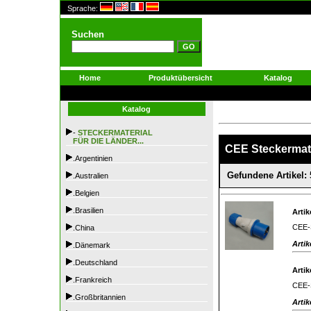
Sprache:
Suchen
Home
Produktübersicht
Katalog
Katalog
-
STECKERMATERIAL
FÜR DIE LÄNDER...
CEE Steckermate
.Argentinien
Gefundene Artikel: 
.Australien
.Belgien
.Brasilien
Artik
CEE-S
.China
Artik
.Dänemark
.Deutschland
Artik
.Frankreich
CEE-S
.Großbritannien
Artik