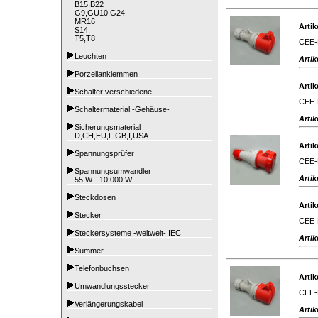
B15,B22
G9,GU10,G24
MR16
Artik
S14,
T5,T8
CEE-K
Leuchten
Artik
Porzellanklemmen
Artik
Schalter verschiedene
CEE-K
Schaltermaterial -Gehäuse-
Artik
Sicherungsmaterial
D,CH,EU,F,GB,I,USA
Artik
Spannungsprüfer
CEE-K
Spannungsumwandler
Artik
55 W - 10.000 W
Steckdosen
Artik
Stecker
CEE-K
Steckersysteme -weltweit- IEC
Artik
Summer
Telefonbuchsen
Artik
Umwandlungsstecker
CEE-K
Verlängerungskabel
Artik