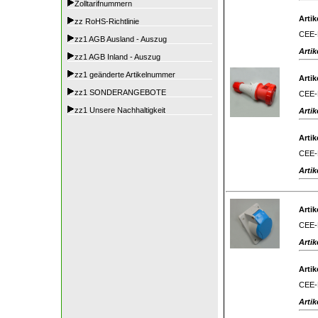
Zolltarifnummern
Artik
zz RoHS-Richtlinie
CEE-K
zz1 AGB Ausland - Auszug
Artik
zz1 AGB Inland - Auszug
zz1 geänderte Artikelnummer
Artik
zz1 SONDERANGEBOTE
CEE-K
zz1 Unsere Nachhaltigkeit
Artik
Artik
CEE-K
Artik
Artik
CEE-E
Artik
Artik
CEE-E
Artik