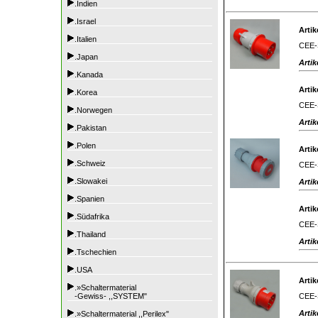
.Indien
.Israel
Artik
.Italien
CEE-S
.Japan
Artik
.Kanada
Artik
.Korea
CEE-S
.Norwegen
Artik
.Pakistan
.Polen
Artik
.Schweiz
CEE-S
.Slowakei
Artik
.Spanien
Artik
.Südafrika
CEE-S
.Thailand
Artik
.Tschechien
.USA
Artik
.»Schaltermaterial
CEE-S
-Gewiss- ,,SYSTEM"
Artik
.»Schaltermaterial ,,Perilex"