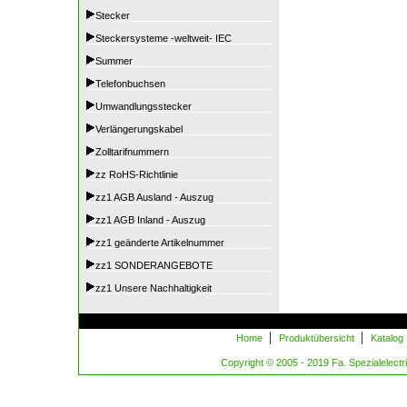
Stecker
Steckersysteme -weltweit- IEC
Summer
Telefonbuchsen
Umwandlungsstecker
Verlängerungskabel
Zolltarifnummern
zz RoHS-Richtlinie
zz1 AGB Ausland - Auszug
zz1 AGB Inland - Auszug
zz1 geänderte Artikelnummer
zz1 SONDERANGEBOTE
zz1 Unsere Nachhaltigkeit
|
|
Home
Produktübersicht
Katalog
Copyright © 2005 - 2019 Fa. Spezialelectric