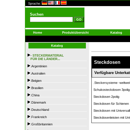
Sprache:
Suchen
Home
Produktübersicht
Katalog
Katalog
-
STECKERMATERIAL
FÜR DIE LÄNDER...
Steckdosen
.Argentinien
Verfügbare Unterkat
.Australien
.Belgien
.Steckersysteme -weltwei
.Brasilien
Schukosteckdosen 3polig
.China
Steckdosen 2polig
.Dänemark
Steckdosen für Schienen
.Deutschland
Steckdosen mit Universa
.Frankreich
Steckdosenleisten mit Uni
.Großbritannien