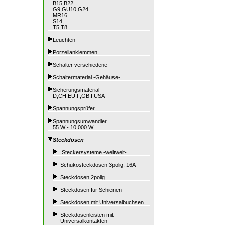
B15,B22
G9,GU10,G24
MR16
S14,
T5,T8
Leuchten
Porzellanklemmen
Schalter verschiedene
Schaltermaterial -Gehäuse-
Sicherungsmaterial
D,CH,EU,F,GB,I,USA
Spannungsprüfer
Spannungsumwandler
55 W - 10.000 W
Steckdosen
.Steckersysteme -weltweit-
Schukosteckdosen 3polig, 16A
Steckdosen 2polig
Steckdosen für Schienen
Steckdosen mit Universalbuchsen
Steckdosenleisten mit
Universalkontakten