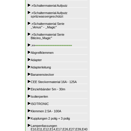
.»Schaltermaterial Aufputz
.»Schaltermaterial Aufputz
spritzwassergeschützt
.»Schaltermaterial Serie
,,Venus" - ,,Magic"
.»Schaltermaterial Serie
Biticino,,Magic"
.»»
=====================
Abgreifklemmen
Adapter
Adapterleitung
Bananenstecker
CEE Steckermaterial 16A - 125A
Einziehbänder 5m - 30m
Isolierperlen
ISOTRONIC
Klemmen 2.5A - 100A
Kupplungen 2 polig + 3 polig
Lampenfassungen
E10,E11,E12,E14,E17,E26,E27,E39,E40