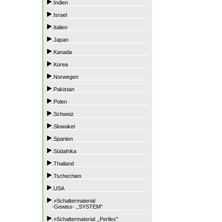
.Indien
.Israel
.Italien
.Japan
.Kanada
.Korea
.Norwegen
.Pakistan
.Polen
.Schweiz
.Slowakei
.Spanien
.Südafrika
.Thailand
.Tschechien
.USA
.»Schaltermaterial
-Gewiss- ,,SYSTEM"
.»Schaltermaterial ,,Perilex"