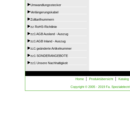
Umwandlungsstecker
Verlängerungskabel
Zolltarifnummern
zz RoHS-Richtlinie
zz1 AGB Ausland - Auszug
zz1 AGB Inland - Auszug
zz1 geänderte Artikelnummer
zz1 SONDERANGEBOTE
zz1 Unsere Nachhaltigkeit
|
|
Home
Produktübersicht
Katalog
Copyright © 2005 - 2019 Fa. Spezialelectric