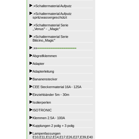
.»Schaltermaterial Aufputz
.»Schaltermaterial Aufputz
spritzwassergeschützt
.»Schaltermaterial Serie
,,Venus" - ,,Magic"
.»Schaltermaterial Serie
Biticino,,Magic"
.»»
=====================
Abgreifklemmen
Adapter
Adapterleitung
Bananenstecker
CEE Steckermaterial 16A - 125A
Einziehbänder 5m - 30m
Isolierperlen
ISOTRONIC
Klemmen 2.5A - 100A
Kupplungen 2 polig + 3 polig
Lampenfassungen
E10,E11,E12,E14,E17,E26,E27,E39,E40