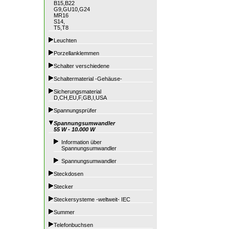
B15,B22
G9,GU10,G24
MR16
S14,
T5,T8
Leuchten
Porzellanklemmen
Schalter verschiedene
Schaltermaterial -Gehäuse-
Sicherungsmaterial
D,CH,EU,F,GB,I,USA
Spannungsprüfer
Spannungsumwandler
55 W - 10.000 W
Information über
Spannungsumwandler
Spannungsumwandler
Steckdosen
Stecker
Steckersysteme -weltweit- IEC
Summer
Telefonbuchsen