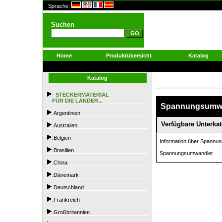
Sprache:
Suchen
Home
Produktübersicht
Katalog
Katalog
-
STECKERMATERIAL
FÜR DIE LÄNDER...
Spannungsumwan
.Argentinien
Verfügbare Unterkat
.Australien
.Belgien
Information über Spannu
.Brasilien
Spannungsumwandler
.China
.Dänemark
.Deutschland
.Frankreich
.Großbritannien