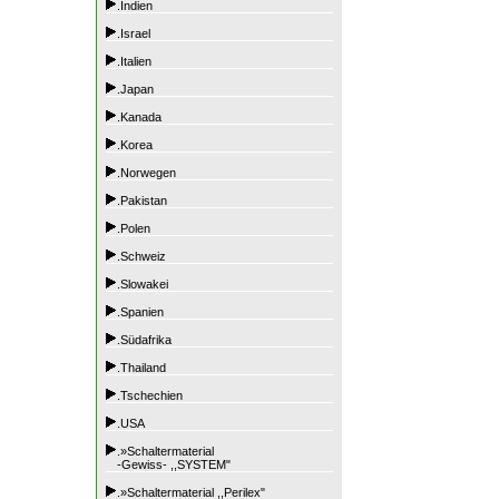
.Indien
.Israel
.Italien
.Japan
.Kanada
.Korea
.Norwegen
.Pakistan
.Polen
.Schweiz
.Slowakei
.Spanien
.Südafrika
.Thailand
.Tschechien
.USA
.»Schaltermaterial
-Gewiss- ,,SYSTEM"
.»Schaltermaterial ,,Perilex"