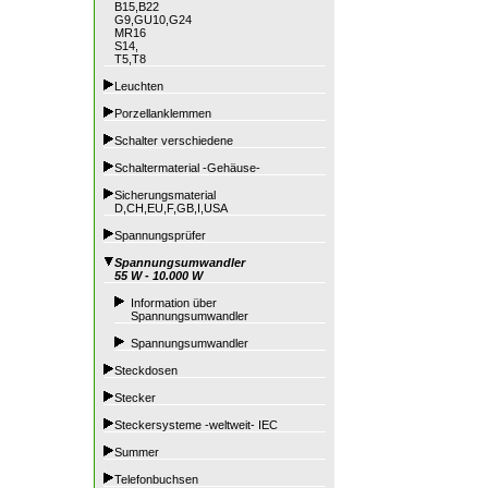
B15,B22
G9,GU10,G24
MR16
S14,
T5,T8
Leuchten
Porzellanklemmen
Schalter verschiedene
Schaltermaterial -Gehäuse-
Sicherungsmaterial
D,CH,EU,F,GB,I,USA
Spannungsprüfer
Spannungsumwandler
55 W - 10.000 W
Information über
Spannungsumwandler
Spannungsumwandler
Steckdosen
Stecker
Steckersysteme -weltweit- IEC
Summer
Telefonbuchsen