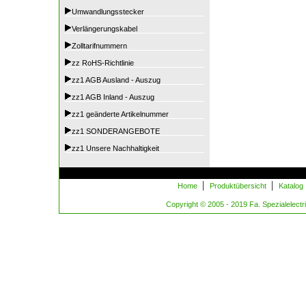
Umwandlungsstecker
Verlängerungskabel
Zolltarifnummern
zz RoHS-Richtlinie
zz1 AGB Ausland - Auszug
zz1 AGB Inland - Auszug
zz1 geänderte Artikelnummer
zz1 SONDERANGEBOTE
zz1 Unsere Nachhaltigkeit
|
|
Home
Produktübersicht
Katalog
Copyright © 2005 - 2019 Fa. Spezialelectric