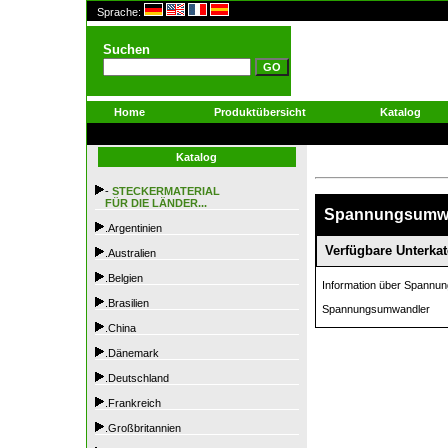
Sprache:
Suchen
Home
Produktübersicht
Katalog
Katalog
-
STECKERMATERIAL
FÜR DIE LÄNDER...
Spannungsumwan
.Argentinien
Verfügbare Unterkat
.Australien
.Belgien
Information über Spannu
.Brasilien
Spannungsumwandler
.China
.Dänemark
.Deutschland
.Frankreich
.Großbritannien