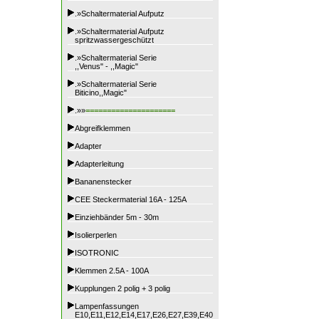
.»Schaltermaterial Aufputz
.»Schaltermaterial Aufputz
spritzwassergeschützt
.»Schaltermaterial Serie
,,Venus" - ,,Magic"
.»Schaltermaterial Serie
Biticino,,Magic"
.»»
=====================
Abgreifklemmen
Adapter
Adapterleitung
Bananenstecker
CEE Steckermaterial 16A - 125A
Einziehbänder 5m - 30m
Isolierperlen
ISOTRONIC
Klemmen 2.5A - 100A
Kupplungen 2 polig + 3 polig
Lampenfassungen
E10,E11,E12,E14,E17,E26,E27,E39,E40