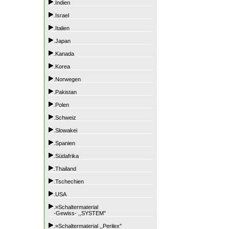
.Indien
.Israel
.Italien
.Japan
.Kanada
.Korea
.Norwegen
.Pakistan
.Polen
.Schweiz
.Slowakei
.Spanien
.Südafrika
.Thailand
.Tschechien
.USA
.»Schaltermaterial
-Gewiss- ,,SYSTEM"
.»Schaltermaterial ,,Perilex"