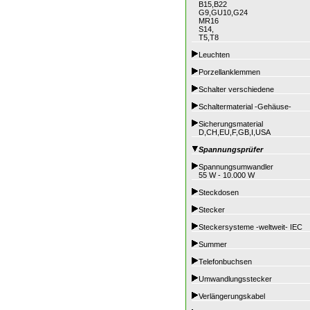
B15,B22
G9,GU10,G24
MR16
S14,
T5,T8
Leuchten
Porzellanklemmen
Schalter verschiedene
Schaltermaterial -Gehäuse-
Sicherungsmaterial
D,CH,EU,F,GB,I,USA
Spannungsprüfer
Spannungsumwandler
55 W - 10.000 W
Steckdosen
Stecker
Steckersysteme -weltweit- IEC
Summer
Telefonbuchsen
Umwandlungsstecker
Verlängerungskabel