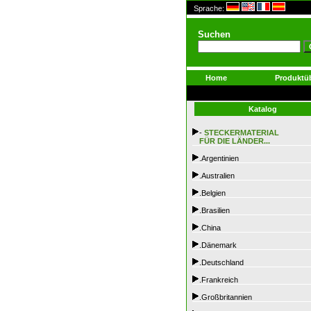
Sprache:
Suchen
Home
Produktüb
Katalog
-
STECKERMATERIAL
FÜR DIE LÄNDER...
.Argentinien
.Australien
.Belgien
.Brasilien
.China
.Dänemark
.Deutschland
.Frankreich
.Großbritannien