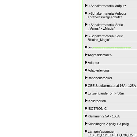
.»Schaltermaterial Aufputz
.»Schaltermaterial Aufputz
spritzwassergeschützt
.»Schaltermaterial Serie
,,Venus" - ,,Magic"
.»Schaltermaterial Serie
Biticino,,Magic"
.»»
=====================
Abgreifklemmen
Adapter
Adapterleitung
Bananenstecker
CEE Steckermaterial 16A - 125A
Einziehbänder 5m - 30m
Isolierperlen
ISOTRONIC
Klemmen 2.5A - 100A
Kupplungen 2 polig + 3 polig
Lampenfassungen
E10,E11,E12,E14,E17,E26,E27,E