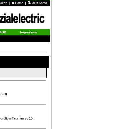
rucken
|
Home
|
Mein Konto
AGB
Impressum
prüft
prüft, in Taschen zu 10