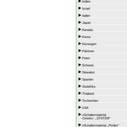
.Indien
.Israel
.Italien
.Japan
.Kanada
.Korea
.Norwegen
.Pakistan
.Polen
.Schweiz
.Slowakei
.Spanien
.Südafrika
.Thailand
.Tschechien
.USA
.»Schaltermaterial
-Gewiss- ,,SYSTEM"
.»Schaltermaterial ,,Perilex"