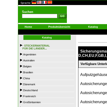
Sprache:
Suchen
Home
Produktübersicht
Katalog
Katalog
-
STECKERMATERIAL
FÜR DIE LÄNDER...
Sicherungsmat
.Argentinien
D,CH,EU,F,GB,I
.Australien
Verfügbare Unterk
.Belgien
.Brasilien
Aufputzgehäuse
.China
Autosicherungen
.Dänemark
.Deutschland
Autosicherunge
.Frankreich
Autosicherunge
.Großbritannien