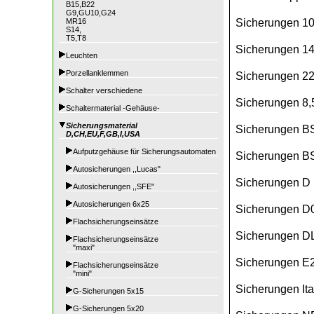
B15,B22
G9,GU10,G24
Sicherungen 1
MR16
S14,
T5,T8
Sicherungen 1
Leuchten
Porzellanklemmen
Sicherungen 2
Schalter verschiedene
Sicherungen 8,
Schaltermaterial -Gehäuse-
Sicherungsmaterial
Sicherungen B
D,CH,EU,F,GB,I,USA
Aufputzgehäuse für Sicherungsautomaten
Sicherungen BS 
Autosicherungen ,,Lucas"
Sicherungen D I
Autosicherungen ,,SFE"
Autosicherungen 6x25
Sicherungen D0
Flachsicherungseinsätze
Sicherungen DL
Flachsicherungseinsätze
"maxi"
Sicherungen E
Flachsicherungseinsätze
"mini"
Sicherungen Ital
G-Sicherungen 5x15
G-Sicherungen 5x20