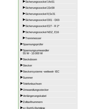
Sicherungssockel 14x51
Sicherungssockel 22x58
Sicherungssockel 8,5x31
Sicherungssockel D01 - D03
Sicherungssockel E27 - R 2"
Sicherungssockel NDZ, E16
Trennmesser
Spannungsprüfer
Spannungsumwandler
55 W - 10.000 W
Steckdosen
Stecker
Steckersysteme -weltweit- IEC
Summer
Telefonbuchsen
Umwandlungsstecker
Verlängerungskabel
Zolltarifnummern
zz RoHS-Richtlinie