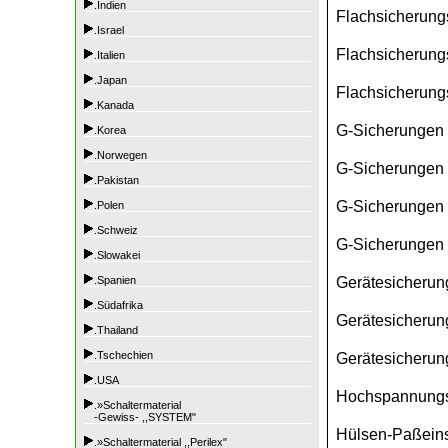
.Indien
Flachsicherung
.Israel
Flachsicherungs
.Italien
.Japan
Flachsicherungs
.Kanada
G-Sicherungen
.Korea
.Norwegen
G-Sicherungen
.Pakistan
G-Sicherungen
.Polen
.Schweiz
G-Sicherungen 
.Slowakei
Gerätesicherun
.Spanien
.Südafrika
Gerätesicherung
.Thailand
.Tschechien
Gerätesicherung
.USA
Hochspannungsh
.»Schaltermaterial
-Gewiss- ,,SYSTEM"
Hülsen-Paßeins
.»Schaltermaterial ,,Perilex"