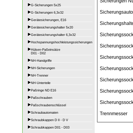
Sicherungen N
G-Sicherungen 5x25
Sicherungsaut
G-Sicherungen 6,3x32
Gerätesicherungen, E16
Sicherungshalte
Gerätesicherungshalter 5x20
Sicherungssock
Gerätesicherungshalter 6,3x32
Hochspannungshochleistungssicherungen
Sicherungssock
Hülsen-Paßeinsätze
D01 - D02
Sicherungssock
NH-Handgriffe
Sicherungssock
NH-Sicherungen
NH-Trenner
Sicherungssock
NH-Unterteile
Sicherungssocke
Paßringe ND E16
Paßschrauben
Sicherungssock
Paßschraubenschlüssel
Schraubautomaten
Trennmesser
Schraubkappen D II - D V
Schraubkappen D01 - D03