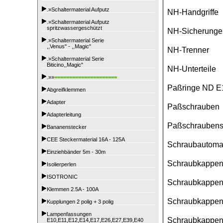
.»Schaltermaterial Aufputz
NH-Handgriffe
.»Schaltermaterial Aufputz
spritzwassergeschützt
NH-Sicherunge
.»Schaltermaterial Serie
,,Venus" - ,,Magic"
NH-Trenner
.»Schaltermaterial Serie
Biticino,,Magic"
NH-Unterteile
.»»
=====================
Paßringe ND E
Abgreifklemmen
Adapter
Paßschrauben
Adapterleitung
Paßschraubensc
Bananenstecker
CEE Steckermaterial 16A - 125A
Schraubautoma
Einziehbänder 5m - 30m
Schraubkappen D
Isolierperlen
ISOTRONIC
Schraubkappen
Klemmen 2.5A - 100A
Schraubkappen
Kupplungen 2 polig + 3 polig
Lampenfassungen
Schraubkappen
E10,E11,E12,E14,E17,E26,E27,E39,E40