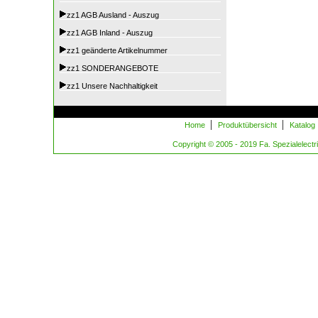
zz1 AGB Ausland - Auszug
zz1 AGB Inland - Auszug
zz1 geänderte Artikelnummer
zz1 SONDERANGEBOTE
zz1 Unsere Nachhaltigkeit
|
|
Home
Produktübersicht
Katalog
Copyright © 2005 - 2019 Fa. Spezialelectric