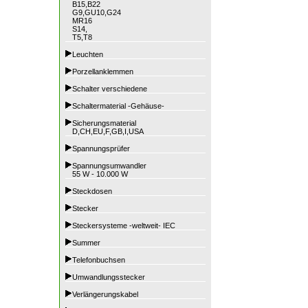
B15,B22
G9,GU10,G24
MR16
S14,
T5,T8
Leuchten
Porzellanklemmen
Schalter verschiedene
Schaltermaterial -Gehäuse-
Sicherungsmaterial
D,CH,EU,F,GB,I,USA
Spannungsprüfer
Spannungsumwandler
55 W - 10.000 W
Steckdosen
Stecker
Steckersysteme -weltweit- IEC
Summer
Telefonbuchsen
Umwandlungsstecker
Verlängerungskabel