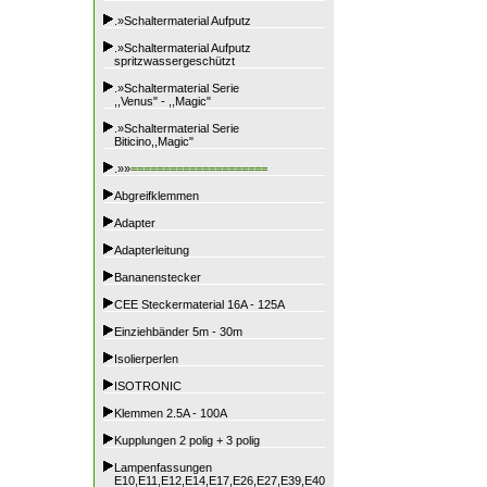
.»Schaltermaterial Aufputz
.»Schaltermaterial Aufputz
spritzwassergeschützt
.»Schaltermaterial Serie
,,Venus" - ,,Magic"
.»Schaltermaterial Serie
Biticino,,Magic"
.»»
=====================
Abgreifklemmen
Adapter
Adapterleitung
Bananenstecker
CEE Steckermaterial 16A - 125A
Einziehbänder 5m - 30m
Isolierperlen
ISOTRONIC
Klemmen 2.5A - 100A
Kupplungen 2 polig + 3 polig
Lampenfassungen
E10,E11,E12,E14,E17,E26,E27,E39,E40