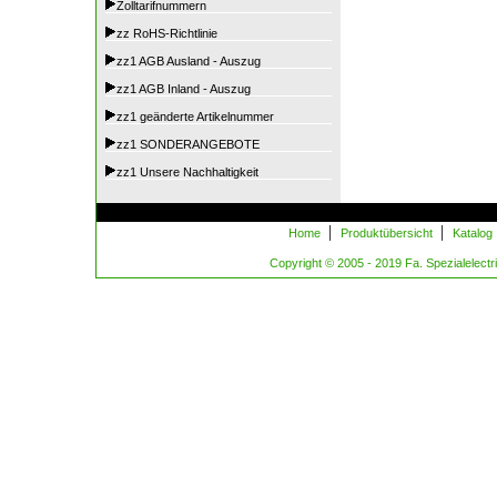
Zolltarifnummern
zz RoHS-Richtlinie
zz1 AGB Ausland - Auszug
zz1 AGB Inland - Auszug
zz1 geänderte Artikelnummer
zz1 SONDERANGEBOTE
zz1 Unsere Nachhaltigkeit
|
|
Home
Produktübersicht
Katalog
Copyright © 2005 - 2019 Fa. Spezialelectric