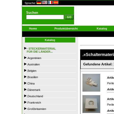
Sprache:
Suchen
Home
Produktübersicht
Katalog
Katalog
-
STECKERMATERIAL
FÜR DIE LÄNDER...
.»Schaltermateria
.Argentinien
Gefundene Artikel: 
.Australien
.Belgien
.Brasilien
Artik
Peril
.China
Artik
.Dänemark
.Deutschland
Artik
.Frankreich
Peril
.Großbritannien
Artik