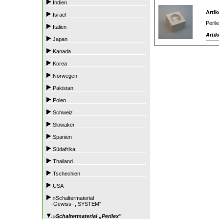
.Indien
Artik
.Israel
Peril
.Italien
Artik
.Japan
.Kanada
.Korea
.Norwegen
.Pakistan
.Polen
.Schweiz
.Slowakei
.Spanien
.Südafrika
.Thailand
.Tschechien
.USA
.»Schaltermaterial
-Gewiss- ,,SYSTEM"
.»Schaltermaterial ,,Perilex"