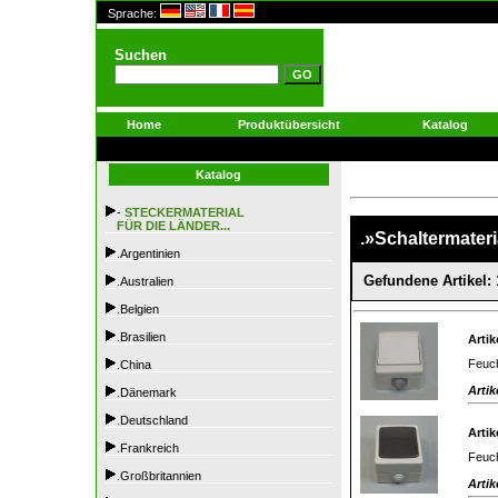
Sprache:
Suchen
Home
Produktübersicht
Katalog
Katalog
-
STECKERMATERIAL
FÜR DIE LÄNDER...
.»Schaltermateri
.Argentinien
Gefundene Artikel: 
.Australien
.Belgien
.Brasilien
Artik
Feuch
.China
Artik
.Dänemark
.Deutschland
Artik
.Frankreich
Feuch
.Großbritannien
Artik