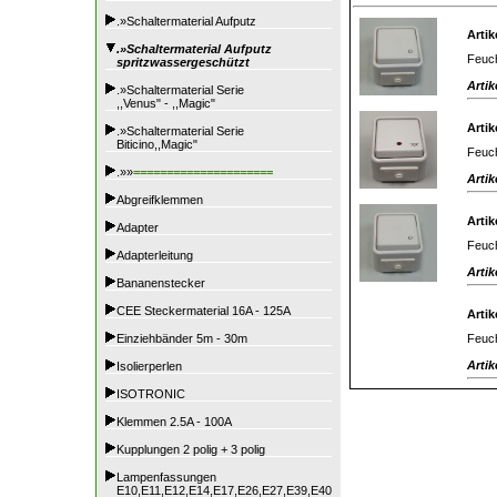
.»Schaltermaterial Aufputz
Artik
.»Schaltermaterial Aufputz
Feuch
spritzwassergeschützt
Artik
.»Schaltermaterial Serie
,,Venus" - ,,Magic"
Artik
.»Schaltermaterial Serie
Biticino,,Magic"
Feuch
.»»
=====================
Artik
Abgreifklemmen
Artik
Adapter
Feuch
Adapterleitung
Artik
Bananenstecker
CEE Steckermaterial 16A - 125A
Artik
Feuch
Einziehbänder 5m - 30m
Artik
Isolierperlen
ISOTRONIC
Klemmen 2.5A - 100A
Kupplungen 2 polig + 3 polig
Lampenfassungen
E10,E11,E12,E14,E17,E26,E27,E39,E40