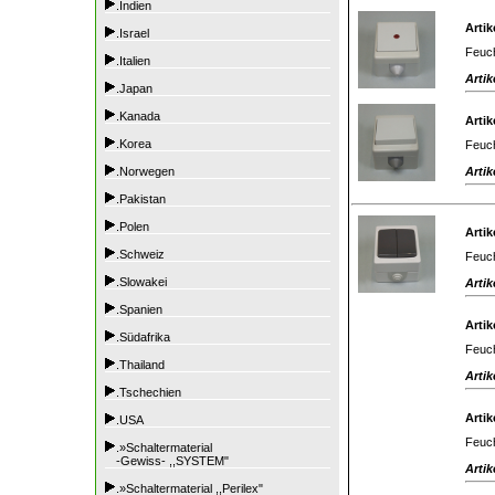
.Indien
Artik
.Israel
Feuch
.Italien
Artik
.Japan
.Kanada
Artik
.Korea
Feuch
Artik
.Norwegen
.Pakistan
.Polen
Artik
.Schweiz
Feuch
.Slowakei
Artik
.Spanien
Artik
.Südafrika
Feuch
.Thailand
Artik
.Tschechien
Artik
.USA
Feuch
.»Schaltermaterial
-Gewiss- ,,SYSTEM"
Artik
.»Schaltermaterial ,,Perilex"