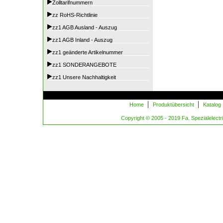
Zolltarifnummern
zz RoHS-Richtlinie
zz1 AGB Ausland - Auszug
zz1 AGB Inland - Auszug
zz1 geänderte Artikelnummer
zz1 SONDERANGEBOTE
zz1 Unsere Nachhaltigkeit
|
|
Home
Produktübersicht
Katalog
Copyright © 2005 - 2019 Fa. Spezialelectric