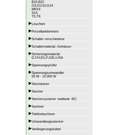
B15,B22
G9,GU10,G24
MR16
S14,
T5,T8
Leuchten
Porzellanklemmen
Schalter verschiedene
Schaltermaterial -Gehäuse-
Sicherungsmaterial
D,CH,EU,F,GB,I,USA
Spannungsprüfer
Spannungsumwandler
55 W - 10.000 W
Steckdosen
Stecker
Steckersysteme -weltweit- IEC
Summer
Telefonbuchsen
Umwandlungsstecker
Verlängerungskabel