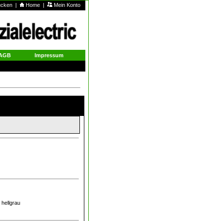
rucken
|
Home
|
Mein Konto
AGB
Impressum
 hellgrau