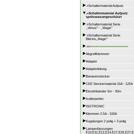
.»Schaltermaterial Aufputz
.»Schaltermaterial Aufputz
spritzwassergeschützt
.»Schaltermaterial Serie
,,Venus" - ,,Magic"
.»Schaltermaterial Serie
Biticino,,Magic"
.»»
=====================
Abgreifklemmen
Adapter
Adapterleitung
Bananenstecker
CEE Steckermaterial 16A - 125A
Einziehbänder 5m - 30m
Isolierperlen
ISOTRONIC
Klemmen 2.5A - 100A
Kupplungen 2 polig + 3 polig
Lampenfassungen
E10,E11,E12,E14,E17,E26,E27,E