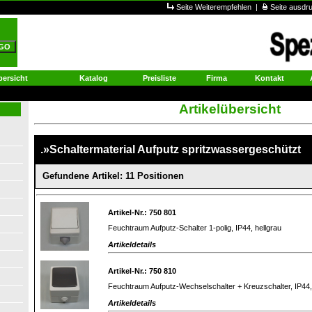
Seite Weiterempfehlen
|
Seite ausd
ersicht
Katalog
Preisliste
Firma
Kontakt
Artikelübersicht
.»Schaltermaterial Aufputz spritzwassergeschützt
Gefundene Artikel: 11 Positionen
Artikel-Nr.: 750 801
Feuchtraum Aufputz-Schalter 1-polig, IP44, hellgrau
Artikeldetails
Artikel-Nr.: 750 810
Feuchtraum Aufputz-Wechselschalter + Kreuzschalter, IP44,
Artikeldetails