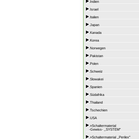
.Indien
.Israel
.Italien
.Japan
.Kanada
.Korea
.Norwegen
.Pakistan
.Polen
.Schweiz
.Slowakei
.Spanien
.Südafrika
.Thailand
.Tschechien
.USA
.»Schaltermaterial
-Gewiss- ,,SYSTEM"
.»Schaltermaterial ,,Perilex"