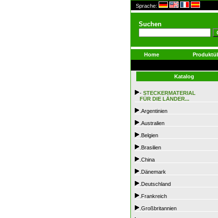
Sprache:
Suchen
Home
Produktüb
Katalog
-
STECKERMATERIAL
FÜR DIE LÄNDER...
.Argentinien
.Australien
.Belgien
.Brasilien
.China
.Dänemark
.Deutschland
.Frankreich
.Großbritannien