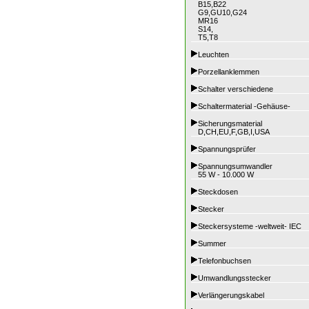
B15,B22
G9,GU10,G24
MR16
S14,
T5,T8
Leuchten
Porzellanklemmen
Schalter verschiedene
Schaltermaterial -Gehäuse-
Sicherungsmaterial
D,CH,EU,F,GB,I,USA
Spannungsprüfer
Spannungsumwandler
55 W - 10.000 W
Steckdosen
Stecker
Steckersysteme -weltweit- IEC
Summer
Telefonbuchsen
Umwandlungsstecker
Verlängerungskabel