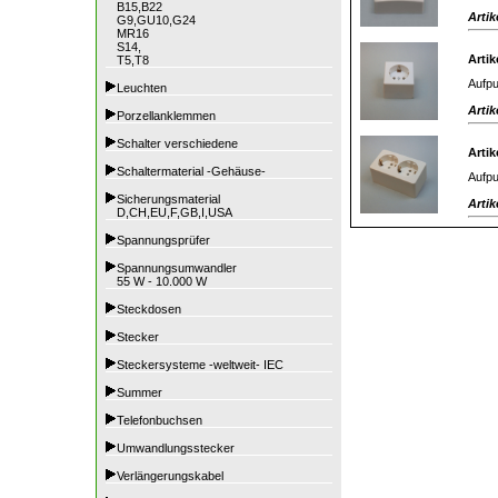
B15,B22
Artik
G9,GU10,G24
MR16
S14,
Artik
T5,T8
Aufpu
Leuchten
Artik
Porzellanklemmen
Schalter verschiedene
Artik
Schaltermaterial -Gehäuse-
Aufpu
Sicherungsmaterial
Artik
D,CH,EU,F,GB,I,USA
Spannungsprüfer
Spannungsumwandler
55 W - 10.000 W
Steckdosen
Stecker
Steckersysteme -weltweit- IEC
Summer
Telefonbuchsen
Umwandlungsstecker
Verlängerungskabel