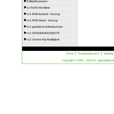
Zolltarifnummern
zz RoHS-Richtlinie
zz1 AGB Ausland - Auszug
zz1 AGB Inland - Auszug
zz1 geänderte Artikelnummer
zz1 SONDERANGEBOTE
zz1 Unsere Nachhaltigkeit
|
|
Home
Produktübersicht
Katalog
Copyright © 2005 - 2019 Fa. Spezialelectric