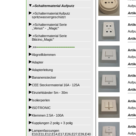
Aufpu
.»Schaltermaterial Aufputz
Artik
.»Schaltermaterial Aufputz
spritzwassergeschützt
.»Schaltermaterial Serie
Artik
,,Venus" - ,,Magic"
Aufpu
.»Schaltermaterial Serie
Artik
Biticino,,Magic"
.»»
=====================
Artik
Abgreifklemmen
Aufpu
Adapter
Artik
Adapterleitung
Artik
Bananenstecker
Aufpu
CEE Steckermaterial 16A - 125A
Artik
Einziehbänder 5m - 30m
Isolierperlen
Artik
Aufpu
ISOTRONIC
Artik
Klemmen 2.5A - 100A
Kupplungen 2 polig + 3 polig
Artik
Lampenfassungen
Aufpu
E10,E11,E12,E14,E17,E26,E27,E39,E40