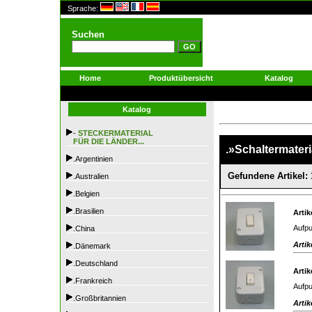
Sprache:
Suchen
Home
Produktübersicht
Katalog
Katalog
-
STECKERMATERIAL
FÜR DIE LÄNDER...
.»Schaltermateri
.Argentinien
Gefundene Artikel: 
.Australien
.Belgien
.Brasilien
Artik
Aufpu
.China
Artik
.Dänemark
.Deutschland
Artik
.Frankreich
Aufpu
.Großbritannien
Artik