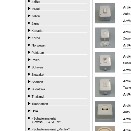
.Indien
Artik
.Israel
Aufpu
.Italien
Artik
.Japan
.Kanada
Artik
.Korea
Zugsc
Artik
.Norwegen
.Pakistan
Artik
.Polen
Schlü
.Schweiz
Artik
.Slowakei
Artik
.Spanien
Tast
.Südafrika
Artik
.Thailand
.Tschechien
Artik
.USA
Aufpu
.»Schaltermaterial
Artik
-Gewiss- ,,SYSTEM"
.»Schaltermaterial ,,Perilex"
Artik