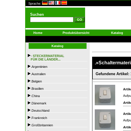
Sprache:
Suchen
Home
Produktübersicht
Katalog
Katalog
-
STECKERMATERIAL
FÜR DIE LÄNDER...
.»Schaltermateri
.Argentinien
Gefundene Artikel: 
.Australien
.Belgien
.Brasilien
Artik
Aufpu
.China
Artik
.Dänemark
.Deutschland
Artik
.Frankreich
Aufpu
.Großbritannien
Artik