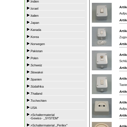
.Indien
Artik
.Israel
Aufpu
.Italien
Artik
.Japan
.Kanada
Artik
.Korea
Zugsc
Artik
.Norwegen
.Pakistan
Artik
.Polen
Schlü
.Schweiz
Artik
.Slowakei
Artik
.Spanien
Tast
.Südafrika
Artik
.Thailand
.Tschechien
Artik
.USA
Aufpu
.»Schaltermaterial
Artik
-Gewiss- ,,SYSTEM"
.»Schaltermaterial ,,Perilex"
Artik