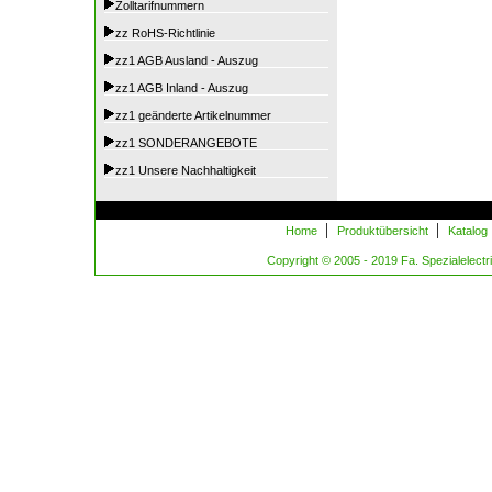
Zolltarifnummern
zz RoHS-Richtlinie
zz1 AGB Ausland - Auszug
zz1 AGB Inland - Auszug
zz1 geänderte Artikelnummer
zz1 SONDERANGEBOTE
zz1 Unsere Nachhaltigkeit
|
|
Home
Produktübersicht
Katalog
Copyright © 2005 - 2019 Fa. Spezialelectric