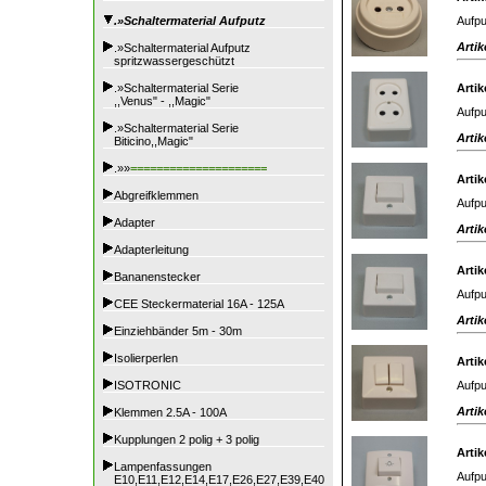
Aufpu
.»Schaltermaterial Aufputz
Artik
.»Schaltermaterial Aufputz
spritzwassergeschützt
.»Schaltermaterial Serie
Artik
,,Venus" - ,,Magic"
Aufpu
.»Schaltermaterial Serie
Artik
Biticino,,Magic"
.»»
=====================
Artik
Abgreifklemmen
Aufpu
Adapter
Artik
Adapterleitung
Artik
Bananenstecker
Aufpu
CEE Steckermaterial 16A - 125A
Artik
Einziehbänder 5m - 30m
Isolierperlen
Artik
Aufpu
ISOTRONIC
Artik
Klemmen 2.5A - 100A
Kupplungen 2 polig + 3 polig
Artik
Lampenfassungen
Aufpu
E10,E11,E12,E14,E17,E26,E27,E39,E40