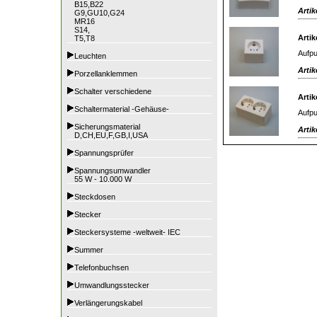
B15,B22
Artik
G9,GU10,G24
MR16
S14,
Artik
T5,T8
Aufpu
Leuchten
Artik
Porzellanklemmen
Schalter verschiedene
Artik
Schaltermaterial -Gehäuse-
Aufpu
Sicherungsmaterial
Artik
D,CH,EU,F,GB,I,USA
Spannungsprüfer
Spannungsumwandler
55 W - 10.000 W
Steckdosen
Stecker
Steckersysteme -weltweit- IEC
Summer
Telefonbuchsen
Umwandlungsstecker
Verlängerungskabel