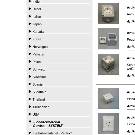
.Indien
Artik
.Israel
Aufpu
.Italien
Artik
.Japan
.Kanada
Artik
.Korea
Feuch
Artik
.Norwegen
.Pakistan
Artik
.Polen
Schut
weiß
.Schweiz
Artik
.Slowakei
.Spanien
.Südafrika
Artik
Einba
.Thailand
Artik
.Tschechien
.USA
Artik
.»Schaltermaterial
Einba
-Gewiss- ,,SYSTEM"
Artik
.»Schaltermaterial ,,Perilex"