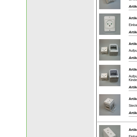
Artik
Artik
Einba
Artik
Artik
Aufpu
Artik
Artik
Aufpu
Kinde
Artik
Artik
Steck
Artik
Artik
Einba