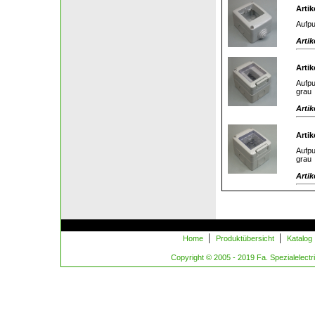
Artik
Aufpu
Artik
Artik
Aufpu
grau
Artik
Artik
Aufpu
grau
Artik
|
|
Home
Produktübersicht
Katalog
Copyright © 2005 - 2019 Fa. Spezialelectric