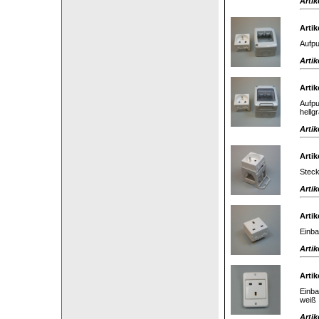
Artik
Artik
Aufpu
Artik
Artik
Aufpu
hellg
Artik
Artik
Steck
Artik
Artik
Einba
Artik
Artik
Einba
weiß
Artik