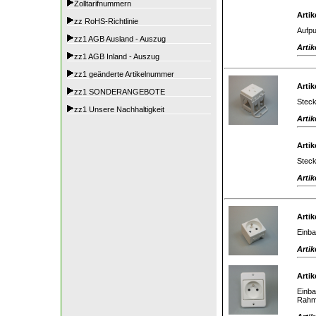
Zolltarifnummern
Artik
zz RoHS-Richtlinie
Aufpu
zz1 AGB Ausland - Auszug
Artik
zz1 AGB Inland - Auszug
zz1 geänderte Artikelnummer
Artik
zz1 SONDERANGEBOTE
Steck
zz1 Unsere Nachhaltigkeit
Artik
Artik
Steck
Artik
Artik
Einba
Artik
Artik
Einba
Rahm