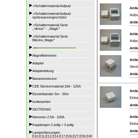
.»Schaltermaterial Aufputz
Artik
.»Schaltermaterial Aufputz
Aufpu
spritzwassergeschützt
Artik
.»Schaltermaterial Serie
,,Venus" - ,,Magic"
Artik
.»Schaltermaterial Serie
Biticino,,Magic"
Aufpu
.»»
=====================
Artik
Abgreifklemmen
Artik
Adapter
Steck
Adapterleitung
Artik
Bananenstecker
CEE Steckermaterial 16A - 125A
Artik
Einziehbänder 5m - 30m
Einba
Isolierperlen
Artik
ISOTRONIC
Artik
Klemmen 2.5A - 100A
Einba
Kupplungen 2 polig + 3 polig
Artik
Lampenfassungen
E10,E11,E12,E14,E17,E26,E27,E39,E40