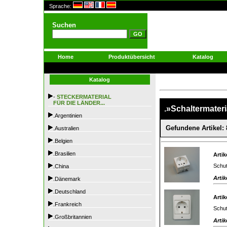
Sprache:
Suchen
Home
Produktübersicht
Katalog
Katalog
-
STECKERMATERIAL
FÜR DIE LÄNDER...
.»Schaltermateri
.Argentinien
Gefundene Artikel: 
.Australien
.Belgien
.Brasilien
Artik
Schut
.China
Artik
.Dänemark
.Deutschland
Artik
.Frankreich
Schut
.Großbritannien
Artik