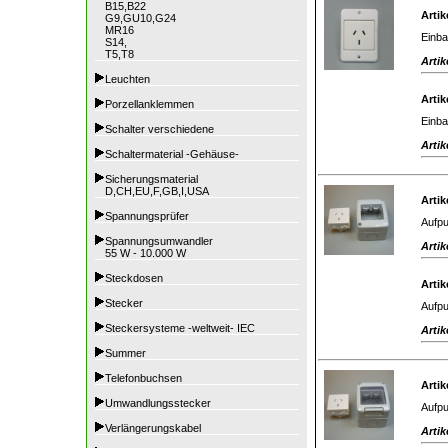
B15,B22
Artik
G9,GU10,G24
MR16
Einba
S14,
T5,T8
Artik
Leuchten
Artik
Porzellanklemmen
Einba
Schalter verschiedene
Artik
Schaltermaterial -Gehäuse-
Sicherungsmaterial
D,CH,EU,F,GB,I,USA
Artik
Spannungsprüfer
Aufpu
Spannungsumwandler
Artik
55 W - 10.000 W
Steckdosen
Artik
Stecker
Aufpu
Steckersysteme -weltweit- IEC
Artik
Summer
Telefonbuchsen
Artik
Umwandlungsstecker
Aufpu
Verlängerungskabel
Artik