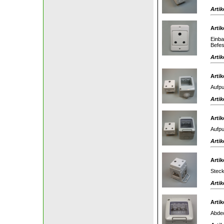
Artik
Artik
Einba
Befes
Artik
Artik
Aufpu
Artik
Artik
Aufpu
Artik
Artik
Steck
Artik
Artik
Abdec