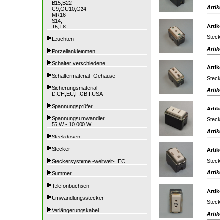
B15,B22
Artik
G9,GU10,G24
MR16
S14,
Artik
T5,T8
Steck
Leuchten
Artik
Porzellanklemmen
Schalter verschiedene
Artik
Schaltermaterial -Gehäuse-
Steck
Sicherungsmaterial
Artik
D,CH,EU,F,GB,I,USA
Spannungsprüfer
Artik
Spannungsumwandler
Steck
55 W - 10.000 W
Artik
Steckdosen
Stecker
Artik
Steck
Steckersysteme -weltweit- IEC
Artik
Summer
Telefonbuchsen
Artik
Umwandlungsstecker
Steck
Verlängerungskabel
Artik