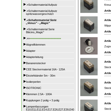
Kreuz
.»Schaltermaterial Aufputz
Artik
.»Schaltermaterial Aufputz
spritzwassergeschützt
.»Schaltermaterial Serie
Artik
,,Venus" - ,,Magic"
Wipps
.»Schaltermaterial Serie
Artik
Biticino,,Magic"
.»»
=====================
Artik
Abgreifklemmen
Zugsc
Adapter
Artik
Adapterleitung
Artik
Bananenstecker
Steck
CEE Steckermaterial 16A - 125A
Artik
Einziehbänder 5m - 30m
Isolierperlen
Artik
Steck
ISOTRONIC
Artik
Klemmen 2.5A - 100A
Kupplungen 2 polig + 3 polig
Artik
Lampenfassungen
Steck
E10,E11,E12,E14,E17,E26,E27,E39,E40