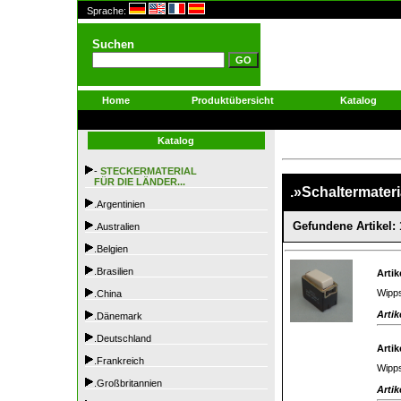
Sprache:
Suchen
Home
Produktübersicht
Katalog
Katalog
-
STECKERMATERIAL
FÜR DIE LÄNDER...
.»Schaltermateria
.Argentinien
Gefundene Artikel: 
.Australien
.Belgien
.Brasilien
Artik
Wipps
.China
Artik
.Dänemark
.Deutschland
Artik
.Frankreich
Wipps
.Großbritannien
Artik