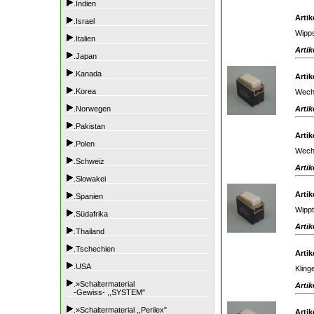
.Indien
Artik
.Israel
Wipps
.Italien
Artik
.Japan
.Kanada
Artik
.Korea
Wechs
Artik
.Norwegen
.Pakistan
Artik
.Polen
Wechs
.Schweiz
Artik
.Slowakei
Artik
.Spanien
Wippt
.Südafrika
Artik
.Thailand
.Tschechien
Artik
.USA
Kling
.»Schaltermaterial
Artik
-Gewiss- ,,SYSTEM"
.»Schaltermaterial ,,Perilex"
Artik