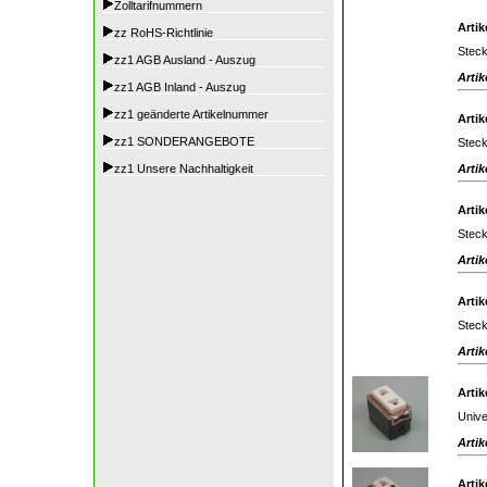
Zolltarifnummern
Artik
zz RoHS-Richtlinie
Steck
zz1 AGB Ausland - Auszug
Artik
zz1 AGB Inland - Auszug
zz1 geänderte Artikelnummer
Artik
zz1 SONDERANGEBOTE
Steck
Artik
zz1 Unsere Nachhaltigkeit
Artik
Stec
Artik
Artik
Steck
Artik
Artik
Unive
Artik
Artik