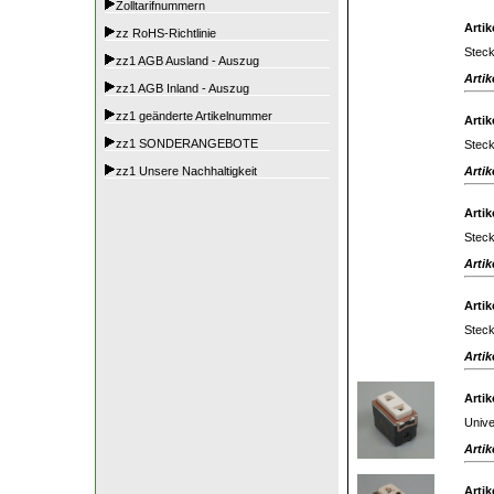
Zolltarifnummern
Artik
zz RoHS-Richtlinie
Steck
zz1 AGB Ausland - Auszug
Artik
zz1 AGB Inland - Auszug
zz1 geänderte Artikelnummer
Artik
zz1 SONDERANGEBOTE
Steck
Artik
zz1 Unsere Nachhaltigkeit
Artik
Stec
Artik
Artik
Steck
Artik
Artik
Unive
Artik
Artik