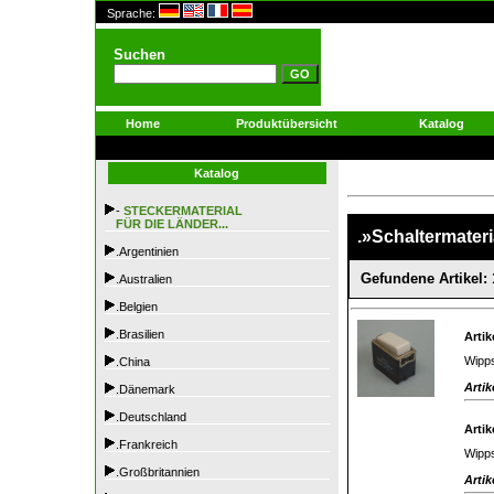
Sprache:
Suchen
Home
Produktübersicht
Katalog
Katalog
-
STECKERMATERIAL
FÜR DIE LÄNDER...
.»Schaltermateria
.Argentinien
Gefundene Artikel: 
.Australien
.Belgien
.Brasilien
Artik
Wipps
.China
Artik
.Dänemark
.Deutschland
Artik
.Frankreich
Wipps
.Großbritannien
Artik