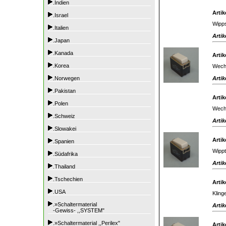
.Indien
Artik
.Israel
Wipps
.Italien
Artik
.Japan
.Kanada
Artik
.Korea
Wechs
Artik
.Norwegen
.Pakistan
Artik
.Polen
Wechs
.Schweiz
Artik
.Slowakei
Artik
.Spanien
Wippt
.Südafrika
Artik
.Thailand
.Tschechien
Artik
.USA
Kling
.»Schaltermaterial
Artik
-Gewiss- ,,SYSTEM"
.»Schaltermaterial ,,Perilex"
Artik