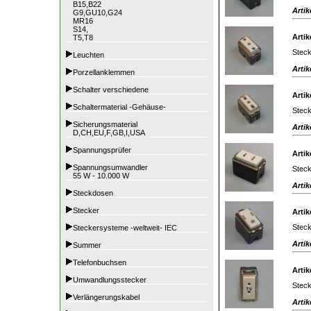
B15,B22
Artik
G9,GU10,G24
MR16
S14,
Artik
T5,T8
Steck
Leuchten
Artik
Porzellanklemmen
Schalter verschiedene
Artik
Schaltermaterial -Gehäuse-
Steck
Sicherungsmaterial
Artik
D,CH,EU,F,GB,I,USA
Spannungsprüfer
Artik
Spannungsumwandler
Steck
55 W - 10.000 W
Artik
Steckdosen
Stecker
Artik
Steck
Steckersysteme -weltweit- IEC
Artik
Summer
Telefonbuchsen
Artik
Umwandlungsstecker
Steck
Verlängerungskabel
Artik