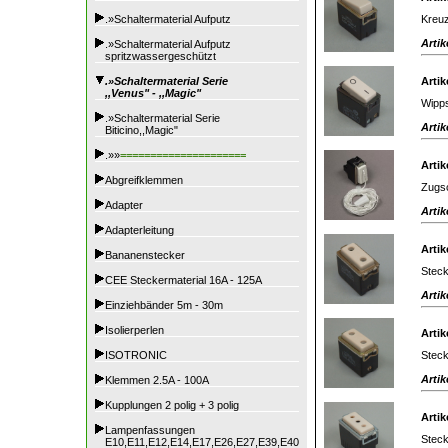
Kreuz
.»Schaltermaterial Aufputz
Artik
.»Schaltermaterial Aufputz
spritzwassergeschützt
.»Schaltermaterial Serie
Artik
,,Venus" - ,,Magic"
Wipps
.»Schaltermaterial Serie
Artik
Biticino,,Magic"
.»»
=====================
Artik
Abgreifklemmen
Zugsc
Adapter
Artik
Adapterleitung
Artik
Bananenstecker
Steck
CEE Steckermaterial 16A - 125A
Artik
Einziehbänder 5m - 30m
Isolierperlen
Artik
Steck
ISOTRONIC
Artik
Klemmen 2.5A - 100A
Kupplungen 2 polig + 3 polig
Artik
Lampenfassungen
Steck
E10,E11,E12,E14,E17,E26,E27,E39,E40