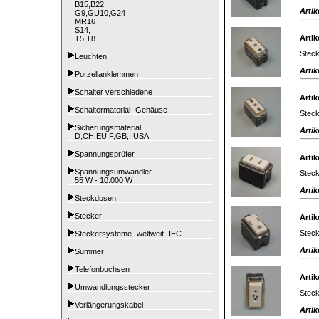
B15,B22
Artik
G9,GU10,G24
MR16
S14,
Artik
T5,T8
Steck
Leuchten
Artik
Porzellanklemmen
Schalter verschiedene
Artik
Schaltermaterial -Gehäuse-
Steck
Sicherungsmaterial
Artik
D,CH,EU,F,GB,I,USA
Spannungsprüfer
Artik
Spannungsumwandler
Steck
55 W - 10.000 W
Artik
Steckdosen
Stecker
Artik
Steck
Steckersysteme -weltweit- IEC
Artik
Summer
Telefonbuchsen
Artik
Umwandlungsstecker
Steck
Verlängerungskabel
Artik