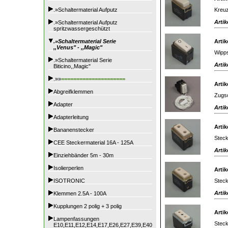
Kreuz
.»Schaltermaterial Aufputz
Artik
.»Schaltermaterial Aufputz
spritzwassergeschützt
.»Schaltermaterial Serie
Artik
,,Venus" - ,,Magic"
Wipps
.»Schaltermaterial Serie
Artik
Biticino,,Magic"
.»»
=====================
Artik
Abgreifklemmen
Zugsc
Adapter
Artik
Adapterleitung
Artik
Bananenstecker
Steck
CEE Steckermaterial 16A - 125A
Artik
Einziehbänder 5m - 30m
Isolierperlen
Artik
Steck
ISOTRONIC
Artik
Klemmen 2.5A - 100A
Kupplungen 2 polig + 3 polig
Artik
Lampenfassungen
Steck
E10,E11,E12,E14,E17,E26,E27,E39,E40