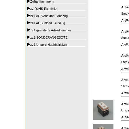
Zolltarifnummern
Artik
zz RoHS-Richtlinie
Steck
zz1 AGB Ausland - Auszug
Artik
zz1 AGB Inland - Auszug
zz1 geänderte Artikelnummer
Artik
zz1 SONDERANGEBOTE
Steck
Artik
zz1 Unsere Nachhaltigkeit
Artik
Stec
Artik
Artik
Steck
Artik
Artik
Unive
Artik
Artik