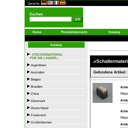
Sprache:
Suchen
Home
Produktübersicht
Katalog
Katalog
-
STECKERMATERIAL
FÜR DIE LÄNDER...
.»Schaltermateria
.Argentinien
Gefundene Artikel: 
.Australien
.Belgien
.Brasilien
Artik
Wipps
.China
Artik
.Dänemark
.Deutschland
Artik
.Frankreich
Wipps
.Großbritannien
Artik