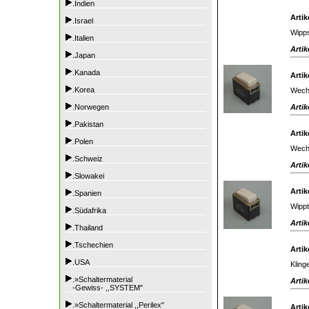
.Indien
Artik
.Israel
Wipps
.Italien
Artik
.Japan
.Kanada
Artik
.Korea
Wechs
Artik
.Norwegen
.Pakistan
Artik
.Polen
Wechs
.Schweiz
Artik
.Slowakei
Artik
.Spanien
Wippt
.Südafrika
Artik
.Thailand
.Tschechien
Artik
.USA
Kling
.»Schaltermaterial
Artik
-Gewiss- ,,SYSTEM"
.»Schaltermaterial ,,Perilex"
Artik