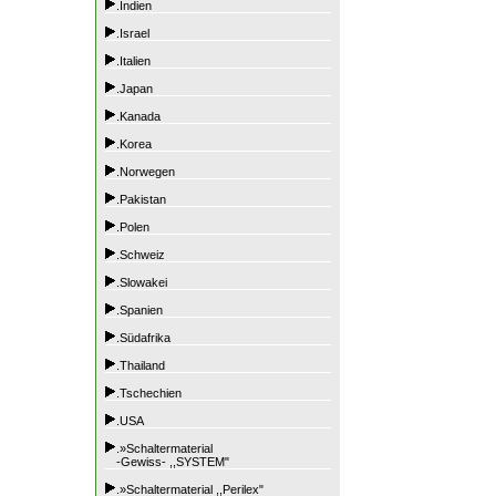
.Indien
.Israel
.Italien
.Japan
.Kanada
.Korea
.Norwegen
.Pakistan
.Polen
.Schweiz
.Slowakei
.Spanien
.Südafrika
.Thailand
.Tschechien
.USA
.»Schaltermaterial
-Gewiss- ,,SYSTEM"
.»Schaltermaterial ,,Perilex"