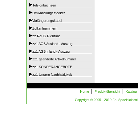
Telefonbuchsen
Umwandlungsstecker
Verlängerungskabel
Zolltarifnummern
zz RoHS-Richtlinie
zz1 AGB Ausland - Auszug
zz1 AGB Inland - Auszug
zz1 geänderte Artikelnummer
zz1 SONDERANGEBOTE
zz1 Unsere Nachhaltigkeit
|
|
Home
Produktübersicht
Katalog
Copyright © 2005 - 2019 Fa. Spezialelectric