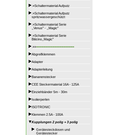
.»Schaltermaterial Aufputz
.»Schaltermaterial Aufputz
spritzwassergeschützt
.»Schaltermaterial Serie
,,Venus" - ,,Magic"
.»Schaltermaterial Serie
Biticino,,Magic"
.»»
=====================
Abgreifklemmen
Adapter
Adapterleitung
Bananenstecker
CEE Steckermaterial 16A - 125A
Einziehbänder 5m - 30m
Isolierperlen
ISOTRONIC
Klemmen 2.5A - 100A
Kupplungen 2 polig + 3 polig
Gerätesteckdosen und
Gerätestecker