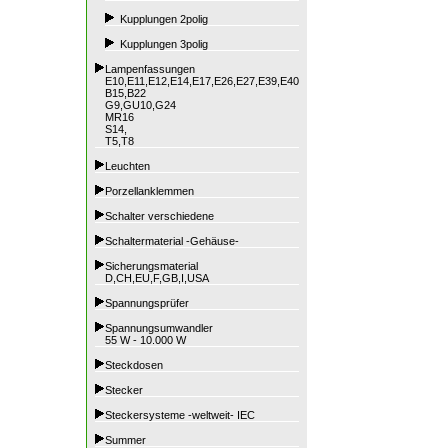
Kupplungen 2polig
Kupplungen 3polig
Lampenfassungen
E10,E11,E12,E14,E17,E26,E27,E39,E40
B15,B22
G9,GU10,G24
MR16
S14,
T5,T8
Leuchten
Porzellanklemmen
Schalter verschiedene
Schaltermaterial -Gehäuse-
Sicherungsmaterial
D,CH,EU,F,GB,I,USA
Spannungsprüfer
Spannungsumwandler
55 W - 10.000 W
Steckdosen
Stecker
Steckersysteme -weltweit- IEC
Summer