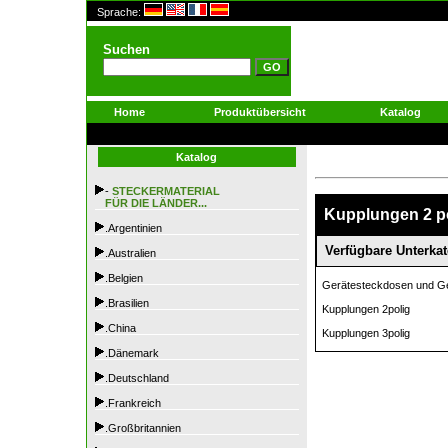
Sprache:
Suchen
Home
Produktübersicht
Katalog
Katalog
-
STECKERMATERIAL
FÜR DIE LÄNDER...
Kupplungen 2 pol
.Argentinien
Verfügbare Unterkat
.Australien
.Belgien
Gerätesteckdosen und Ge
.Brasilien
Kupplungen 2polig
.China
Kupplungen 3polig
.Dänemark
.Deutschland
.Frankreich
.Großbritannien