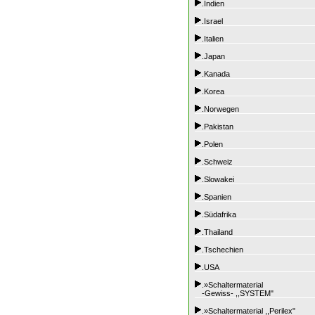
.Indien
.Israel
.Italien
.Japan
.Kanada
.Korea
.Norwegen
.Pakistan
.Polen
.Schweiz
.Slowakei
.Spanien
.Südafrika
.Thailand
.Tschechien
.USA
.»Schaltermaterial
-Gewiss- ,,SYSTEM"
.»Schaltermaterial ,,Perilex"