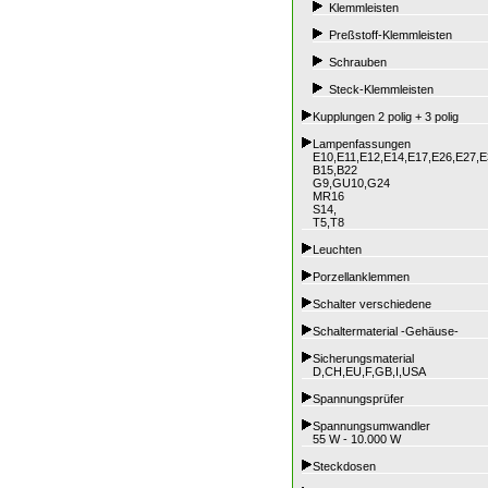
Klemmleisten
Preßstoff-Klemmleisten
Schrauben
Steck-Klemmleisten
Kupplungen 2 polig + 3 polig
Lampenfassungen
E10,E11,E12,E14,E17,E26,E27,E
B15,B22
G9,GU10,G24
MR16
S14,
T5,T8
Leuchten
Porzellanklemmen
Schalter verschiedene
Schaltermaterial -Gehäuse-
Sicherungsmaterial
D,CH,EU,F,GB,I,USA
Spannungsprüfer
Spannungsumwandler
55 W - 10.000 W
Steckdosen