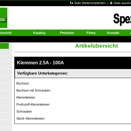
Seite Weiterempfehlen
|
Seite ausd
ersicht
Katalog
Preisliste
Firma
Kontakt
Artikelübersicht
Klemmen 2.5A - 100A
Verfügbare Unterkategorien:
Buchsen
Buchsen mit Schrauben
Klemmleisten
Preßstoff-Klemmleisten
Schrauben
Steck-Klemmleisten