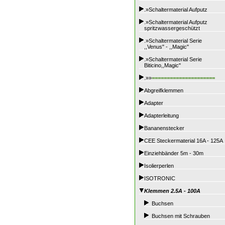
.»Schaltermaterial Aufputz
.»Schaltermaterial Aufputz
spritzwassergeschützt
.»Schaltermaterial Serie
,,Venus" - ,,Magic"
.»Schaltermaterial Serie
Biticino,,Magic"
.»»
=====================
Abgreifklemmen
Adapter
Adapterleitung
Bananenstecker
CEE Steckermaterial 16A - 125A
Einziehbänder 5m - 30m
Isolierperlen
ISOTRONIC
Klemmen 2.5A - 100A
Buchsen
Buchsen mit Schrauben