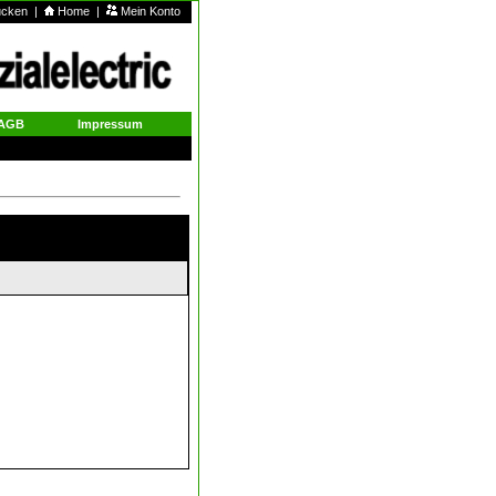
rucken
|
Home
|
Mein Konto
AGB
Impressum