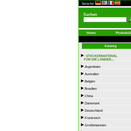
Sprache:
Suchen
Home
Produktüb
Katalog
-
STECKERMATERIAL
FÜR DIE LÄNDER...
.Argentinien
.Australien
.Belgien
.Brasilien
.China
.Dänemark
.Deutschland
.Frankreich
.Großbritannien