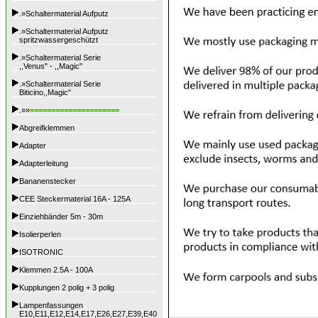
.»Schaltermaterial Aufputz
.»Schaltermaterial Aufputz
spritzwassergeschützt
.»Schaltermaterial Serie
,,Venus" - ,,Magic"
.»Schaltermaterial Serie
Biticino,,Magic"
.»»
=====================
Abgreifklemmen
Adapter
Adapterleitung
Bananenstecker
CEE Steckermaterial 16A - 125A
Einziehbänder 5m - 30m
Isolierperlen
ISOTRONIC
Klemmen 2.5A - 100A
Kupplungen 2 polig + 3 polig
Lampenfassungen
E10,E11,E12,E14,E17,E26,E27,E39,E40