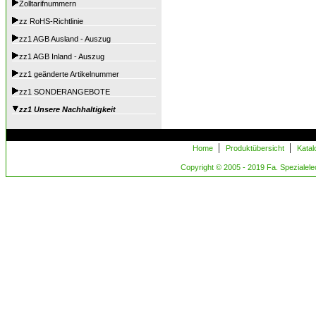
Zolltarifnummern
zz RoHS-Richtlinie
zz1 AGB Ausland - Auszug
zz1 AGB Inland - Auszug
zz1 geänderte Artikelnummer
zz1 SONDERANGEBOTE
zz1 Unsere Nachhaltigkeit
|
|
Home
Produktübersicht
Kata
Copyright © 2005 - 2019 Fa. Spezialelect