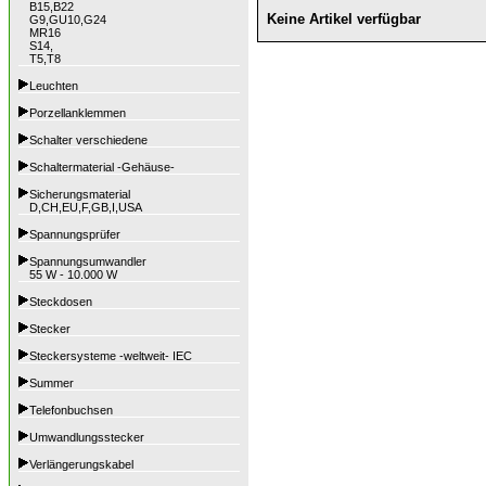
B15,B22
Keine Artikel verfügbar
G9,GU10,G24
MR16
S14,
T5,T8
Leuchten
Porzellanklemmen
Schalter verschiedene
Schaltermaterial -Gehäuse-
Sicherungsmaterial
D,CH,EU,F,GB,I,USA
Spannungsprüfer
Spannungsumwandler
55 W - 10.000 W
Steckdosen
Stecker
Steckersysteme -weltweit- IEC
Summer
Telefonbuchsen
Umwandlungsstecker
Verlängerungskabel