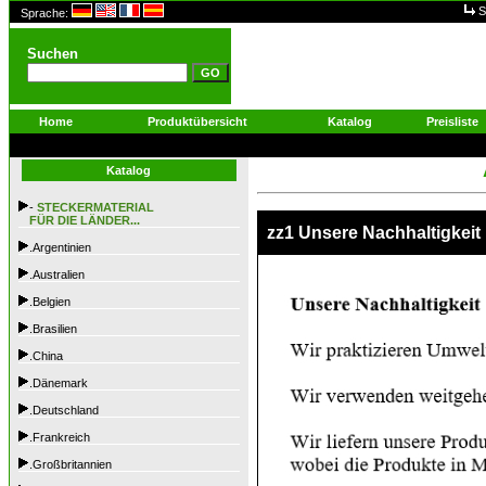
S
Sprache:
Suchen
Home
Produktübersicht
Katalog
Preisliste
Katalog
-
STECKERMATERIAL
FÜR DIE LÄNDER...
zz1 Unsere Nachhaltigkeit
.Argentinien
.Australien
.Belgien
.Brasilien
.China
.Dänemark
.Deutschland
.Frankreich
.Großbritannien