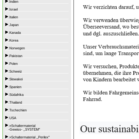
.Indien
.Israel
.Italien
.Japan
.Kanada
.Korea
.Norwegen
.Pakistan
.Polen
.Schweiz
.Slowakei
.Spanien
.Südafrika
.Thailand
.Tschechien
.USA
.»Schaltermaterial
-Gewiss- ,,SYSTEM"
.»Schaltermaterial ,,Perilex"