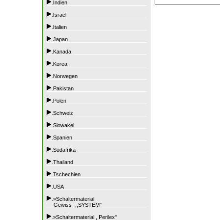
.Indien
.Israel
.Italien
.Japan
.Kanada
.Korea
.Norwegen
.Pakistan
.Polen
.Schweiz
.Slowakei
.Spanien
.Südafrika
.Thailand
.Tschechien
.USA
.»Schaltermaterial
-Gewiss- ,,SYSTEM"
.»Schaltermaterial ,,Perilex"