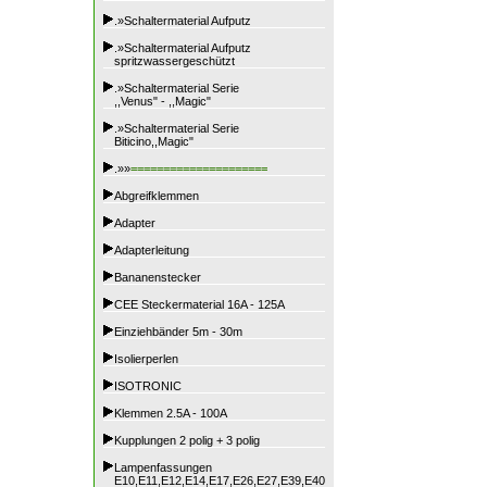
.»Schaltermaterial Aufputz
.»Schaltermaterial Aufputz
spritzwassergeschützt
.»Schaltermaterial Serie
,,Venus" - ,,Magic"
.»Schaltermaterial Serie
Biticino,,Magic"
.»»
=====================
Abgreifklemmen
Adapter
Adapterleitung
Bananenstecker
CEE Steckermaterial 16A - 125A
Einziehbänder 5m - 30m
Isolierperlen
ISOTRONIC
Klemmen 2.5A - 100A
Kupplungen 2 polig + 3 polig
Lampenfassungen
E10,E11,E12,E14,E17,E26,E27,E39,E40