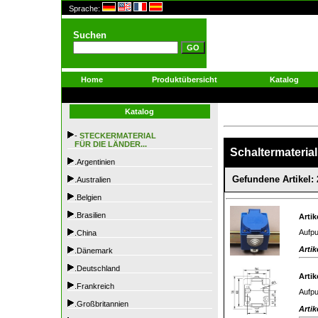
Sprache:
Suchen
Home
Produktübersicht
Katalog
Katalog
-
STECKERMATERIAL
FÜR DIE LÄNDER...
Schaltermaterial
.Argentinien
Gefundene Artikel: 
.Australien
.Belgien
.Brasilien
Artik
Aufpu
.China
Artik
.Dänemark
.Deutschland
Artik
.Frankreich
Aufpu
.Großbritannien
Artik