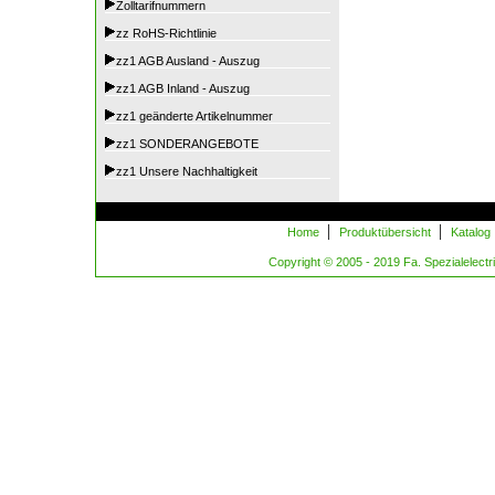
Zolltarifnummern
zz RoHS-Richtlinie
zz1 AGB Ausland - Auszug
zz1 AGB Inland - Auszug
zz1 geänderte Artikelnummer
zz1 SONDERANGEBOTE
zz1 Unsere Nachhaltigkeit
|
|
Home
Produktübersicht
Katalog
Copyright © 2005 - 2019 Fa. Spezialelectric