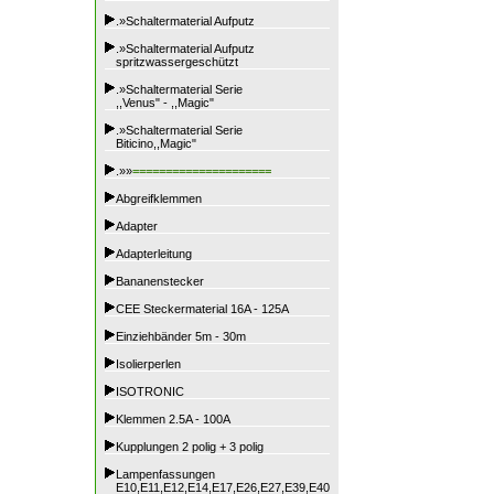
.»Schaltermaterial Aufputz
.»Schaltermaterial Aufputz
spritzwassergeschützt
.»Schaltermaterial Serie
,,Venus" - ,,Magic"
.»Schaltermaterial Serie
Biticino,,Magic"
.»»
=====================
Abgreifklemmen
Adapter
Adapterleitung
Bananenstecker
CEE Steckermaterial 16A - 125A
Einziehbänder 5m - 30m
Isolierperlen
ISOTRONIC
Klemmen 2.5A - 100A
Kupplungen 2 polig + 3 polig
Lampenfassungen
E10,E11,E12,E14,E17,E26,E27,E39,E40