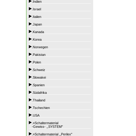
.Indien
.Israel
.Italien
.Japan
.Kanada
.Korea
.Norwegen
.Pakistan
.Polen
.Schweiz
.Slowakei
.Spanien
.Südafrika
.Thailand
.Tschechien
.USA
.»Schaltermaterial
-Gewiss- ,,SYSTEM"
.»Schaltermaterial ,,Perilex"