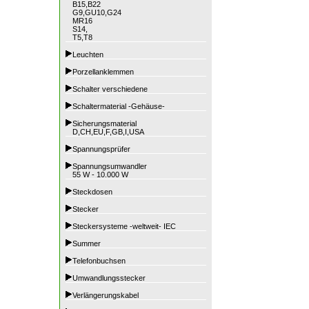
B15,B22
G9,GU10,G24
MR16
S14,
T5,T8
Leuchten
Porzellanklemmen
Schalter verschiedene
Schaltermaterial -Gehäuse-
Sicherungsmaterial
D,CH,EU,F,GB,I,USA
Spannungsprüfer
Spannungsumwandler
55 W - 10.000 W
Steckdosen
Stecker
Steckersysteme -weltweit- IEC
Summer
Telefonbuchsen
Umwandlungsstecker
Verlängerungskabel