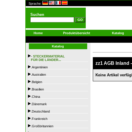
Sprache:
Suchen
Home
Produktübersicht
Katalog
Katalog
-
STECKERMATERIAL
FÜR DIE LÄNDER...
zz1 AGB Inland 
.Argentinien
.Australien
Keine Artikel verfüg
.Belgien
.Brasilien
.China
.Dänemark
.Deutschland
.Frankreich
.Großbritannien