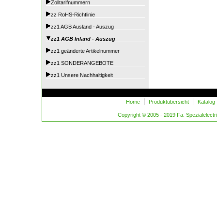
Zolltarifnummern
zz RoHS-Richtlinie
zz1 AGB Ausland - Auszug
zz1 AGB Inland - Auszug
zz1 geänderte Artikelnummer
zz1 SONDERANGEBOTE
zz1 Unsere Nachhaltigkeit
|
|
Home
Produktübersicht
Katalog
Copyright © 2005 - 2019 Fa. Spezialelectric